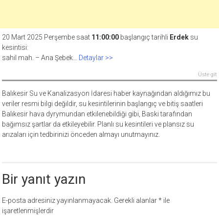
20 Mart 2025 Perşembe saat
11:00:00
başlangıç tarihli
Erdek
su
kesintisi:
sahil mah. – Ana Şebek…
Detaylar >>
Üste git
Balıkesir Su ve Kanalizasyon İdaresi haber kaynağından aldığımız bu
veriler resmi bilgi değildir, su kesintilerinin başlangıç ve bitiş saatleri
Balıkesir hava dyrymundan etkilenebildiği gibi, Baski tarafından
bağımsız şartlar da etkileyebilir. Planlı su kesintileri ve plansız su
arızaları için tedbirinizi önceden almayı unutmayınız.
Bir yanıt yazın
E-posta adresiniz yayınlanmayacak.
Gerekli alanlar
*
ile
işaretlenmişlerdir