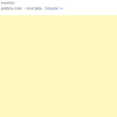
kesintisi:
pelitköy mah. – Ana Şebe…
Detaylar >>