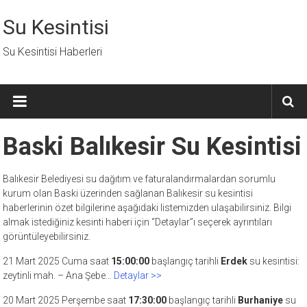
İçeriğe
geç
Su Kesintisi
Su Kesintisi Haberleri
Baski Balıkesir Su Kesintisi
Balıkesir Belediyesi su dağıtım ve faturalandırmalardan sorumlu
kurum olan Baski üzerinden sağlanan Balıkesir su kesintisi
haberlerinin özet bilgilerine aşağıdaki listemizden ulaşabilirsiniz. Bilgi
almak istediğiniz kesinti haberi için “Detaylar”ı seçerek ayrıntıları
görüntüleyebilirsiniz.
21 Mart 2025 Cuma saat
15:00:00
başlangıç tarihli
Erdek
su kesintisi:
zeytinli mah. – Ana Şebe…
Detaylar >>
20 Mart 2025 Perşembe saat
17:30:00
başlangıç tarihli
Burhaniye
su