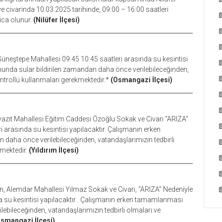
 civarinda 10.03.2025 tarihinde, 09:00 – 16:00 saatleri
rica olunur.
(Nilüfer İlçesi)
neştepe Mahallesi 09:45 10:45 saatleri arasında su kesintisi
nda sular bildirilen zamandan daha önce verilebileceğinden,
ontrollü kullanmaları gerekmektedir.*
(Osmangazi İlçesi)
azıt Mahallesi Eğitim Caddesi Özoğlu Sokak ve Civarı “ARIZA”
i arasında su kesintisi yapılacaktır. Çalışmanın erken
aha önce verilebileceğinden, vatandaşlarımızın tedbirli
kmektedir.
(Yıldırım İlçesi)
 Alemdar Mahallesi Yılmaz Sokak ve Civarı, “ARIZA” Nedeniyle
da su kesintisi yapılacaktır . Çalışmanın erken tamamlanması
bileceğinden, vatandaşlarımızın tedbirli olmaları ve
smangazi İlçesi)