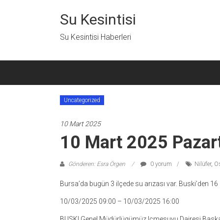
İçeriğe
geç
Su Kesintisi
Su Kesintisi Haberleri
Uncategorized
10 Mart 2025
10 Mart 2025 Pazart
Gönderen: Esra Örgen
0 yorum
Nilüfer
,
O
Bursa’da bugün 3 ilçede su arızası var. Buski’den 16 su 
10/03/2025 09:00 – 10/03/2025 16:00
BUSKI Genel Müdürlügümüz Icmesuyu Dairesi Baskanl