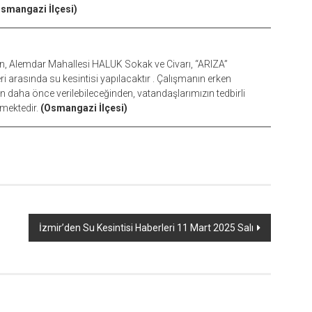
smangazi İlçesi)
, Alemdar Mahallesi HALUK Sokak ve Civarı, “ARIZA”
i arasında su kesintisi yapılacaktır . Çalışmanın erken
aha önce verilebileceğinden, vatandaşlarımızın tedbirli
kmektedir.
(Osmangazi İlçesi)
İzmir’den Su Kesintisi Haberleri 11 Mart 2025 Salı