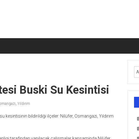
esi Buski Su Kesintisi
smangazi
,
Yıldırım
kesintisinin bildirildiği ilçeler: Nilüfer, Osmangazi, Yıldırım
igi tarafindan yapilacak calismalar kapsaminda Nilüfer