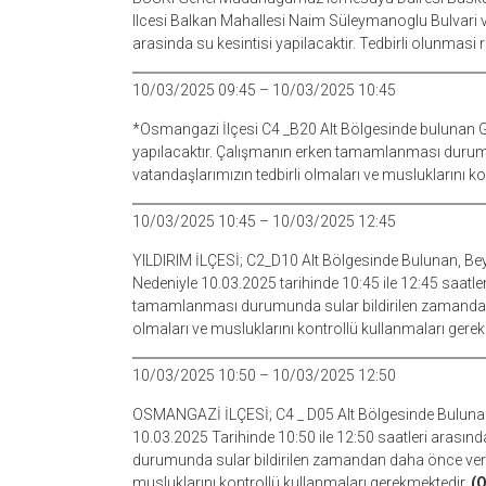
Ilcesi Balkan Mahallesi Naim Süleymanoglu Bulvari ve
arasinda su kesintisi yapilacaktir. Tedbirli olunmasi 
10/03/2025 09:45 – 10/03/2025 10:45
*Osmangazi İlçesi C4 _B20 Alt Bölgesinde bulunan Gü
yapılacaktır. Çalışmanın erken tamamlanması durumu
vatandaşlarımızın tedbirli olmaları ve musluklarını k
10/03/2025 10:45 – 10/03/2025 12:45
YILDIRIM İLÇESİ; C2_D10 Alt Bölgesinde Bulunan, Bey
Nedeniyle 10.03.2025 tarihinde 10:45 ile 12:45 saatler
tamamlanması durumunda sular bildirilen zamandan d
olmaları ve musluklarını kontrollü kullanmaları gere
10/03/2025 10:50 – 10/03/2025 12:50
OSMANGAZİ İLÇESİ; C4 _ D05 Alt Bölgesinde Bulunan,
10.03.2025 Tarihinde 10:50 ile 12:50 saatleri arasın
durumunda sular bildirilen zamandan daha önce verile
musluklarını kontrollü kullanmaları gerekmektedir.
(O