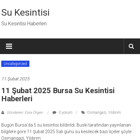
İçeriğe
geç
Su Kesintisi
Su Kesintisi Haberleri
Uncategorized
11 Şubat 2025
11 Şubat 2025 Bursa Su Kesintisi
Haberleri
Gönderen: Esra Örgen
0 yorum
Osmangazi
,
Yıldırım
Bugün Bursa’da 5 su kesintisi bildirildi. Buski tarafından yayınlanan
bilgilere göre 11 Şubat 2025 Salı günü su kesilecek bazı ilçeler şöyle:
Osmangazi, Yıldırım