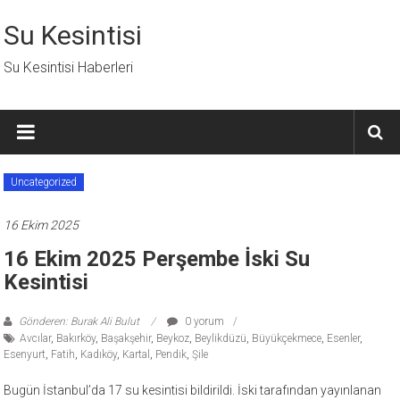
İçeriğe
geç
Su Kesintisi
Su Kesintisi Haberleri
Uncategorized
16 Ekim 2025
16 Ekim 2025 Perşembe İski Su
Kesintisi
Gönderen: Burak Ali Bulut
0 yorum
Avcılar
,
Bakırköy
,
Başakşehir
,
Beykoz
,
Beylikdüzü
,
Büyükçekmece
,
Esenler
,
Esenyurt
,
Fatih
,
Kadıköy
,
Kartal
,
Pendik
,
Şile
Bugün İstanbul’da 17 su kesintisi bildirildi. İski tarafından yayınlanan