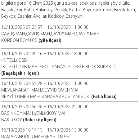
bilgilere göre 16 Ekim 2025 günü su kesilecek bazı ilçeler şöyle: Şile,
Başakşehir, Fatih, Bakırköy, Pendik, Kartal, Büyükçekmece, Beylikdüzü,
Beykoz, Esenler, Avcılar, Kadıköy, Esenyurt
16/10/2025 07:23:57 – 16/10/2025 11:00:00
ÇAVUŞ MAH,ÇAVUŞ MAH,ÇAVUŞ MAH,ÇAVUŞ MAH
KORDON BOYU CD
(Şile İlçesi)
16/10/2025 09:39:16 – 16/10/2025 13:00:00
İKİTELLİ OSB
İKİTELLİ OSB MAH. ESOT SANAYİ SİTESİ F BLOK SOKAK İÇİ
(Başakşehir İlçesi)
16/10/2025 09:52:28 – 16/10/2025 11:00:00
MEVLANAKAPI MAH,SEYYİD ÖMER MAH
SEYYİD ÖMER MAH. KARABAŞ BOSTANI SOK.
(Fatih İlçesi)
16/10/2025 09:56:45 – 16/10/2025 22:00:00
BASINKÖY MAH,ŞENLİKKÖY MAH
BAKIRKÖY
(Bakırköy İlçesi)
16/10/2025 10:17:13 – 16/10/2025 13:00:00
RAMAZANOĞLU MAH,ŞEYHLİ MAH