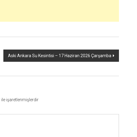
Aski Ankara Su Kesintisi – 17 Haziran 2026 Çarşamba
*
ile işaretlenmişlerdir