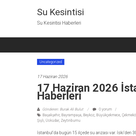
İçeriğe
geç
Su Kesintisi
Su Kesintisi Haberleri
Uncategorized
17 Haziran 2026
17 Haziran 2026 İst
Haberleri
Gönderen: Burak Ali Bulut
0 yorum
Başakşehir
,
Bayrampaşa
,
Beykoz
,
Büyükçekmece
,
Çekmekö
Şişli
,
Üsküdar
,
Zeytinburnu
İstanbul’da bugün 15 ilçede su arızası var. İski’den 30 