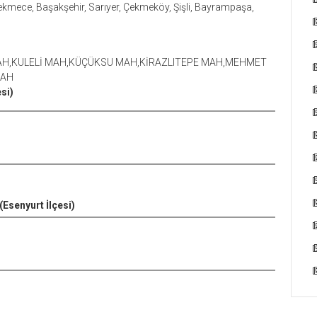
kmece, Başakşehir, Sarıyer, Çekmeköy, Şişli, Bayrampaşa,
AH,KULELİ MAH,KÜÇÜKSU MAH,KİRAZLITEPE MAH,MEHMET
MAH
si)
(Esenyurt İlçesi)