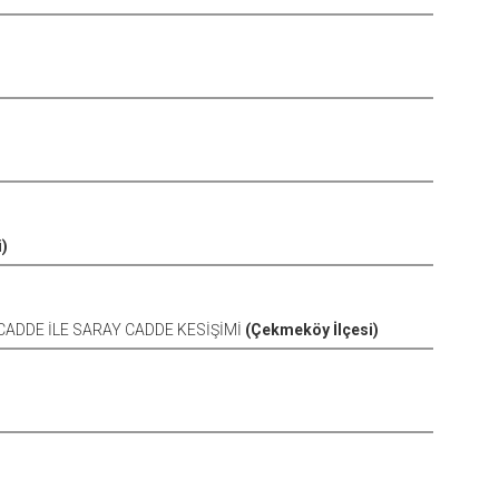
i)
ADDE İLE SARAY CADDE KESİŞİMİ
(Çekmeköy İlçesi)