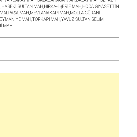
H,AYVANSARAY MAH,BALABANAĞA MAH,BALAT MAH,BEYAZIT
H,HASEKİ SULTAN MAH,HIRKA-İ ŞERİF MAH,HOCA GIYASETTİN
MALPAŞA MAH,MEVLANAKAPI MAH,MOLLA GÜRANİ
EYMANİYE MAH,TOPKAPI MAH,YAVUZ SULTAN SELİM
Nİ MAH