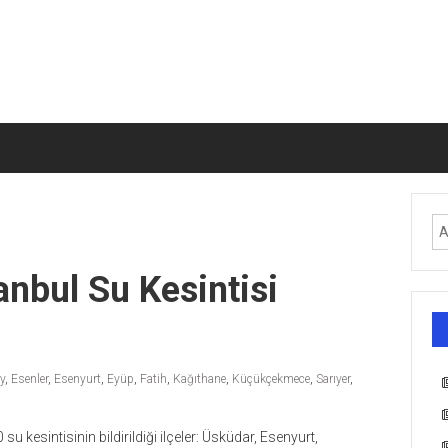
anbul Su Kesintisi
y
,
Esenler
,
Esenyurt
,
Eyüp
,
Fatih
,
Kağıthane
,
Küçükçekmece
,
Sarıyer
,
su kesintisinin bildirildiği ilçeler: Üsküdar, Esenyurt,