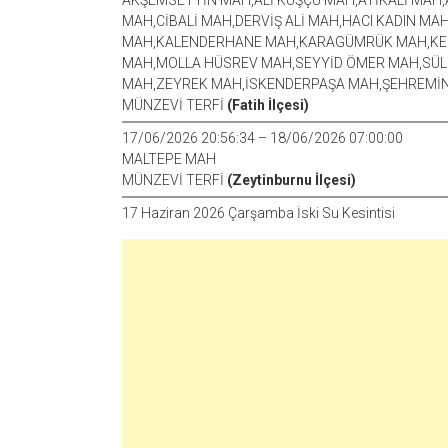
AKŞEMSETTİN MAH,ALİ KUŞÇU MAH,ATİKALİ MA
MAH,CİBALİ MAH,DERVİŞ ALİ MAH,HACI KADIN MA
MAH,KALENDERHANE MAH,KARAGÜMRÜK MAH,KE
MAH,MOLLA HÜSREV MAH,SEYYİD ÖMER MAH,SÜL
MAH,ZEYREK MAH,İSKENDERPAŞA MAH,ŞEHREMİ
MÜNZEVİ TERFİ
(Fatih İlçesi)
17/06/2026 20:56:34 – 18/06/2026 07:00:00
MALTEPE MAH
MÜNZEVİ TERFİ
(Zeytinburnu İlçesi)
17 Haziran 2026 Çarşamba İski Su Kesintisi