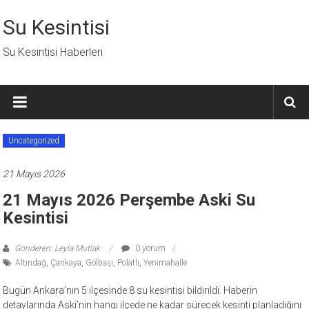
İçeriğe
geç
Su Kesintisi
Su Kesintisi Haberleri
Uncategorized
21 Mayıs 2026
21 Mayıs 2026 Perşembe Aski Su
Kesintisi
Gönderen: Leyla Mutlak
0 yorum
Altındağ
,
Çankaya
,
Gölbaşı
,
Polatlı
,
Yenimahalle
Bugün Ankara’nın 5 ilçesinde 8 su kesintisi bildirildi. Haberin
detaylarında Aski’nin hangi ilçede ne kadar sürecek kesinti planladığını