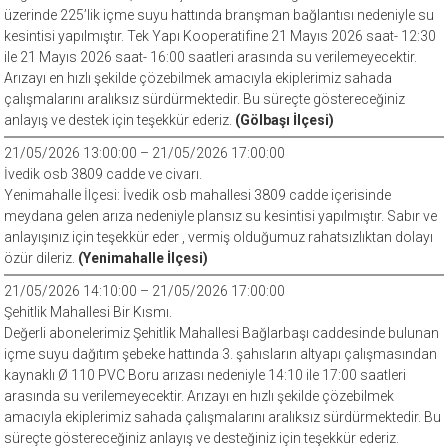
üzerinde 225’lik içme suyu hattında branşman bağlantısı nedeniyle su
kesintisi yapılmıştır. Tek Yapı Kooperatifine 21 Mayıs 2026 saat- 12:30
ile 21 Mayıs 2026 saat- 16:00 saatleri arasında su verilemeyecektir.
Arızayı en hızlı şekilde çözebilmek amacıyla ekiplerimiz sahada
çalışmalarını aralıksız sürdürmektedir. Bu süreçte göstereceğiniz
anlayış ve destek için teşekkür ederiz.
(Gölbaşı İlçesi)
21/05/2026 13:00:00 – 21/05/2026 17:00:00
İvedik osb 3809 cadde ve civarı.
Yenimahalle İlçesi: İvedik osb mahallesi 3809 cadde içerisinde
meydana gelen arıza nedeniyle plansız su kesintisi yapılmıştır. Sabır ve
anlayışınız için teşekkür eder , vermiş olduğumuz rahatsızlıktan dolayı
özür dileriz.
(Yenimahalle İlçesi)
21/05/2026 14:10:00 – 21/05/2026 17:00:00
Şehitlik Mahallesi Bir Kısmı.
Değerli abonelerimiz Şehitlik Mahallesi Bağlarbaşı caddesinde bulunan
içme suyu dağıtım şebeke hattında 3. şahısların altyapı çalışmasından
kaynaklı Ø 110 PVC Boru arızası nedeniyle 14:10 ile 17:00 saatleri
arasında su verilemeyecektir. Arızayı en hızlı şekilde çözebilmek
amacıyla ekiplerimiz sahada çalışmalarını aralıksız sürdürmektedir. Bu
süreçte göstereceğiniz anlayış ve desteğiniz için teşekkür ederiz.