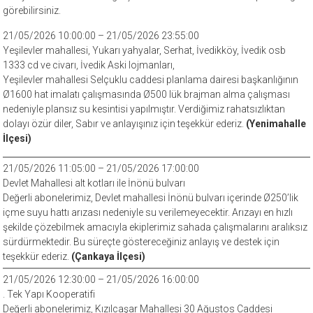
görebilirsiniz.
21/05/2026 10:00:00 – 21/05/2026 23:55:00
Yeşilevler mahallesi, Yukarı yahyalar, Serhat, İvedikköy, İvedik osb
1333 cd ve civarı, İvedik Aski lojmanları,
Yeşilevler mahallesi Selçuklu caddesi planlama dairesi başkanlığının
Ø1600 hat imalatı çalışmasında Ø500 lük brajman alma çalışması
nedeniyle plansız su kesintisi yapılmıştır. Verdiğimiz rahatsızlıktan
dolayı özür diler, Sabır ve anlayışınız için teşekkür ederiz.
(Yenimahalle
İlçesi)
21/05/2026 11:05:00 – 21/05/2026 17:00:00
Devlet Mahallesi alt kotları ile İnönü bulvarı
Değerli abonelerimiz, Devlet mahallesi İnönü bulvarı içerinde Ø250’lik
içme suyu hattı arızası nedeniyle su verilemeyecektir. Arızayı en hızlı
şekilde çözebilmek amacıyla ekiplerimiz sahada çalışmalarını aralıksız
sürdürmektedir. Bu süreçte göstereceğiniz anlayış ve destek için
teşekkür ederiz.
(Çankaya İlçesi)
21/05/2026 12:30:00 – 21/05/2026 16:00:00
. Tek Yapı Kooperatifi
Değerli abonelerimiz, Kızılcaşar Mahallesi 30 Ağustos Caddesi