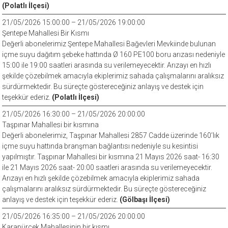
(Polatlı İlçesi)
21/05/2026 15:00:00 – 21/05/2026 19:00:00
Şentepe Mahallesi Bir Kısmı
Değerli abonelerimiz Şentepe Mahallesi Bağevleri Mevkiinde bulunan
içme suyu dağıtım şebeke hattında Ø 160 PE100 boru arızası nedeniyle
15:00 ile 19:00 saatleri arasında su verilemeyecektir. Arızayı en hızlı
şekilde çözebilmek amacıyla ekiplerimiz sahada çalışmalarını aralıksız
sürdürmektedir. Bu süreçte göstereceğiniz anlayış ve destek için
teşekkür ederiz.
(Polatlı İlçesi)
21/05/2026 16:30:00 – 21/05/2026 20:00:00
Taşpınar Mahallesi bir kısmına
Değerli abonelerimiz, Taşpınar Mahallesi 2857 Cadde üzerinde 160’lık
içme suyu hattında branşman bağlantısı nedeniyle su kesintisi
yapılmıştır. Taşpınar Mahallesi bir kısmına 21 Mayıs 2026 saat- 16:30
ile 21 Mayıs 2026 saat- 20:00 saatleri arasında su verilemeyecektir.
Arızayı en hızlı şekilde çözebilmek amacıyla ekiplerimiz sahada
çalışmalarını aralıksız sürdürmektedir. Bu süreçte göstereceğiniz
anlayış ve destek için teşekkür ederiz.
(Gölbaşı İlçesi)
21/05/2026 16:35:00 – 21/05/2026 20:00:00
Karapürçek Mahallesinin bir kısmı