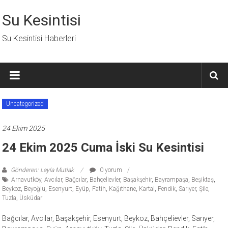
İçeriğe
geç
Su Kesintisi
Su Kesintisi Haberleri
Uncategorized
24 Ekim 2025
24 Ekim 2025 Cuma İski Su Kesintisi
Gönderen: Leyla Mutlak
0 yorum
Arnavutköy
,
Avcılar
,
Bağcılar
,
Bahçelievler
,
Başakşehir
,
Bayrampaşa
,
Beşiktaş
,
Beykoz
,
Beyoğlu
,
Esenyurt
,
Eyüp
,
Fatih
,
Kağıthane
,
Kartal
,
Pendik
,
Sarıyer
,
Şile
,
Tuzla
,
Üsküdar
Bağcılar, Avcılar, Başakşehir, Esenyurt, Beykoz, Bahçelievler, Sarıyer,