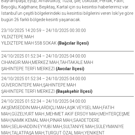
Bayrampaşa, Eyüp, Arnavutköy, Tuzla, Şile, Üsküdar, Pendik, Fatih,
Beyoğlu, Kağıthane, Beşiktaş, Kartal için su kesintisi haberlerimiz var.
İstanbul’un çeşitli bölgelerindeki su kesintisi bilgilerini veren İski’ye göre
bugün 26 farklı bölgede kesinti yaşanacak.
23/10/2025 14:20:59 – 24/10/2025 00:30:00
YILDIZTEPE MAH
YILDIZTEPE MAH 558 SOKAK
(Bağcılar İlçesi)
24/10/2025 01:52:34 – 24/10/2025 04:00:00
CİHANGİR MAH,MERKEZ MAH,TAHTAKALE MAH
ŞAHİNTEPE TERFİ MERKEZİ
(Avcılar İlçesi)
24/10/2025 01:52:34 – 24/10/2025 04:00:00
GÜVERCİNTEPE MAH,ŞAHİNTEPE MAH
ŞAHİNTEPE TERFİ MERKEZİ
(Başakşehir İlçesi)
24/10/2025 01:52:34 – 24/10/2025 04:00:00
AKŞEMSEDDİN MAH,ARDIÇLI MAH,AŞIK VEYSEL MAH,FATİH
MAH,GÜZELYURT MAH.,MEHMET AKİF ERSOY MAH,MEHTERÇEŞME
MAH,NAMIK KEMAL MAH,PINAR MAH,SAADETDERE
MAH,SELAHADDİN EYYUBİ MAH,SULTANİYE MAH,SÜLEYMANİYE
MAH,TALATPAŞA MAH,TURGUT ÖZAL MAH,YENİKENT