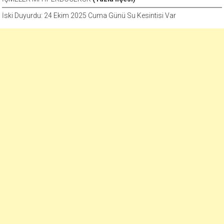
İski Duyurdu: 24 Ekim 2025 Cuma Günü Su Kesintisi Var