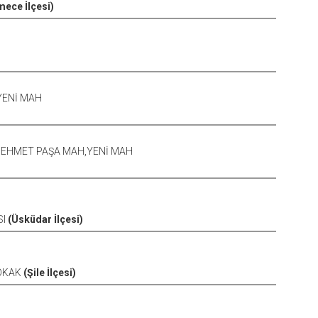
ece İlçesi)
YENİ MAH
 MEHMET PAŞA MAH,YENİ MAH
SI
(Üsküdar İlçesi)
SOKAK
(Şile İlçesi)