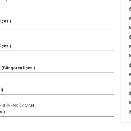
lçesi)
lçesi)
K
(Güngören İlçesi)
i)
MERDİVENKÖY MAH
si)