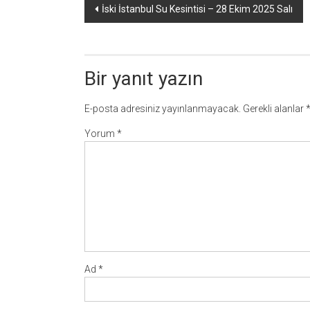
Yazı
İski İstanbul Su Kesintisi – 28 Ekim 2025 Salı
dolaşımı
Bir yanıt yazın
E-posta adresiniz yayınlanmayacak.
Gerekli alanlar
Yorum
*
Ad
*