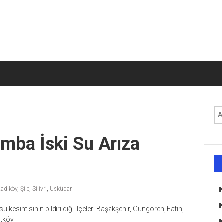
mba İski Su Arıza
adıköy
,
Şile
,
Silivri
,
Üsküdar
u kesintisinin bildirildiği ilçeler: Başakşehir, Güngören, Fatih,
utköy