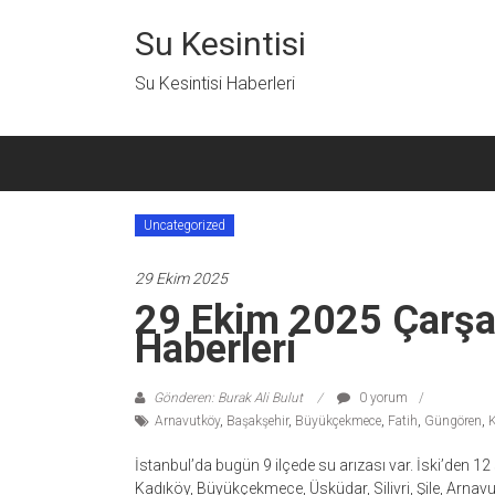
İçeriğe
geç
Su Kesintisi
Su Kesintisi Haberleri
Uncategorized
29 Ekim 2025
29 Ekim 2025 Çarşa
Haberleri
Gönderen: Burak Ali Bulut
0 yorum
Arnavutköy
,
Başakşehir
,
Büyükçekmece
,
Fatih
,
Güngören
,
K
İstanbul’da bugün 9 ilçede su arızası var. İski’den 12 s
Kadıköy, Büyükçekmece, Üsküdar, Silivri, Şile, Arnav