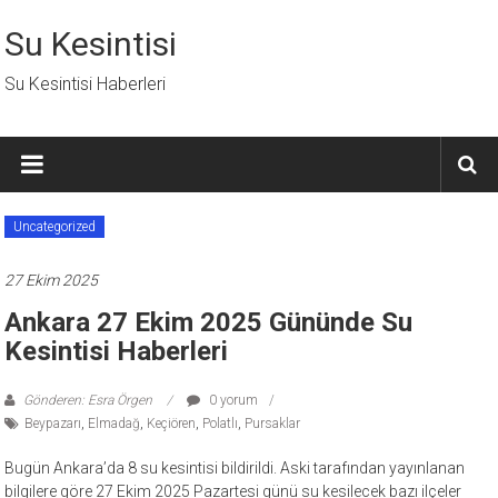
İçeriğe
geç
Su Kesintisi
Su Kesintisi Haberleri
Uncategorized
27 Ekim 2025
Ankara 27 Ekim 2025 Gününde Su
Kesintisi Haberleri
Gönderen: Esra Örgen
0 yorum
Beypazarı
,
Elmadağ
,
Keçiören
,
Polatlı
,
Pursaklar
Bugün Ankara’da 8 su kesintisi bildirildi. Aski tarafından yayınlanan
bilgilere göre 27 Ekim 2025 Pazartesi günü su kesilecek bazı ilçeler