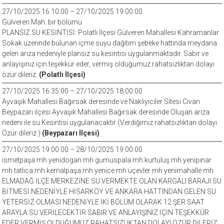
27/10/2025 16:10:00 – 27/10/2025 19:00:00
Gülveren Mah. bir bölümü
PLANSIZ SU KESİNTİSİ: Polatlı İlçesi Gülveren Mahallesi Kahramanlar
Sokak üzerinde bulunan içme suyu dağıtım şebeke hattında meydana
gelen arıza nedeniyle plansız su kesintisi uygulanmaktadır. Sabır ve
anlayışınız için teşekkür eder, vermiş olduğumuz rahatsızlıktan dolayı
özür dileriz.
(Polatlı İlçesi)
27/10/2025 16:35:00 – 27/10/2025 18:00:00
Ayvaşık Mahallesi Bağırsak deresinde ve Nakliyiciler Sitesi Civarı
Beypazarı ilçesi Ayvaşık Mahallesi Bağırsak deresinde Oluşan arıza
nedeni ile su Kesintisi uygulanacaktır (Verdiğimiz rahatsızlıktan dolayı
Özür dileriz )
(Beypazarı İlçesi)
27/10/2025 19:00:00 – 28/10/2025 19:00:00
ismetpaşa mh yenidogan mh gumuspala mh kurtuluş mh yenipınar
mh tatlıca mh.kemalpaşa mh yenice mh üçevler mh yenimahalle mh
ELMADAĞ İLÇE MERKEZİNE SU VERMEKTE OLAN KARGALI BARAJI SU
BİTMESİ NEDENİYLE HİSARKÖY VE ANKARA HATTINDAN GELEN SU
YETERSİZ OLMASI NEDENİYLE İKİ BÖLÜM OLARAK 12 ŞER SAAT
ARAYLA SU VERİLECEKTİR SABIR VE ANLAYIŞINIZ İÇİN TEŞEKKÜR
EDER VERMİŞ OLDUĞUMUZ RAHATSIZLIKTAN DOLAYI ÖZÜR DİLERİZ