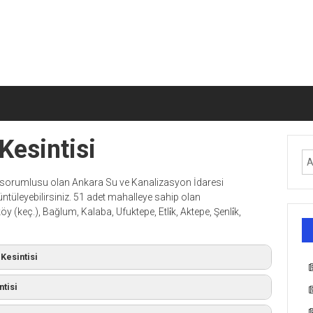
Kesintisi
nın sorumlusu olan Ankara Su ve Kanalizasyon İdaresi
ntüleyebilirsiniz. 51 adet mahalleye sahip olan
(keç.), Bağlum, Kalaba, Ufuktepe, Etli̇k, Aktepe, Şenli̇k,
Kesintisi
tisi