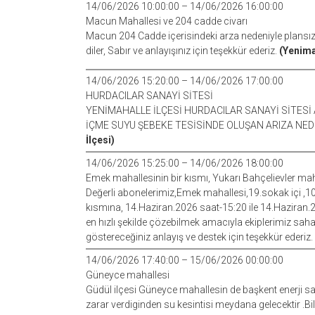
14/06/2026 10:00:00 – 14/06/2026 16:00:00
Macun Mahallesi ve 204 cadde civarı
Macun 204 Cadde içerisindeki arza nedeniyle plansız s
diler, Sabır ve anlayışınız için teşekkür ederiz.
(Yenima
14/06/2026 15:20:00 – 14/06/2026 17:00:00
HURDACILAR SANAYİ SİTESİ
YENİMAHALLE İLÇESİ HURDACILAR SANAYİ SİTESİ
İÇME SUYU ŞEBEKE TESİSİNDE OLUŞAN ARIZA NEDE
İlçesi)
14/06/2026 15:25:00 – 14/06/2026 18:00:00
Emek mahallesinin bir kısmı, Yukarı Bahçelievler maha
Değerli abonelerimiz,Emek mahallesi,19.sokak içi ,10
kısmına, 14.Haziran.2026 saat-15:20 ile 14.Haziran.2
en hızlı şekilde çözebilmek amacıyla ekiplerimiz saha
göstereceğiniz anlayış ve destek için teşekkür ederiz.
14/06/2026 17:40:00 – 15/06/2026 00:00:00
Güneyce mahallesi
Güdül ilçesi Güneyce mahallesin de başkent enerji s
zarar verdiginden su kesintisi meydana gelecektir .Bil