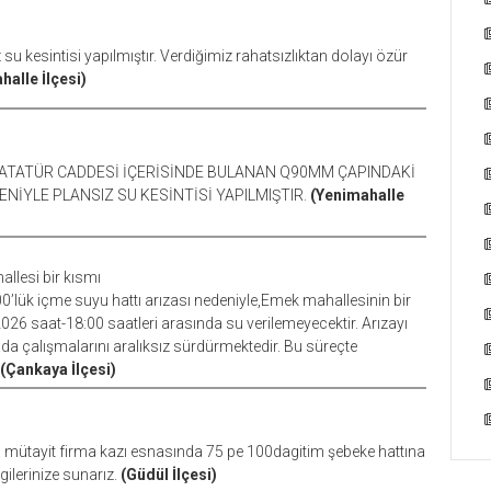
u kesintisi yapılmıştır. Verdiğimiz rahatsızlıktan dolayı özür
halle İlçesi)
 ATATÜR CADDESİ İÇERİSİNDE BULANAN Q90MM ÇAPINDAKİ
NİYLE PLANSIZ SU KESİNTİSİ YAPILMIŞTIR.
(Yenimahalle
llesi bir kısmı
0’lük içme suyu hattı arızası nedeniyle,Emek mahallesinin bir
026 saat-18:00 saatleri arasında su verilemeyecektir. Arızayı
da çalışmalarını aralıksız sürdürmektedir. Bu süreçte
(Çankaya İlçesi)
a mütayit firma kazı esnasında 75 pe 100dagitim şebeke hattına
gilerinize sunarız.
(Güdül İlçesi)