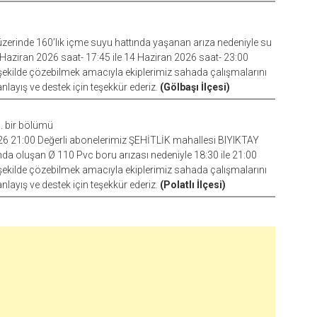
üzerinde 160’lık içme suyu hattında yaşanan arıza nedeniyle su
14 Haziran 2026 saat- 17:45 ile 14 Haziran 2026 saat- 23:00
lı şekilde çözebilmek amacıyla ekiplerimiz sahada çalışmalarını
nlayış ve destek için teşekkür ederiz.
(Gölbaşı İlçesi)
h. bir bölümü
2026 21:00 Değerli abonelerimiz ŞEHİTLİK mahallesi BIYIKTAY
a oluşan Ø 110 Pvc boru arızası nedeniyle 18:30 ile 21:00
lı şekilde çözebilmek amacıyla ekiplerimiz sahada çalışmalarını
nlayış ve destek için teşekkür ederiz.
(Polatlı İlçesi)