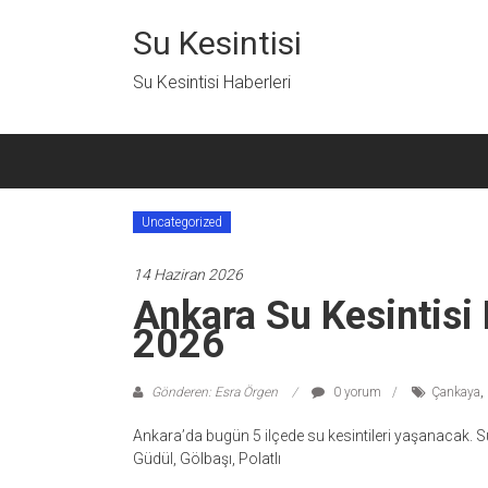
İçeriğe
geç
Su Kesintisi
Su Kesintisi Haberleri
Uncategorized
14 Haziran 2026
Ankara Su Kesintisi
2026
Gönderen: Esra Örgen
0 yorum
Çankaya
,
Ankara’da bugün 5 ilçede su kesintileri yaşanacak. Su
Güdül, Gölbaşı, Polatlı