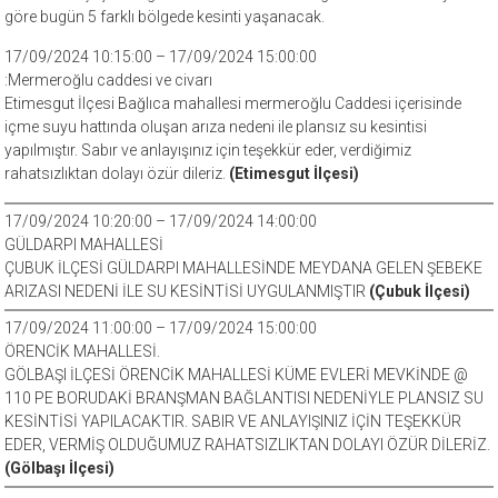
göre bugün 5 farklı bölgede kesinti yaşanacak.
17/09/2024 10:15:00 – 17/09/2024 15:00:00
:Mermeroğlu caddesi ve civarı
Etimesgut İlçesi Bağlıca mahallesi mermeroğlu Caddesi içerisinde
içme suyu hattında oluşan arıza nedeni ile plansız su kesintisi
yapılmıştır. Sabır ve anlayışınız için teşekkür eder, verdiğimiz
rahatsızlıktan dolayı özür dileriz.
(Etimesgut İlçesi)
17/09/2024 10:20:00 – 17/09/2024 14:00:00
GÜLDARPI MAHALLESİ
ÇUBUK İLÇESİ GÜLDARPI MAHALLESİNDE MEYDANA GELEN ŞEBEKE
ARIZASI NEDENİ İLE SU KESİNTİSİ UYGULANMIŞTIR
(Çubuk İlçesi)
17/09/2024 11:00:00 – 17/09/2024 15:00:00
ÖRENCİK MAHALLESİ.
GÖLBAŞI İLÇESİ ÖRENCİK MAHALLESİ KÜME EVLERİ MEVKİNDE @
110 PE BORUDAKİ BRANŞMAN BAĞLANTISI NEDENİYLE PLANSIZ SU
KESİNTİSİ YAPILACAKTIR. SABIR VE ANLAYIŞINIZ İÇİN TEŞEKKÜR
EDER, VERMİŞ OLDUĞUMUZ RAHATSIZLIKTAN DOLAYI ÖZÜR DİLERİZ.
(Gölbaşı İlçesi)