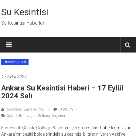
İçeriğe
geç
Su Kesintisi
Su Kesintisi Haberleri
Uncategorized
17 Eylül 2024
Ankara Su Kesintisi Haberi – 17 Eylül
2024 Salı
Gönderen: Leyla Mutlak
0 yorum
Çubuk
,
Etimesgut
,
Gölbaşı
,
Keçiören
Etimesgut, Çubuk, Gölbaşı, Keçiören için su kesintisi haberlerimiz var.
Ankara’nın çeşitli bölgelerindeki su kesintisi bilgilerini veren Aski’ye