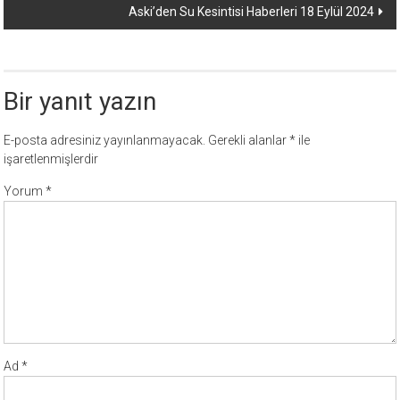
Aski’den Su Kesintisi Haberleri 18 Eylül 2024
Bir yanıt yazın
E-posta adresiniz yayınlanmayacak.
Gerekli alanlar
*
ile
işaretlenmişlerdir
Yorum
*
Ad
*