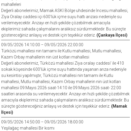
mahalleleri
Değerli abonelerimiz, Mamak ASKİ Bölge uhdesinde İncesu mahallesi,
Ziya Oralay caddesi içi 600’lük içme suyu hattı arızası nedeniyle su
verilemeyecektir. Arızayı en hızlı şekilde çözebilmek amacıyla
ekiplerimiz sahada çalışmalarını aralıksız sürdürmektedir. Bu süreçte
göstereceğiniz anlayış ve destek için teşekkür ederiz.
(Çankaya İlçesi)
09/05/2026 14:10:00 – 09/05/2026 22:00:00
Türközü mahallesi nin tamamı ile Kutlu mahallesi, Mutlu mahallesi,
Kazım Orbay mahallerin nin üst kotları mahallesi
Değerli abonelerimiz, Türközü mahallesi Ziya oralay caddesi’ ile 410
sokak köşesinde 600’lük içme suyu hattında yaşanan arıza nedeniyle
su kesintisi yapılmıştır, Türközü mahallesi nin tamamı ile Kutlu
mahallesi, Mutlu mahallesi, Kazım Orbay mahallerin nin üst kotları
mahallesi 09.Mayıs.2026 saat-14:10 ile 09.Mayıs.2026 saat- 22:00
saatleri arasında su verilemeyecektir. Arızayı en hızlı şekilde çözebilmek
amacıyla ekiplerimiz sahada çalışmalarını aralıksız sürdürmektedir. Bu
süreçte göstereceğiniz anlayış ve destek için teşekkür ederiz.
(Mamak
İlçesi)
09/05/2026 14:50:00 – 09/05/2026 18:00:00
Yeşilağaç mahallesi Bir kısmı