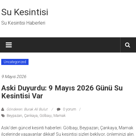
İçeriğe
geç
Su Kesintisi
Su Kesintisi Haberleri
Uncategorized
9 Mayıs 2026
Aski Duyurdu: 9 Mayıs 2026 Günü Su
Kesintisi Var
Gönderen: Burak Ali Bulut
0 yorum
Beypazarı
,
Çankaya
,
Gölbaşı
,
Mamak
Aski’den güncel kesinti haberleri. Gölbaşı, Beypazarı, Çankaya, Mamak
ilçelerinde yaşayanlar dikkat! Su kesintisi sizleri bekliyor, önleminizi alın.