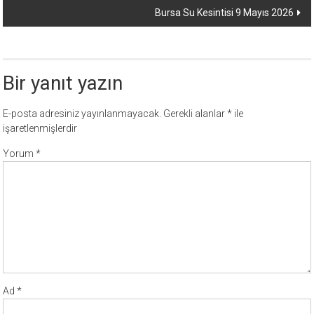
Bursa Su Kesintisi 9 Mayıs 2026
Bir yanıt yazın
E-posta adresiniz yayınlanmayacak.
Gerekli alanlar
*
ile
işaretlenmişlerdir
Yorum
*
Ad
*