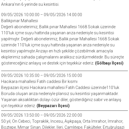
Ankara’nın 6 yerinde su kesintisi.
09/05/2026 10:00:00 – 09/05/2026 14:00:00
Ballıkpınar Mahallesi
Değerli abonelerimiz, Ballık pınar Mahallesi 1668 Sokak üzerinde
110’luk içme suyu hattında yaşanan arıza nedeniyle su kesintisi
yapılmıştır. Değerli abonelerimiz, Ballık pınar Mahallesi 1668 Sokak
üzerinde 110’luk içme suyu hattında yaşanan arıza nedeniyle su
kesintisi yapılmıştır.Arızayı en hızlı şekilde çözebilmek amacıyla
ekiplerimiz sahada çalışmalarını aralıksız sürdürmektedir. Bu süreçte
göstereceğiniz anlayış ve destek için teşekkür ederiz.
(Gölbaşı İlçesi)
09/05/2026 10:35:00 – 09/05/2026 15:00:00
Hacıkara mahallesi Fatih caddesi Bir kısmı
Beypazarı ilçesi Hacıkara mahallesi Fatih Caddesi üzerinde110’luk
Boruda oluşan arıza nedeniyle plansız su kesintisi yaşanmaktadır.
Yaşanan aksaklıktan dolayı özür diler, gösterdiğiniz sabır ve anlayış
için teşekkür ederiz.
(Beypazarı İlçesi)
09/05/2026 13:50:00 – 09/05/2026 22:00:00
50.yıl, Ön Cebeci, Topraklık, İncesu, Aşıkpaşa, Orta İmrahor, İmrahor,
Boztepe, Mimar Sinan, Dilekler, İleri, Çamlıtepe, Fakülteler, Ertuğrulgazi