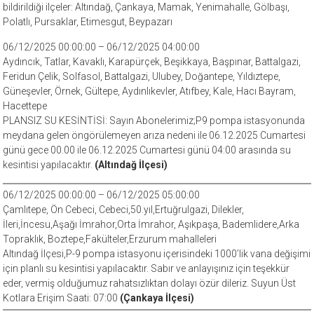
bildirildiği ilçeler: Altındağ, Çankaya, Mamak, Yenimahalle, Gölbaşı,
Polatlı, Pursaklar, Etimesgut, Beypazarı
06/12/2025 00:00:00 – 06/12/2025 04:00:00
Aydıncık, Tatlar, Kavaklı, Karapürçek, Beşikkaya, Başpınar, Battalgazi,
Feridun Çelik, Solfasol, Battalgazi, Ulubey, Doğantepe, Yıldıztepe,
Güneşevler, Örnek, Gültepe, Aydınlıkevler, Atıfbey, Kale, Hacı Bayram,
Hacettepe
PLANSIZ SU KESİNTİSİ: Sayın Abonelerimiz;P9 pompa istasyonunda
meydana gelen öngörülemeyen arıza nedeni ile 06.12.2025 Cumartesi
günü gece 00.00 ile 06.12.2025 Cumartesi günü 04:00 arasında su
kesintisi yapılacaktır.
(Altındağ İlçesi)
06/12/2025 00:00:00 – 06/12/2025 05:00:00
Çamlıtepe, Ön Cebeci, Cebeci,50.yıl,Ertuğrulgazi, Dilekler,
İleri,İncesu,Aşağı İmrahor,Orta İmrahor, Aşıkpaşa, Bademlidere,Arka
Topraklık, Boztepe,Fakülteler,Erzurum mahalleleri
Altındağ İlçesi,P-9 pompa istasyonu içerisindeki 1000’lik vana değişimi
için planlı su kesintisi yapılacaktır. Sabır ve anlayışınız için teşekkür
eder, vermiş olduğumuz rahatsızlıktan dolayı özür dileriz. Suyun Üst
Kotlara Erişim Saati: 07:00
(Çankaya İlçesi)