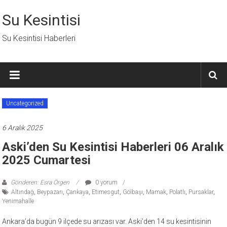
İçeriğe
geç
Su Kesintisi
Su Kesintisi Haberleri
Uncategorized
6 Aralık 2025
Aski’den Su Kesintisi Haberleri 06 Aralık
2025 Cumartesi
Gönderen: Esra Örgen
0 yorum
Altındağ
,
Beypazarı
,
Çankaya
,
Etimesgut
,
Gölbaşı
,
Mamak
,
Polatlı
,
Pursaklar
,
Yenimahalle
Ankara’da bugün 9 ilçede su arızası var. Aski’den 14 su kesintisinin