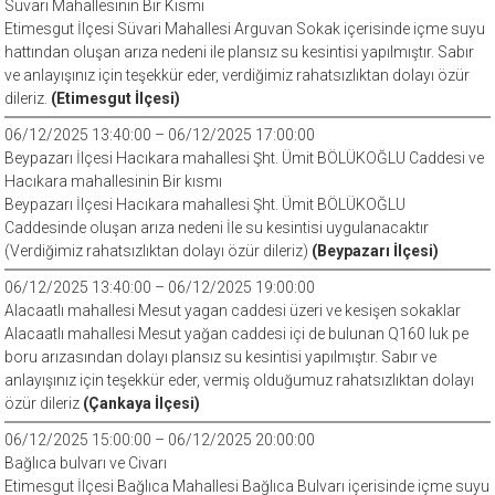
Süvari Mahallesinin Bir Kısmı
Etimesgut İlçesi Süvari Mahallesi Arguvan Sokak içerisinde içme suyu
hattından oluşan arıza nedeni ile plansız su kesintisi yapılmıştır. Sabır
ve anlayışınız için teşekkür eder, verdiğimiz rahatsızlıktan dolayı özür
dileriz.
(Etimesgut İlçesi)
06/12/2025 13:40:00 – 06/12/2025 17:00:00
Beypazarı İlçesi Hacıkara mahallesi Şht. Ümit BÖLÜKOĞLU Caddesi ve
Hacıkara mahallesinin Bir kısmı
Beypazarı İlçesi Hacıkara mahallesi Şht. Ümit BÖLÜKOĞLU
Caddesinde oluşan arıza nedeni İle su kesintisi uygulanacaktır
(Verdiğimiz rahatsızlıktan dolayı özür dileriz)
(Beypazarı İlçesi)
06/12/2025 13:40:00 – 06/12/2025 19:00:00
Alacaatlı mahallesi Mesut yagan caddesi üzeri ve kesişen sokaklar
Alacaatlı mahallesi Mesut yağan caddesi içi de bulunan Q160 luk pe
boru arızasından dolayı plansız su kesintisi yapılmıştır. Sabır ve
anlayışınız için teşekkür eder, vermiş olduğumuz rahatsızlıktan dolayı
özür dileriz
(Çankaya İlçesi)
06/12/2025 15:00:00 – 06/12/2025 20:00:00
Bağlıca bulvarı ve Civarı
Etimesgut İlçesi Bağlıca Mahallesi Bağlıca Bulvarı içerisinde içme suyu