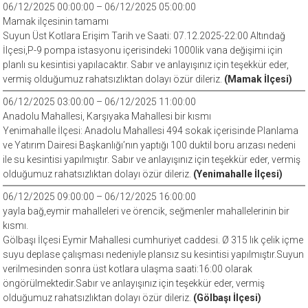
06/12/2025 00:00:00 – 06/12/2025 05:00:00
Mamak ilçesinin tamamı
Suyun Üst Kotlara Erişim Tarih ve Saati: 07.12.2025-22:00 Altındağ
İlçesi,P-9 pompa istasyonu içerisindeki 1000lik vana değişimi için
planlı su kesintisi yapılacaktır. Sabır ve anlayışınız için teşekkür eder,
vermiş olduğumuz rahatsızlıktan dolayı özür dileriz.
(Mamak İlçesi)
06/12/2025 03:00:00 – 06/12/2025 11:00:00
Anadolu Mahallesi, Karşıyaka Mahallesi bir kısmı
Yenimahalle İlçesi: Anadolu Mahallesi 494 sokak içerisinde Planlama
ve Yatırım Dairesi Başkanlığı’nın yaptığı 100 duktil boru arızası nedeni
ile su kesintisi yapılmıştır. Sabır ve anlayışınız için teşekkür eder, vermiş
olduğumuz rahatsızlıktan dolayı özür dileriz.
(Yenimahalle İlçesi)
06/12/2025 09:00:00 – 06/12/2025 16:00:00
yayla bağ,eymir mahalleleri ve örencik, seğmenler mahallelerinin bir
kısmı.
Gölbaşı İlçesi Eymir Mahallesi cumhuriyet caddesi. Ø 315 lık çelik içme
suyu deplase çalışması nedeniyle plansız su kesintisi yapılmıştır.Suyun
verilmesinden sonra üst kotlara ulaşma saati:16:00 olarak
öngörülmektedir.Sabır ve anlayışınız için teşekkür eder, vermiş
olduğumuz rahatsızlıktan dolayı özür dileriz.
(Gölbaşı İlçesi)