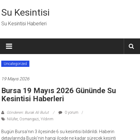
İçeriğe
geç
Su Kesintisi
Su Kesintisi Haberleri
Uncategorized
19 Mayıs 2026
Bursa 19 Mayıs 2026 Gününde Su
Kesintisi Haberleri
Gönderen: Burak Ali Bulut
0 yorum
Nilüfer
,
Osmangazi
,
Yıldırım
Bugün Bursa’nın 3 ilçesinde 6 su kesintisi bildirildi. Haberin
detaylarında Buski’nin hangi ilçede ne kadar sürecek kesinti