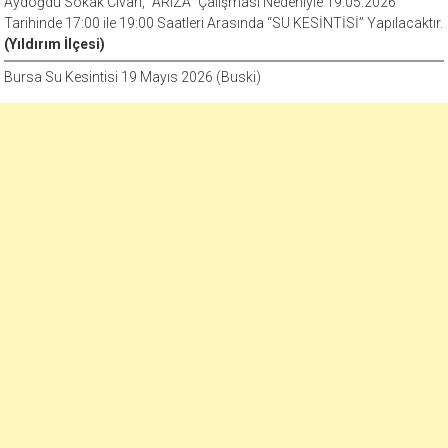
Aydoğdu Sokak Civarı, “ARIZA” Çalışması Nedeniyle 19.05.2026
Tarihinde 17:00 ile 19:00 Saatleri Arasında “SU KESİNTİSİ” Yapılacaktır.
(Yıldırım İlçesi)
Bursa Su Kesintisi 19 Mayıs 2026 (Buski)