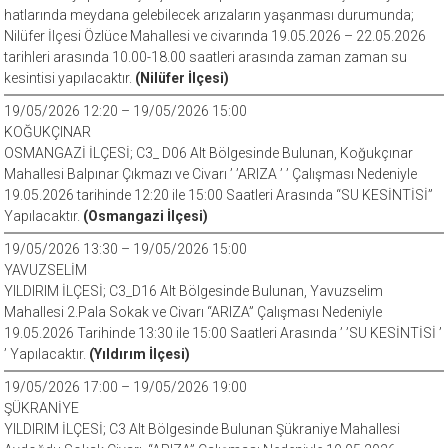
hatlarında meydana gelebilecek arızaların yaşanması durumunda;
Nilüfer İlçesi Özlüce Mahallesi ve civarında 19.05.2026 – 22.05.2026
tarihleri arasında 10.00-18.00 saatleri arasında zaman zaman su
kesintisi yapılacaktır.
(Nilüfer İlçesi)
19/05/2026 12:20 – 19/05/2026 15:00
KOĞUKÇINAR
OSMANGAZİ İLÇESİ; C3_ D06 Alt Bölgesinde Bulunan, Koğukçınar
Mahallesi Balpınar Çıkmazı ve Civarı ’ ’ARIZA ’ ’ Çalışması Nedeniyle
19.05.2026 tarihinde 12:20 ile 15:00 Saatleri Arasında “SU KESİNTİSİ”
Yapılacaktır.
(Osmangazi İlçesi)
19/05/2026 13:30 – 19/05/2026 15:00
YAVUZSELİM
YILDIRIM İLÇESİ; C3_D16 Alt Bölgesinde Bulunan, Yavuzselim
Mahallesi 2.Pala Sokak ve Civarı “ARIZA” Çalışması Nedeniyle
19.05.2026 Tarihinde 13:30 ile 15:00 Saatleri Arasında ’ ’SU KESİNTİSİ ’
’ Yapılacaktır.
(Yıldırım İlçesi)
19/05/2026 17:00 – 19/05/2026 19:00
ŞÜKRANİYE
YILDIRIM İLÇESİ; C3 Alt Bölgesinde Bulunan Şükraniye Mahallesi