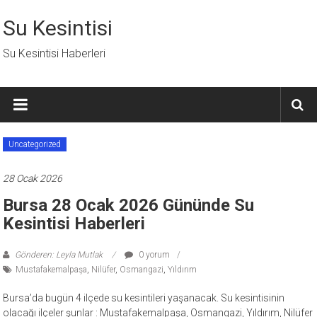
İçeriğe
geç
Su Kesintisi
Su Kesintisi Haberleri
Uncategorized
28 Ocak 2026
Bursa 28 Ocak 2026 Gününde Su
Kesintisi Haberleri
Gönderen: Leyla Mutlak
0 yorum
Mustafakemalpaşa
,
Nilüfer
,
Osmangazi
,
Yıldırım
Bursa’da bugün 4 ilçede su kesintileri yaşanacak. Su kesintisinin
olacağı ilçeler şunlar : Mustafakemalpaşa, Osmangazi, Yıldırım, Nilüfer