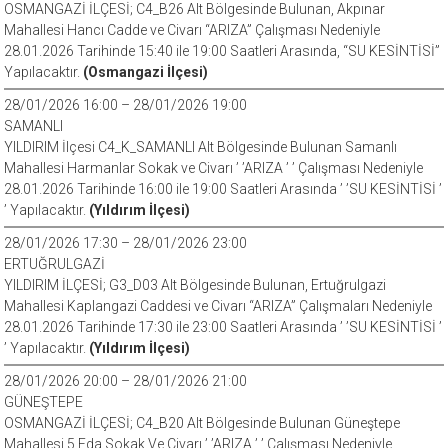
OSMANGAZİ İLÇESİ; C4_B26 Alt Bölgesinde Bulunan, Akpınar
Mahallesi Hancı Cadde ve Civarı “ARIZA” Çalışması Nedeniyle
28.01.2026 Tarihinde 15:40 ile 19:00 Saatleri Arasında, “SU KESİNTİSİ”
Yapılacaktır.
(Osmangazi İlçesi)
28/01/2026 16:00 – 28/01/2026 19:00
SAMANLI
YILDIRIM İlçesi C4_K_SAMANLI Alt Bölgesinde Bulunan Samanlı
Mahallesi Harmanlar Sokak ve Civarı ’ ’ARIZA ’ ’ Çalışması Nedeniyle
28.01.2026 Tarihinde 16:00 ile 19:00 Saatleri Arasında ’ ’SU KESİNTİSİ ’
’ Yapılacaktır.
(Yıldırım İlçesi)
28/01/2026 17:30 – 28/01/2026 23:00
ERTUĞRULGAZİ
YILDIRIM İLÇESİ; G3_D03 Alt Bölgesinde Bulunan, Ertuğrulgazi
Mahallesi Kaplangazi Caddesi ve Civarı “ARIZA” Çalışmaları Nedeniyle
28.01.2026 Tarihinde 17:30 ile 23:00 Saatleri Arasında ’ ’SU KESİNTİSİ ’
’ Yapılacaktır.
(Yıldırım İlçesi)
28/01/2026 20:00 – 28/01/2026 21:00
GÜNEŞTEPE
OSMANGAZİ İLÇESİ; C4_B20 Alt Bölgesinde Bulunan Güneştepe
Mahallesi 5.Eda Sokak Ve Civarı ’ ’ARIZA ’ ’ Çalışması Nedeniyle