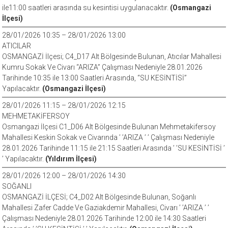
ile11:00 saatleri arasında su kesintisi uygulanacaktır.
(Osmangazi
İlçesi)
28/01/2026 10:35 – 28/01/2026 13:00
ATICILAR
OSMANGAZİ İlçesi; C4_D17 Alt Bölgesinde Bulunan, Atıcılar Mahallesi
Kumru Sokak Ve Civarı “ARIZA” Çalışması Nedeniyle 28.01.2026
Tarihinde 10:35 ile 13:00 Saatleri Arasında, “SU KESİNTİSİ”
Yapılacaktır.
(Osmangazi İlçesi)
28/01/2026 11:15 – 28/01/2026 12:15
MEHMETAKİFERSOY
Osmangazi İlçesi C1_D06 Alt Bölgesinde Bulunan Mehmetakifersoy
Mahallesi Keskin Sokak ve Civarında ’ ’ARIZA ’ ’ Çalışması Nedeniyle
28.01.2026 Tarihinde 11:15 ile 21:15 Saatleri Arasında ’ ’SU KESİNTİSİ ’
’ Yapılacaktır.
(Yıldırım İlçesi)
28/01/2026 12:00 – 28/01/2026 14:30
SOĞANLI
OSMANGAZİ İLÇESİ; C4_D02 Alt Bölgesinde Bulunan, Soğanlı
Mahallesi Zafer Cadde Ve Gaziakdemir Mahallesi, Civarı ’ ’ARIZA ’ ’
Çalışması Nedeniyle 28.01.2026 Tarihinde 12:00 ile 14:30 Saatleri