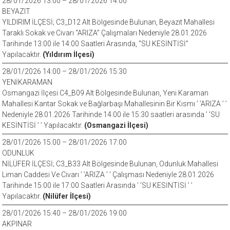
28/01/2026 13:00 – 28/01/2026 14:00
BEYAZIT
YILDIRIM İLÇESİ; C3_D12 Alt Bölgesinde Bulunan, Beyazıt Mahallesi
Taraklı Sokak ve Civarı “ARIZA” Çalışmaları Nedeniyle 28.01.2026
Tarihinde 13:00 ile 14:00 Saatleri Arasında, “SU KESİNTİSİ”
Yapılacaktır.
(Yıldırım İlçesi)
28/01/2026 14:00 – 28/01/2026 15:30
YENİKARAMAN
Osmangazi İlçesi C4_B09 Alt Bölgesinde Bulunan, Yeni Karaman
Mahallesi Kantar Sokak ve Bağlarbaşı Mahallesinin Bir Kısmı ’ ’ARIZA ’ ’
Nedeniyle 28.01.2026 Tarihinde 14:00 ile 15:30 saatleri arasında ’ ’SU
KESİNTİSİ ’ ’ Yapılacaktır.
(Osmangazi İlçesi)
28/01/2026 15:00 – 28/01/2026 17:00
ODUNLUK
NİLÜFER İLÇESİ; C3_B33 Alt Bölgesinde Bulunan, Odunluk Mahallesi
Liman Caddesi Ve Civarı ’ ’ARIZA ’ ’ Çalışması Nedeniyle 28.01.2026
Tarihinde 15:00 ile 17:00 Saatleri Arasında ’ ’SU KESİNTİSİ ’ ’
Yapılacaktır.
(Nilüfer İlçesi)
28/01/2026 15:40 – 28/01/2026 19:00
AKPINAR