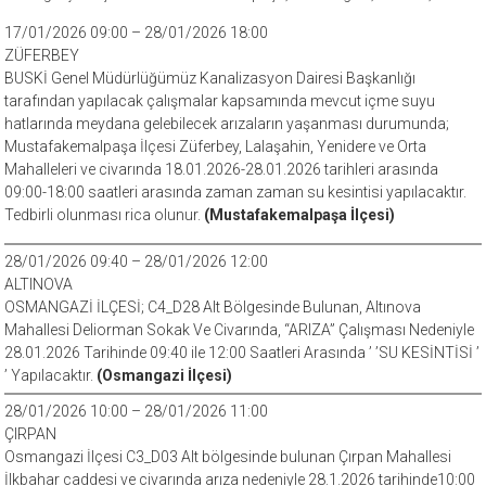
17/01/2026 09:00 – 28/01/2026 18:00
ZÜFERBEY
BUSKİ Genel Müdürlüğümüz Kanalizasyon Dairesi Başkanlığı
tarafından yapılacak çalışmalar kapsamında mevcut içme suyu
hatlarında meydana gelebilecek arızaların yaşanması durumunda;
Mustafakemalpaşa İlçesi Züferbey, Lalaşahin, Yenidere ve Orta
Mahalleleri ve civarında 18.01.2026-28.01.2026 tarihleri arasında
09:00-18:00 saatleri arasında zaman zaman su kesintisi yapılacaktır.
Tedbirli olunması rica olunur.
(Mustafakemalpaşa İlçesi)
28/01/2026 09:40 – 28/01/2026 12:00
ALTINOVA
OSMANGAZİ İLÇESİ; C4_D28 Alt Bölgesinde Bulunan, Altınova
Mahallesi Deliorman Sokak Ve Civarında, “ARIZA” Çalışması Nedeniyle
28.01.2026 Tarihinde 09:40 ile 12:00 Saatleri Arasında ’ ’SU KESİNTİSİ ’
’ Yapılacaktır.
(Osmangazi İlçesi)
28/01/2026 10:00 – 28/01/2026 11:00
ÇIRPAN
Osmangazi İlçesi C3_D03 Alt bölgesinde bulunan Çırpan Mahallesi
İlkbahar caddesi ve civarında arıza nedeniyle 28.1.2026 tarihinde10:00