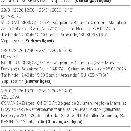
Arasında ’ ’SU KESİNTİSİ ’ ’ Yapılacaktır.
(Osmangazi İlçesi)
28/01/2026 12:00 – 28/01/2026 13:10
ÇINARÖNÜ
YILDIRIM İLÇESİ; C4_D26 Alt Bölgesinde Bulunan, Çınarönü Mahallesi
Ardıç Sokak ve Civarı, ARIZA” Çalışmaları Nedeniyle 28.01.2026
Tarihinde 12:00 ile 13:10 Saatleri Arasında, “SU KESİNTİSİ”
Yapılacaktır.
(Yıldırım İlçesi)
28/01/2026 12:40 – 28/01/2026 15:00
ÜÇEVLER
NİLÜFER İLÇESİ; C4_B51 Alt Bölgesinde Bulunan, Üçevler Mahallesi
Dervişoğlu Sokak ve Civarı ’ ’ARIZA ’ ’ Çalışması Nedeniyle 28.01.2026
Tarihinde 12:40 ile 15:00 Saatleri Arasında ’ ’SU KESİNTİSİ ’ ’
Yapılacaktır.
(Nilüfer İlçesi)
28/01/2026 13:00 – 28/01/2026 14:00
YEŞİLOVA
OSMANGAZİ ilçesi; C4_D10 Alt Bölgeside Bulunan, Yeşilova Mahallesi
Biray sokak ve Kemerçeşme mahallesi ve Civarı “ARIZA” Çalışması
Nedeniyle 28.01.2026 Tarihinde 13:00 ile 14:00 Saatleri Arasında, “SU
KESİNTİSİ” Yapılacaktır.
(Osmangazi İlçesi)