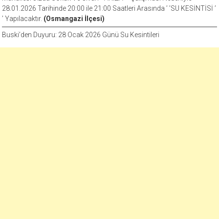
28.01.2026 Tarihinde 20:00 ile 21:00 Saatleri Arasında ’ ’SU KESİNTİSİ ’
’ Yapılacaktır.
(Osmangazi İlçesi)
Buski’den Duyuru: 28 Ocak 2026 Günü Su Kesintileri