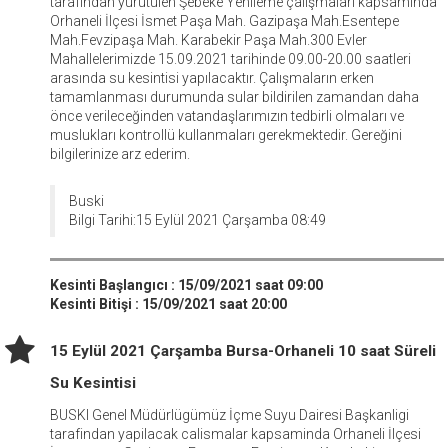
tarafından yürütülen Şebeke Yenileme çalışmaları kapsamında
Orhaneli İlçesi İsmet Paşa Mah. Gazipaşa Mah.Esentepe
Mah.Fevzipaşa Mah. Karabekir Paşa Mah.300 Evler
Mahallelerimizde 15.09.2021 tarihinde 09.00-20.00 saatleri
arasında su kesintisi yapılacaktır. Çalışmaların erken
tamamlanması durumunda sular bildirilen zamandan daha
önce verileceğinden vatandaşlarımızın tedbirli olmaları ve
muslukları kontrollü kullanmaları gerekmektedir. Gereğini
bilgilerinize arz ederim.
Buski
Bilgi Tarihi:15 Eylül 2021 Çarşamba 08:49
Kesinti Başlangıcı : 15/09/2021 saat 09:00
Kesinti Bitişi : 15/09/2021 saat 20:00
15 Eylül 2021 Çarşamba Bursa-Orhaneli 10 saat Süreli
Su Kesintisi
BUSKI Genel Müdürlügümüz İçme Suyu Dairesi Başkanligi
tarafindan yapilacak calismalar kapsaminda Orhaneli İlçesi