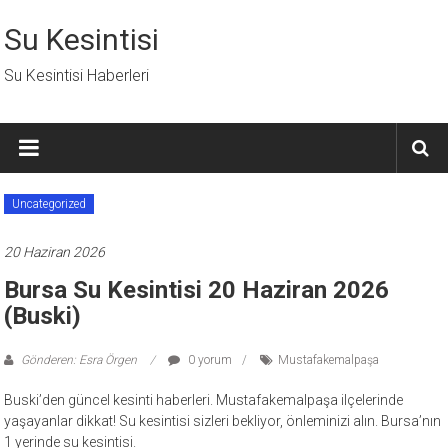
İçeriğe
geç
Su Kesintisi
Su Kesintisi Haberleri
Uncategorized
20 Haziran 2026
Bursa Su Kesintisi 20 Haziran 2026
(Buski)
Gönderen: Esra Örgen
0 yorum
Mustafakemalpaşa
Buski’den güncel kesinti haberleri. Mustafakemalpaşa ilçelerinde
yaşayanlar dikkat! Su kesintisi sizleri bekliyor, önleminizi alın. Bursa’nın
1 yerinde su kesintisi.