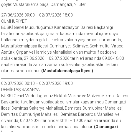
şöyle: Mustafakemalpaşa, Osmangazi, Nilüfer
27/06/2026 09:00 – 02/07/2026 18:00
CUMHURİYET
BUSKİ Genel Müdürlüğümüz Kanalizasyon Dairesi Başkanlığı
tarafından yapılacak çalışmalar kapsamında mevcut içme suyu
hatlarında meydana gelebilecek arızaların yaşanması durumunda;
Mustafakemalpaşa İlçesi, Cumhuriyet, Selimiye, Şeyhmüftü, Vıraca,
Atatürk, Çırpan ve Hamidiye Mahalleleri civarı muhtelif cadde ve
sokaklarda, 27.06.2026 – 02.07.2026 tarihleri arasında 09.00-18.00
saatleri arasında zaman zaman su kesintisi yapılacaktır. Tedbirli
olunması rica olunur.
(Mustafakemalpaşa İlçesi)
02/07/2026 00:10 – 02/07/2026 19:00
DEMİRTAŞ SAKARYA
BUSKI Genel Müdürlügümüz Elektrik Makine ve Malzeme Ikmal Dairesi
Baskanligi tarafindan yapilacak calismalar kapsaminda Osmangazi
Ilcesi Demirtas Sakarya Mahallesi, Demirtas Dumlupinar Mahallesi,
Demirtas Cumhuriyet Mahallesi, Demirtas Barbaros Mahallesi ve
civarinda, 02.07.2026 tarihinde 00:10 – 19:00 saatleri arasinda su
kesintisi yapilacaktir. Tedbirli olunmasi rica olunur.
(Osmangazi