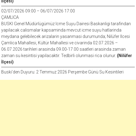
İlçesi)
02/07/2026 09:00 – 06/07/2026 17:00
ÇAMLICA
BUSKI Genel Müdürlügümüz Icme Suyu Dairesi Baskanligi tarafindan
yapilacak calismalar kapsaminda mevcut icme suyu hatlarinda
meydana gelebilecek arizalarin yasanmasi durumunda; Nilüfer Ilcesi
Çamlica Mahallesi, Kültür Mahallesi ve civarinda 02.07.2026 –
06.07.2026 tarihleri arasinda 09.00-17.00 saatleri arasinda zaman
zaman su kesintisi yapilacaktir. Tedbirli olunmasi rica olunur.
(Nilüfer
İlçesi)
Buski’den Duyuru: 2 Temmuz 2026 Perşembe Günü Su Kesintileri