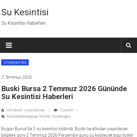
İçeriğe
geç
Su Kesintisi
Su Kesintisi Haberleri
Uncategorized
2 Temmuz 2026
Buski Bursa 2 Temmuz 2026 Gününde
Su Kesintisi Haberleri
Gönderen: Leyla Mutlak
0 yorum
Mustafakemalpaşa
,
Nilüfer
,
Osmangazi
Bugün Bursa’da 3 su kesintisi bildirildi. Buski tarafından yayınlanan
bilgilere göre 2 Temmuz 2026 Perşembe günü su kesilecek bazı ilçeler