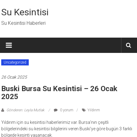
İçeriğe
geç
Su Kesintisi
Su Kesintisi Haberleri
Uncategorized
26 Ocak 2025
Buski Bursa Su Kesintisi – 26 Ocak
2025
Gönderen: Leyla Mutlak
0 yorum
Yıldırım
Yıldırım için su kesintisi haberlerimiz var. Bursa’nın çeşitli
bölgelerindeki su kesintisi bilgilerini veren Buski’ye göre bugün 3 farklı
bölgede kesinti yaşanacak.