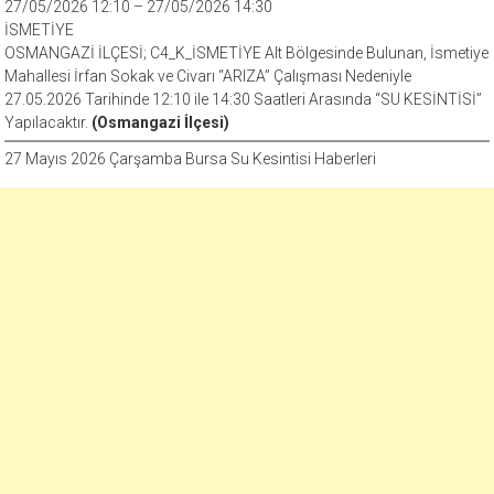
27/05/2026 12:10 – 27/05/2026 14:30
İSMETİYE
OSMANGAZİ İLÇESİ; C4_K_İSMETİYE Alt Bölgesinde Bulunan, İsmetiye
Mahallesi İrfan Sokak ve Civarı “ARIZA” Çalışması Nedeniyle
27.05.2026 Tarihinde 12:10 ile 14:30 Saatleri Arasında “SU KESİNTİSİ”
Yapılacaktır.
(Osmangazi İlçesi)
27 Mayıs 2026 Çarşamba Bursa Su Kesintisi Haberleri