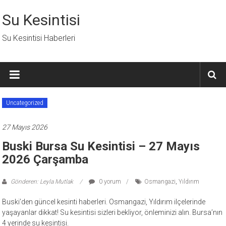
İçeriğe
geç
Su Kesintisi
Su Kesintisi Haberleri
Uncategorized
27 Mayıs 2026
Buski Bursa Su Kesintisi – 27 Mayıs
2026 Çarşamba
Gönderen: Leyla Mutlak
0 yorum
Osmangazi
,
Yıldırım
Buski’den güncel kesinti haberleri. Osmangazi, Yıldırım ilçelerinde
yaşayanlar dikkat! Su kesintisi sizleri bekliyor, önleminizi alın. Bursa’nın
4 yerinde su kesintisi.