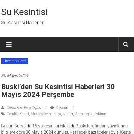
İçeriğe
geç
Su Kesintisi
Su Kesintisi Haberleri
Uncategorized
30 Mayıs 2024
Buski’den Su Kesintisi Haberleri 30
Mayıs 2024 Perşembe
Gönderen: Esra Örgen
0 yorum
Gemlik
,
Kestel
,
Mustafakemalpaşa
,
Nilüfer
,
Osmangazi
,
Yıldırım
Bugün Bursa’da 15 su kesintisi bildirildi. Buski tarafından yayınlanan
bilgilere göre 30 Mayıs 2024 günü su kesilecek bazı ilçeler şöyle: Kestel,