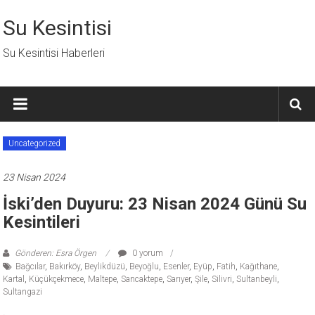
İçeriğe
geç
Su Kesintisi
Su Kesintisi Haberleri
Uncategorized
23 Nisan 2024
İski’den Duyuru: 23 Nisan 2024 Günü Su
Kesintileri
Gönderen: Esra Örgen
0 yorum
Bağcılar
,
Bakırköy
,
Beylikdüzü
,
Beyoğlu
,
Esenler
,
Eyüp
,
Fatih
,
Kağıthane
,
Kartal
,
Küçükçekmece
,
Maltepe
,
Sancaktepe
,
Sarıyer
,
Şile
,
Silivri
,
Sultanbeyli
,
Sultangazi