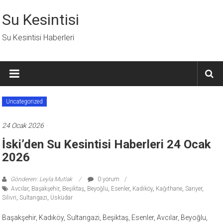
İçeriğe
geç
Su Kesintisi
Su Kesintisi Haberleri
Uncategorized
24 Ocak 2026
İski’den Su Kesintisi Haberleri 24 Ocak
2026
Gönderen: Leyla Mutlak
0 yorum
Avcılar
,
Başakşehir
,
Beşiktaş
,
Beyoğlu
,
Esenler
,
Kadıköy
,
Kağıthane
,
Sarıyer
,
Silivri
,
Sultangazi
,
Üsküdar
Başakşehir, Kadıköy, Sultangazi, Beşiktaş, Esenler, Avcılar, Beyoğlu,