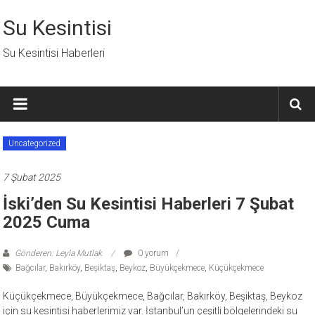
İçeriğe
geç
Su Kesintisi
Su Kesintisi Haberleri
Uncategorized
7 Şubat 2025
İski’den Su Kesintisi Haberleri 7 Şubat
2025 Cuma
Gönderen: Leyla Mutlak
0 yorum
Bağcılar
,
Bakırköy
,
Beşiktaş
,
Beykoz
,
Büyükçekmece
,
Küçükçekmece
Küçükçekmece, Büyükçekmece, Bağcılar, Bakırköy, Beşiktaş, Beykoz
için su kesintisi haberlerimiz var. İstanbul’un çeşitli bölgelerindeki su