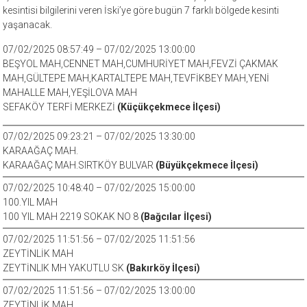
kesintisi bilgilerini veren İski’ye göre bugün 7 farklı bölgede kesinti
yaşanacak.
07/02/2025 08:57:49 – 07/02/2025 13:00:00
BEŞYOL MAH,CENNET MAH,CUMHURİYET MAH,FEVZİ ÇAKMAK
MAH,GÜLTEPE MAH,KARTALTEPE MAH,TEVFİKBEY MAH,YENİ
MAHALLE MAH,YEŞİLOVA MAH
SEFAKÖY TERFİ MERKEZİ
(Küçükçekmece İlçesi)
07/02/2025 09:23:21 – 07/02/2025 13:30:00
KARAAĞAÇ MAH.
KARAAĞAÇ MAH.SIRTKÖY BULVAR
(Büyükçekmece İlçesi)
07/02/2025 10:48:40 – 07/02/2025 15:00:00
100.YIL MAH
100 YIL MAH 2219 SOKAK NO 8
(Bağcılar İlçesi)
07/02/2025 11:51:56 – 07/02/2025 11:51:56
ZEYTİNLİK MAH
ZEYTİNLIK MH YAKUTLU SK
(Bakırköy İlçesi)
07/02/2025 11:51:56 – 07/02/2025 13:00:00
ZEYTİNLİK MAH