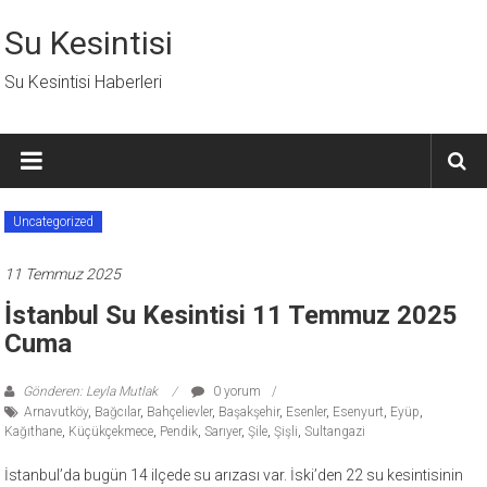
İçeriğe
geç
Su Kesintisi
Su Kesintisi Haberleri
Uncategorized
11 Temmuz 2025
İstanbul Su Kesintisi 11 Temmuz 2025
Cuma
Gönderen: Leyla Mutlak
0 yorum
Arnavutköy
,
Bağcılar
,
Bahçelievler
,
Başakşehir
,
Esenler
,
Esenyurt
,
Eyüp
,
Kağıthane
,
Küçükçekmece
,
Pendik
,
Sarıyer
,
Şile
,
Şişli
,
Sultangazi
İstanbul’da bugün 14 ilçede su arızası var. İski’den 22 su kesintisinin