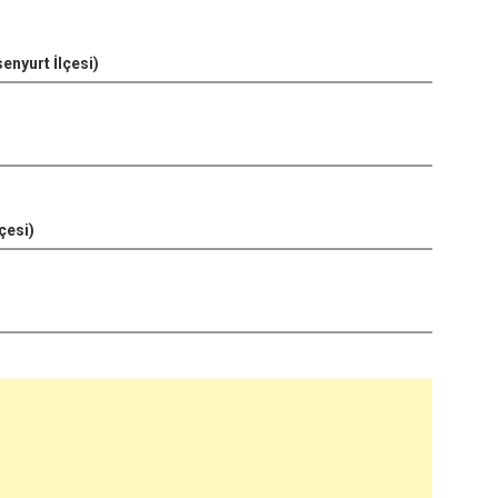
senyurt İlçesi)
çesi)