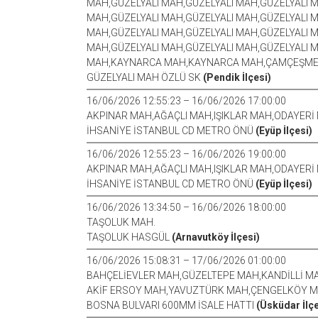
MAH,GÜZELYALI MAH,GÜZELYALI MAH,GÜZELYALI M
MAH,GÜZELYALI MAH,GÜZELYALI MAH,GÜZELYALI M
MAH,GÜZELYALI MAH,GÜZELYALI MAH,GÜZELYALI M
MAH,GÜZELYALI MAH,GÜZELYALI MAH,GÜZELYALI 
MAH,KAYNARCA MAH,KAYNARCA MAH,ÇAMÇEŞM
GÜZELYALI MAH ÖZLÜ SK
(Pendik İlçesi)
16/06/2026 12:55:23 – 16/06/2026 17:00:00
AKPINAR MAH,AĞAÇLI MAH,IŞIKLAR MAH,ODAYERİ
İHSANİYE İSTANBUL CD METRO ÖNÜ
(Eyüp İlçesi)
16/06/2026 12:55:23 – 16/06/2026 19:00:00
AKPINAR MAH,AĞAÇLI MAH,IŞIKLAR MAH,ODAYERİ
İHSANİYE İSTANBUL CD METRO ÖNÜ
(Eyüp İlçesi)
16/06/2026 13:34:50 – 16/06/2026 18:00:00
TAŞOLUK MAH.
TAŞOLUK HASGÜL
(Arnavutköy İlçesi)
16/06/2026 15:08:31 – 17/06/2026 01:00:00
BAHÇELİEVLER MAH,GÜZELTEPE MAH,KANDİLLİ M
AKİF ERSOY MAH,YAVUZTÜRK MAH,ÇENGELKÖY 
BOSNA BULVARI 600MM İSALE HATTI
(Üsküdar İlçe