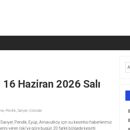
i 16 Haziran 2026 Salı
ane
,
Pendik
,
Sarıyer
,
Üsküdar
arıyer, Pendik, Eyüp, Arnavutköy için su kesintisi haberlerimiz
ilerini veren İski’ye göre bugün 20 farklı bölgede kesinti