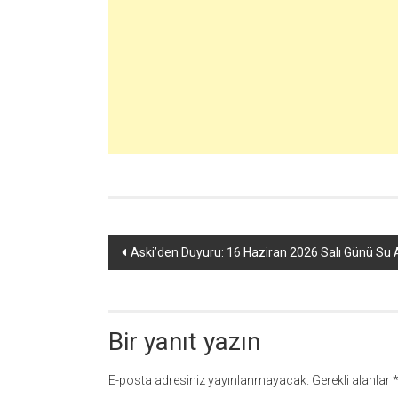
Yazı
Aski’den Duyuru: 16 Haziran 2026 Salı Günü Su A
dolaşımı
Bir yanıt yazın
E-posta adresiniz yayınlanmayacak.
Gerekli alanlar