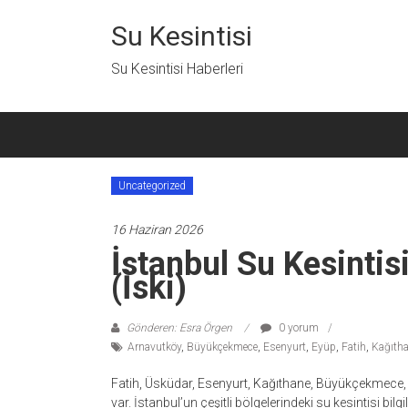
İçeriğe
geç
Su Kesintisi
Su Kesintisi Haberleri
Uncategorized
16 Haziran 2026
İstanbul Su Kesintis
(İski)
Gönderen: Esra Örgen
0 yorum
Arnavutköy
,
Büyükçekmece
,
Esenyurt
,
Eyüp
,
Fatih
,
Kağıth
Fatih, Üsküdar, Esenyurt, Kağıthane, Büyükçekmece, S
var. İstanbul’un çeşitli bölgelerindeki su kesintisi bilg