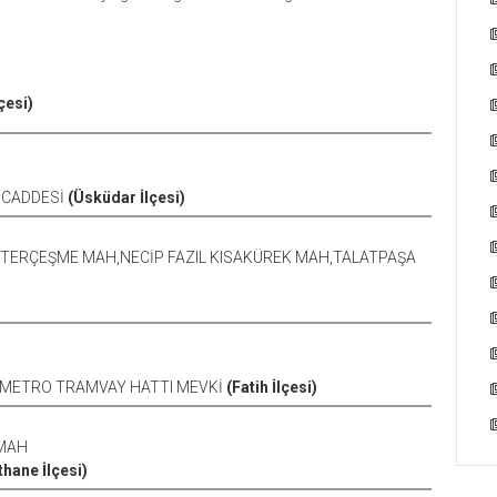
lçesi)
 CADDESİ
(Üsküdar İlçesi)
TERÇEŞME MAH,NECİP FAZIL KISAKÜREK MAH,TALATPAŞA
 METRO TRAMVAY HATTI MEVKİ
(Fatih İlçesi)
MAH
thane İlçesi)