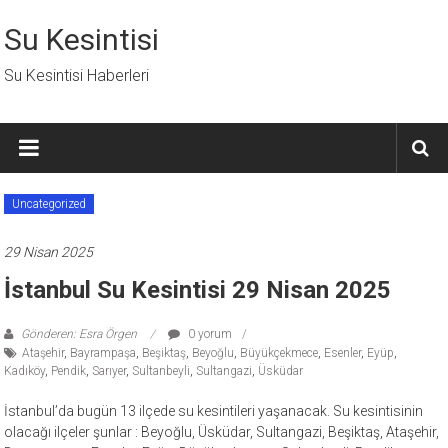
İçeriğe
geç
Su Kesintisi
Su Kesintisi Haberleri
Uncategorized
29 Nisan 2025
İstanbul Su Kesintisi 29 Nisan 2025
Gönderen: Esra Örgen
0 yorum
Ataşehir
,
Bayrampaşa
,
Beşiktaş
,
Beyoğlu
,
Büyükçekmece
,
Esenler
,
Eyüp
,
Kadıköy
,
Pendik
,
Sarıyer
,
Sultanbeyli
,
Sultangazi
,
Üsküdar
İstanbul’da bugün 13 ilçede su kesintileri yaşanacak. Su kesintisinin
olacağı ilçeler şunlar : Beyoğlu, Üsküdar, Sultangazi, Beşiktaş, Ataşehir,