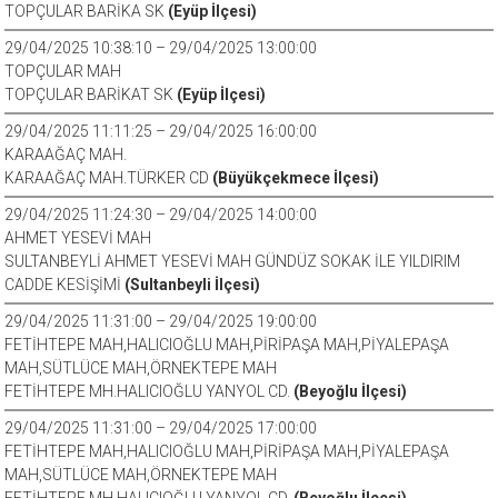
TOPÇULAR BARİKA SK
(Eyüp İlçesi)
29/04/2025 10:38:10 – 29/04/2025 13:00:00
TOPÇULAR MAH
TOPÇULAR BARİKAT SK
(Eyüp İlçesi)
29/04/2025 11:11:25 – 29/04/2025 16:00:00
KARAAĞAÇ MAH.
KARAAĞAÇ MAH.TÜRKER CD
(Büyükçekmece İlçesi)
29/04/2025 11:24:30 – 29/04/2025 14:00:00
AHMET YESEVİ MAH
SULTANBEYLİ AHMET YESEVİ MAH GÜNDÜZ SOKAK İLE YILDIRIM
CADDE KESİŞİMİ
(Sultanbeyli İlçesi)
29/04/2025 11:31:00 – 29/04/2025 19:00:00
FETİHTEPE MAH,HALICIOĞLU MAH,PİRİPAŞA MAH,PİYALEPAŞA
MAH,SÜTLÜCE MAH,ÖRNEKTEPE MAH
FETİHTEPE MH.HALICIOĞLU YANYOL CD.
(Beyoğlu İlçesi)
29/04/2025 11:31:00 – 29/04/2025 17:00:00
FETİHTEPE MAH,HALICIOĞLU MAH,PİRİPAŞA MAH,PİYALEPAŞA
MAH,SÜTLÜCE MAH,ÖRNEKTEPE MAH