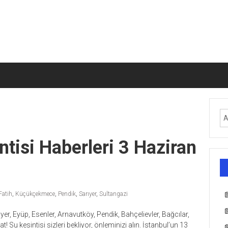
ntisi Haberleri 3 Haziran
Fatih
,
Küçükçekmece
,
Pendik
,
Sarıyer
,
Sultangazi
er, Eyüp, Esenler, Arnavutköy, Pendik, Bahçelievler, Bağcılar,
t! Su kesintisi sizleri bekliyor, önleminizi alın. İstanbul’un 13