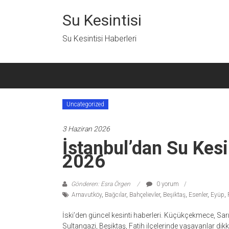
İçeriğe
geç
Su Kesintisi
Su Kesintisi Haberleri
Uncategorized
3 Haziran 2026
İstanbul’dan Su Kesi
2026
Gönderen: Esra Örgen
0 yorum
Arnavutköy
,
Bağcılar
,
Bahçelievler
,
Beşiktaş
,
Esenler
,
Eyüp
,
İski’den güncel kesinti haberleri. Küçükçekmece, Sarıy
Sultangazi, Beşiktaş, Fatih ilçelerinde yaşayanlar dikka