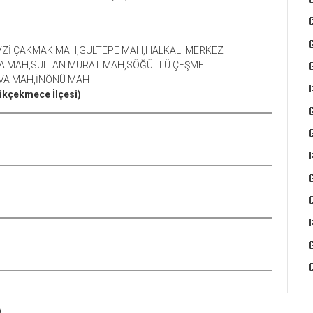
Zİ ÇAKMAK MAH,GÜLTEPE MAH,HALKALI MERKEZ
A MAH,SULTAN MURAT MAH,SÖĞÜTLÜ ÇEŞME
OVA MAH,İNÖNÜ MAH
ükçekmece İlçesi)
)