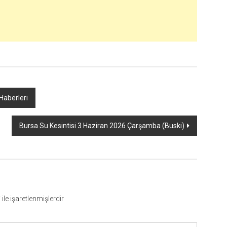
Haberleri
Bursa Su Kesintisi 3 Haziran 2026 Çarşamba (Buski)
*
ile işaretlenmişlerdir