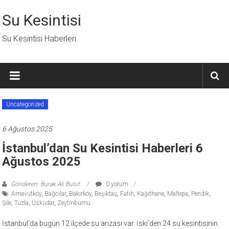
İçeriğe
geç
Su Kesintisi
Su Kesintisi Haberleri
Uncategorized
6 Ağustos 2025
İstanbul’dan Su Kesintisi Haberleri 6
Ağustos 2025
Gönderen: Burak Ali Bulut
0 yorum
Arnavutköy
,
Bağcılar
,
Bakırköy
,
Beşiktaş
,
Fatih
,
Kağıthane
,
Maltepe
,
Pendik
,
Şile
,
Tuzla
,
Üsküdar
,
Zeytinburnu
İstanbul’da bugün 12 ilçede su arızası var. İski’den 24 su kesintisinin