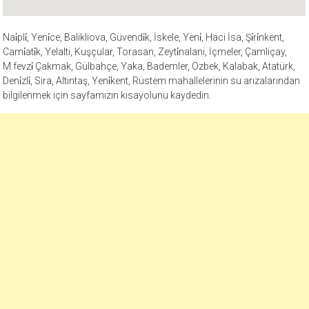
Nai̇pli̇, Yeni̇ce, Balikliova, Güvendi̇k, İskele, Yeni̇, Haci İsa, Şi̇ri̇nkent,
Cami̇ati̇k, Yelalti, Kuşçular, Torasan, Zeyti̇nalani, İçmeler, Çamliçay,
M.fevzi̇ Çakmak, Gülbahçe, Yaka, Bademler, Özbek, Kalabak, Atatürk,
Deni̇zli̇, Sira, Altintaş, Yeni̇kent, Rüstem mahallelerinin su arızalarından
bilgilenmek için sayfamızın kısayolunu kaydedin.