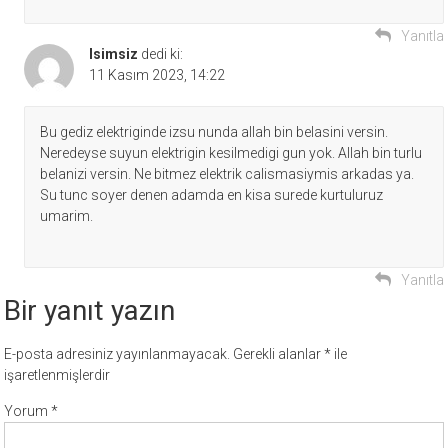
Yanıtla
Isimsiz
dedi ki:
11 Kasım 2023, 14:22
Bu gediz elektriginde izsu nunda allah bin belasini versin.
Neredeyse suyun elektrigin kesilmedigi gun yok. Allah bin turlu
belanizi versin. Ne bitmez elektrik calismasiymis arkadas ya.
Su tunc soyer denen adamda en kisa surede kurtuluruz
umarim.
Yanıtla
Bir yanıt yazın
E-posta adresiniz yayınlanmayacak.
Gerekli alanlar
*
ile
işaretlenmişlerdir
Yorum
*