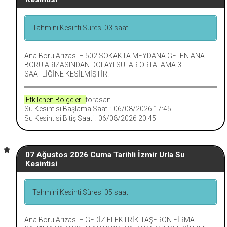
Tahmini Kesinti Süresi 03 saat
Ana Boru Arızası – 502 SOKAKTA MEYDANA GELEN ANA
BORU ARIZASINDAN DOLAYI SULAR ORTALAMA 3
SAATLİĞİNE KESİLMİŞTİR.
Etkilenen Bölgeler:
torasan
Su Kesintisi Başlama Saati : 06/08/2026 17:45
Su Kesintisi Bitiş Saati : 06/08/2026 20:45
07 Ağustos 2026 Cuma Tarihli İzmir Urla Su
Kesintisi
Tahmini Kesinti Süresi 05 saat
Ana Boru Arızası – GEDİZ ELEKTRİK TAŞERON FİRMA