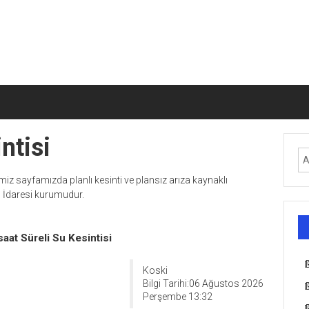
ntisi
imiz sayfamızda planlı kesinti ve plansız arıza kaynaklı
n İdaresi kurumudur.
aat Süreli Su Kesintisi
Koski
Bilgi Tarihi:06 Ağustos 2026
Perşembe 13:32