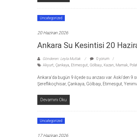
Uncategorized
20 Haziran 2026
Ankara Su Kesintisi 20 Hazi
Gönderen: Leyla Mutlak
0 yorum
Akyurt
,
Çankaya
,
Etimesgut
,
Gölbaşı
,
Kazan
,
Mamak
,
Polat
Ankara’da bugün 9 ilçede su arızası var. Aski’den 9 su 
Şereflikoçhisar, Çankaya, Gölbaşı, Etimesgut, Yenim
Devamını Oku
Uncategorized
17 Haziran 2026