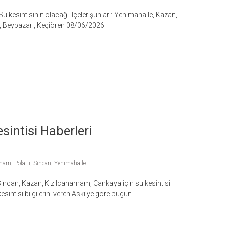
u kesintisinin olacağı ilçeler şunlar : Yenimahalle, Kazan,
ı, Beypazarı, Keçiören 08/06/2026
intisi Haberleri
amam
,
Polatlı
,
Sincan
,
Yenimahalle
Sincan, Kazan, Kızılcahamam, Çankaya için su kesintisi
kesintisi bilgilerini veren Aski’ye göre bugün