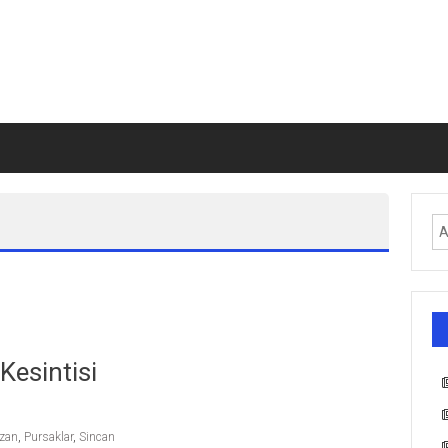
Kesintisi
zan
,
Pursaklar
,
Sincan