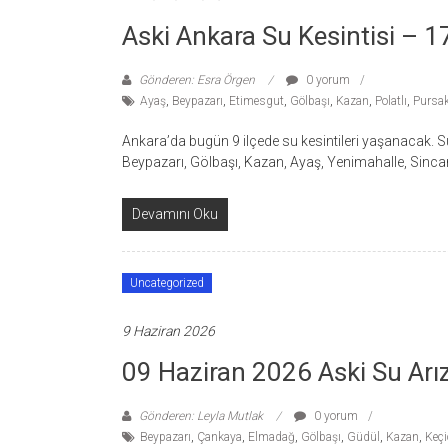
Aski Ankara Su Kesintisi –
Gönderen: Esra Örgen
0 yorum
Ayaş
,
Beypazarı
,
Etimesgut
,
Gölbaşı
,
Kazan
,
Polatlı
,
Pursak
Ankara’da bugün 9 ilçede su kesintileri yaşanacak. Su 
Beypazarı, Gölbaşı, Kazan, Ayaş, Yenimahalle, Sinca
Devamını Oku
Uncategorized
9 Haziran 2026
09 Haziran 2026 Aski Su Arız
Gönderen: Leyla Mutlak
0 yorum
Beypazarı
,
Çankaya
,
Elmadağ
,
Gölbaşı
,
Güdül
,
Kazan
,
Keçi