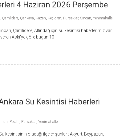
erleri 4 Haziran 2026 Perşembe
ğ
,
Çamlıdere
,
Çankaya
,
Kazan
,
Keçiören
,
Pursaklar
,
Sincan
,
Yenimahalle
can, Çamlıdere, Altındağ için su kesintisi haberlerimiz var.
ini veren Aski’ye göre bugün 10
kara Su Kesintisi Haberleri
lıhan
,
Polatlı
,
Pursaklar
,
Yenimahalle
 kesintisinin olacağı ilçeler şunlar : Akyurt, Beypazarı,