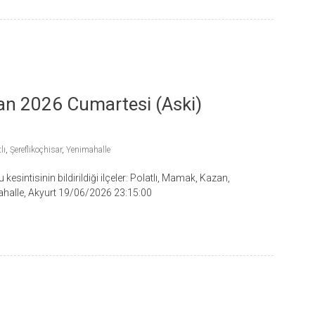
ran 2026 Cumartesi (Aski)
lı
,
Şereflikoçhisar
,
Yenimahalle
kesintisinin bildirildiği ilçeler: Polatlı, Mamak, Kazan,
ahalle, Akyurt 19/06/2026 23:15:00