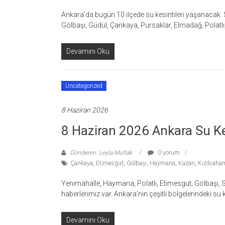
Ankara’da bugün 10 ilçede su kesintileri yaşanacak. S
Gölbaşı, Güdül, Çankaya, Pursaklar, Elmadağ, Polatl
Devamını Oku
Uncategorized
8 Haziran 2026
8 Haziran 2026 Ankara Su Kes
Gönderen: Leyla Mutlak
0 yorum
Çankaya
,
Etimesgut
,
Gölbaşı
,
Haymana
,
Kazan
,
Kızılcah
Yenimahalle, Haymana, Polatlı, Etimesgut, Gölbaşı, 
haberlerimiz var. Ankara’nın çeşitli bölgelerindeki su 
Devamını Oku