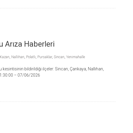
 Arıza Haberleri
Kazan
,
Nallıhan
,
Polatlı
,
Pursaklar
,
Sincan
,
Yenimahalle
kesintisinin bildirildiği ilçeler: Sincan, Çankaya, Nallıhan,
21:30:00 – 07/06/2026