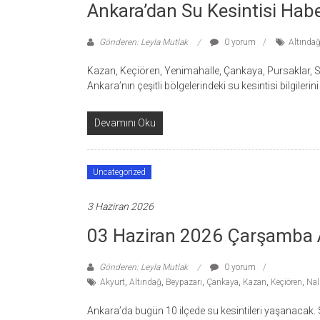
Ankara’dan Su Kesintisi Hab
Gönderen: Leyla Mutlak
0 yorum
Altında
Kazan, Keçiören, Yenimahalle, Çankaya, Pursaklar, Sin
Ankara’nın çeşitli bölgelerindeki su kesintisi bilgiler
Devamını Oku
Uncategorized
3 Haziran 2026
03 Haziran 2026 Çarşamba An
Gönderen: Leyla Mutlak
0 yorum
Akyurt
,
Altındağ
,
Beypazarı
,
Çankaya
,
Kazan
,
Keçiören
,
Nal
Ankara’da bugün 10 ilçede su kesintileri yaşanacak. Su