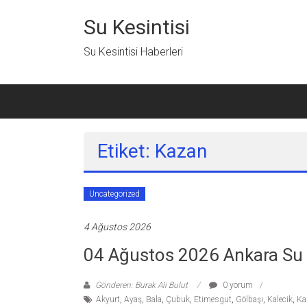
İçeriğe
geç
Su Kesintisi
Su Kesintisi Haberleri
Etiket: Kazan
Uncategorized
4 Ağustos 2026
04 Ağustos 2026 Ankara Su 
Gönderen: Burak Ali Bulut
0 yorum
Akyurt
,
Ayaş
,
Bala
,
Çubuk
,
Etimesgut
,
Gölbaşı
,
Kalecik
,
Ka