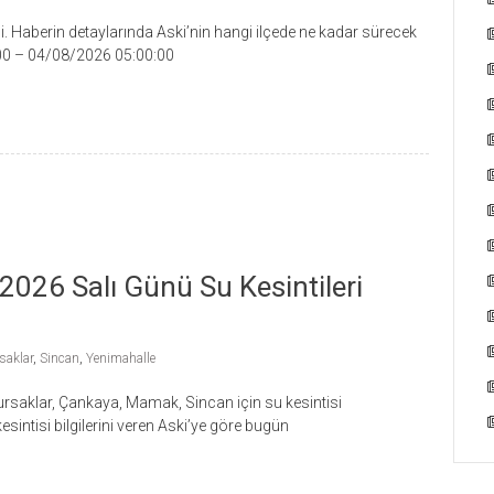
di. Haberin detaylarında Aski’nin hangi ilçede ne kadar sürecek
0:00 – 04/08/2026 05:00:00
2026 Salı Günü Su Kesintileri
saklar
,
Sincan
,
Yenimahalle
ursaklar, Çankaya, Mamak, Sincan için su kesintisi
kesintisi bilgilerini veren Aski’ye göre bugün