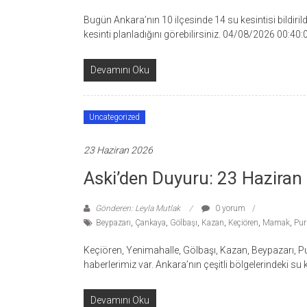
Bugün Ankara’nın 10 ilçesinde 14 su kesintisi bildiril
kesinti planladığını görebilirsiniz. 04/08/2026 00:4
Devamını Oku
Uncategorized
23 Haziran 2026
Aski’den Duyuru: 23 Haziran 
Gönderen: Leyla Mutlak
0 yorum
Beypazarı
,
Çankaya
,
Gölbaşı
,
Kazan
,
Keçiören
,
Mamak
,
Pur
Keçiören, Yenimahalle, Gölbaşı, Kazan, Beypazarı, P
haberlerimiz var. Ankara’nın çeşitli bölgelerindeki su 
Devamını Oku