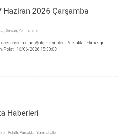
 17 Haziran 2026 Çarşamba
lar
,
Sincan
,
Yenimahalle
kesintisinin olacağı ilçeler şunlar : Pursaklar, Etimesgut,
n, Polatlı 16/06/2026 15:30:00
a Haberleri
ören
,
Polatlı
,
Pursaklar
,
Yenimahalle