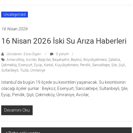
Uncategorized
16 Nisan 2026
16 Nisan 2026 İski Su Arıza Haberleri
Gönderen: Esra Örgen
0 yorum
Arnavutköy
,
Avcılar
,
Bağcılar
,
Başakşehir
,
Beykoz
,
Büyükçekmece
,
Çatalca
,
Çekmeköy
,
Esenyurt
,
Eyüp
,
Kartal
,
Küçükçekmece
,
Pendik
,
Sancaktepe
,
Şile
,
Şişli
,
Sultanbeyli
,
Tuzla
,
Ümraniye
İstanbul’da bugün 19 ilçede su kesintileri yaşanacak. Su kesintisinin
olacağı ilçeler şunlar : Beykoz, Esenyurt, Sancaktepe, Sultanbeyli, Şile,
Eyüp, Pendik, Şişli, Çekmeköy, Ümraniye, Avcılar,
Devamını Oku
Yazı