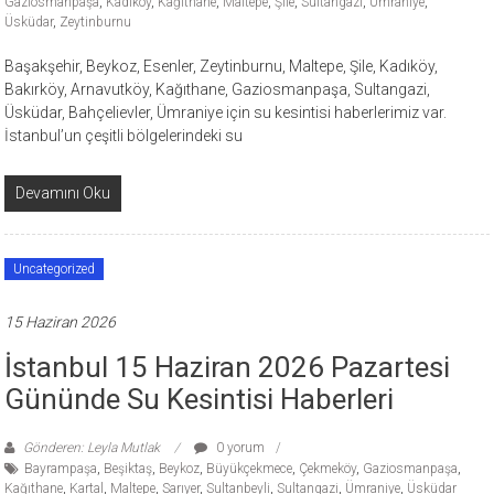
Gaziosmanpaşa
,
Kadıköy
,
Kağıthane
,
Maltepe
,
Şile
,
Sultangazi
,
Ümraniye
,
Üsküdar
,
Zeytinburnu
Başakşehir, Beykoz, Esenler, Zeytinburnu, Maltepe, Şile, Kadıköy,
Bakırköy, Arnavutköy, Kağıthane, Gaziosmanpaşa, Sultangazi,
Üsküdar, Bahçelievler, Ümraniye için su kesintisi haberlerimiz var.
İstanbul’un çeşitli bölgelerindeki su
Devamını Oku
Uncategorized
15 Haziran 2026
İstanbul 15 Haziran 2026 Pazartesi
Gününde Su Kesintisi Haberleri
Gönderen: Leyla Mutlak
0 yorum
Bayrampaşa
,
Beşiktaş
,
Beykoz
,
Büyükçekmece
,
Çekmeköy
,
Gaziosmanpaşa
,
Kağıthane
,
Kartal
,
Maltepe
,
Sarıyer
,
Sultanbeyli
,
Sultangazi
,
Ümraniye
,
Üsküdar