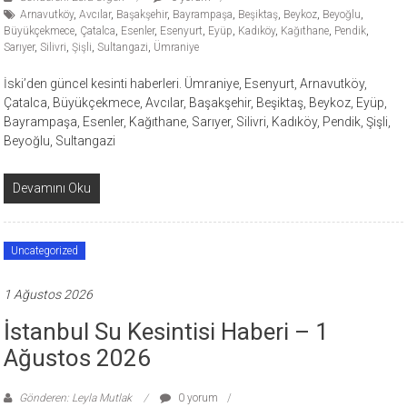
Arnavutköy
,
Avcılar
,
Başakşehir
,
Bayrampaşa
,
Beşiktaş
,
Beykoz
,
Beyoğlu
,
Büyükçekmece
,
Çatalca
,
Esenler
,
Esenyurt
,
Eyüp
,
Kadıköy
,
Kağıthane
,
Pendik
,
Sarıyer
,
Silivri
,
Şişli
,
Sultangazi
,
Ümraniye
İski’den güncel kesinti haberleri. Ümraniye, Esenyurt, Arnavutköy,
Çatalca, Büyükçekmece, Avcılar, Başakşehir, Beşiktaş, Beykoz, Eyüp,
Bayrampaşa, Esenler, Kağıthane, Sarıyer, Silivri, Kadıköy, Pendik, Şişli,
Beyoğlu, Sultangazi
Devamını Oku
Uncategorized
1 Ağustos 2026
İstanbul Su Kesintisi Haberi – 1
Ağustos 2026
Gönderen: Leyla Mutlak
0 yorum