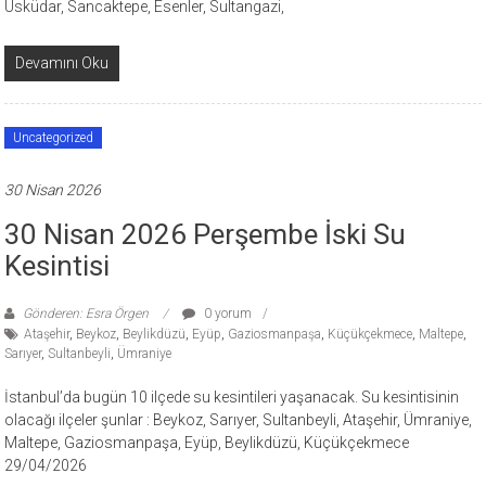
Üsküdar, Sancaktepe, Esenler, Sultangazi,
Devamını Oku
Uncategorized
30 Nisan 2026
30 Nisan 2026 Perşembe İski Su
Kesintisi
Gönderen: Esra Örgen
0 yorum
Ataşehir
,
Beykoz
,
Beylikdüzü
,
Eyüp
,
Gaziosmanpaşa
,
Küçükçekmece
,
Maltepe
,
Sarıyer
,
Sultanbeyli
,
Ümraniye
İstanbul’da bugün 10 ilçede su kesintileri yaşanacak. Su kesintisinin
olacağı ilçeler şunlar : Beykoz, Sarıyer, Sultanbeyli, Ataşehir, Ümraniye,
Maltepe, Gaziosmanpaşa, Eyüp, Beylikdüzü, Küçükçekmece
29/04/2026