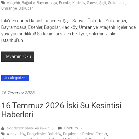
Ataşehir
,
Bağcılar
,
Bayrampaşa
,
Esenler
,
Kadıköy
,
Sarıyer
,
Şişli
,
Sultangazi
,
Ümraniye
,
Üsküdar
İski’den güncel kesinti haberleri. Şişli, Sarıyer, Üsküdar, Sultangazi,
Bayrampaşa, Esenler, Bağcılar, Kadıköy, Ümraniye, Ataşehir ilçelerinde
yaşayanlar dikkat! Su kesintisi sizleri bekliyor, önleminizi alın.
İstanbul’un
Devamını Oku
Uncategorized
16 Temmuz 2026
16 Temmuz 2026 İski Su Kesintisi
Haberleri
Gönderen: Burak Ali Bulut
0 yorum
Arnavutköy
,
Bahçelievler
,
Bakırköy
,
Başakşehir
,
Beykoz
,
Esenler
,