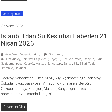
Uncategorized
21 Nisan 2026
İstanbul’dan Su Kesintisi Haberleri 21
Nisan 2026
Gönderen: Leyla Mutlak
0 yorum
Arnavutköy
,
Bakırköy
,
Başakşehir
,
Beyoğlu
,
Büyükçekmece
,
Esenyurt
,
Eyüp
,
Gaziosmanpaşa
,
Kadıköy
,
Maltepe
,
Sancaktepe
,
Sarıyer
,
Şile
,
Silivri
,
Tuzla
,
Ümraniye
,
Üsküdar
Kadıköy, Sancaktepe, Tuzla, Silivri, Büyükçekmece, Şile, Bakırköy,
Üsküdar, Eyüp, Başakşehir, Arnavutköy, Ümraniye, Beyoğlu,
Gaziosmanpaşa, Esenyurt, Maltepe, Sarıyer için su kesintisi
haberlerimiz var. İstanbul’un çeşitli
Devamını Oku