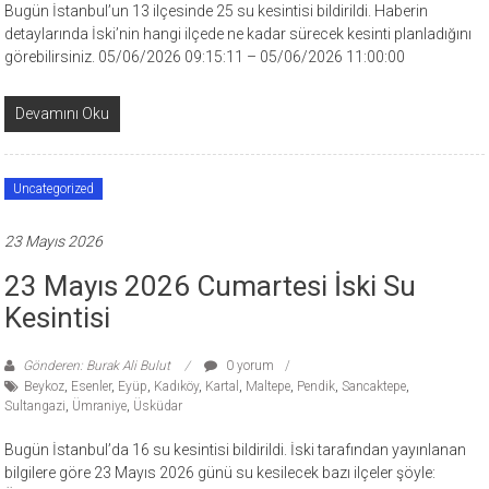
Bugün İstanbul’un 13 ilçesinde 25 su kesintisi bildirildi. Haberin
detaylarında İski’nin hangi ilçede ne kadar sürecek kesinti planladığını
görebilirsiniz. 05/06/2026 09:15:11 – 05/06/2026 11:00:00
Devamını Oku
Uncategorized
23 Mayıs 2026
23 Mayıs 2026 Cumartesi İski Su
Kesintisi
Gönderen: Burak Ali Bulut
0 yorum
Beykoz
,
Esenler
,
Eyüp
,
Kadıköy
,
Kartal
,
Maltepe
,
Pendik
,
Sancaktepe
,
Sultangazi
,
Ümraniye
,
Üsküdar
Bugün İstanbul’da 16 su kesintisi bildirildi. İski tarafından yayınlanan
bilgilere göre 23 Mayıs 2026 günü su kesilecek bazı ilçeler şöyle: