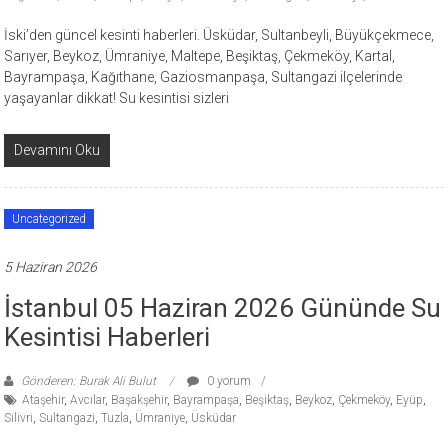
İski’den güncel kesinti haberleri. Üsküdar, Sultanbeyli, Büyükçekmece,
Sarıyer, Beykoz, Ümraniye, Maltepe, Beşiktaş, Çekmeköy, Kartal,
Bayrampaşa, Kağıthane, Gaziosmanpaşa, Sultangazi ilçelerinde
yaşayanlar dikkat! Su kesintisi sizleri
Devamını Oku
Uncategorized
5 Haziran 2026
İstanbul 05 Haziran 2026 Gününde Su
Kesintisi Haberleri
Gönderen: Burak Ali Bulut
0 yorum
Ataşehir
,
Avcılar
,
Başakşehir
,
Bayrampaşa
,
Beşiktaş
,
Beykoz
,
Çekmeköy
,
Eyüp
,
Silivri
,
Sultangazi
,
Tuzla
,
Ümraniye
,
Üsküdar