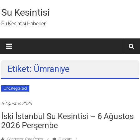
İçeriğe
geç
Su Kesintisi
Su Kesintisi Haberleri
Etiket: Ümraniye
Uncategorized
6 Ağustos 2026
İski İstanbul Su Kesintisi – 6 Ağustos
2026 Perşembe
Gönderen: Esra Örgen
0 yorum