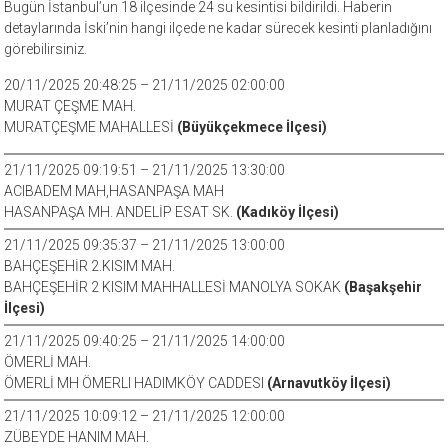
Bugün İstanbul’un 18 ilçesinde 24 su kesintisi bildirildi. Haberin
detaylarında İski’nin hangi ilçede ne kadar sürecek kesinti planladığını
görebilirsiniz.
20/11/2025 20:48:25 – 21/11/2025 02:00:00
MURAT ÇEŞME MAH.
MURATÇEŞME MAHALLESİ
(Büyükçekmece İlçesi)
21/11/2025 09:19:51 – 21/11/2025 13:30:00
ACIBADEM MAH,HASANPAŞA MAH
HASANPAŞA MH. ANDELİP ESAT SK.
(Kadıköy İlçesi)
21/11/2025 09:35:37 – 21/11/2025 13:00:00
BAHÇEŞEHİR 2.KISIM MAH.
BAHÇEŞEHİR 2 KISIM MAHHALLESİ MANOLYA SOKAK
(Başakşehir
İlçesi)
21/11/2025 09:40:25 – 21/11/2025 14:00:00
ÖMERLİ MAH.
ÖMERLİ MH ÖMERLI HADIMKÖY CADDESI
(Arnavutköy İlçesi)
21/11/2025 10:09:12 – 21/11/2025 12:00:00
ZÜBEYDE HANIM MAH.