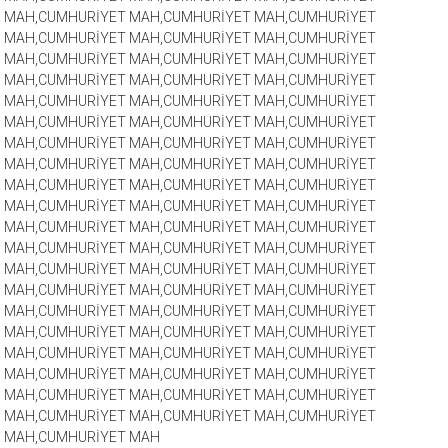
MAH,CUMHURİYET MAH,CUMHURİYET MAH,CUMHURİYET
MAH,CUMHURİYET MAH,CUMHURİYET MAH,CUMHURİYET
MAH,CUMHURİYET MAH,CUMHURİYET MAH,CUMHURİYET
MAH,CUMHURİYET MAH,CUMHURİYET MAH,CUMHURİYET
MAH,CUMHURİYET MAH,CUMHURİYET MAH,CUMHURİYET
MAH,CUMHURİYET MAH,CUMHURİYET MAH,CUMHURİYET
MAH,CUMHURİYET MAH,CUMHURİYET MAH,CUMHURİYET
MAH,CUMHURİYET MAH,CUMHURİYET MAH,CUMHURİYET
MAH,CUMHURİYET MAH,CUMHURİYET MAH,CUMHURİYET
MAH,CUMHURİYET MAH,CUMHURİYET MAH,CUMHURİYET
MAH,CUMHURİYET MAH,CUMHURİYET MAH,CUMHURİYET
MAH,CUMHURİYET MAH,CUMHURİYET MAH,CUMHURİYET
MAH,CUMHURİYET MAH,CUMHURİYET MAH,CUMHURİYET
MAH,CUMHURİYET MAH,CUMHURİYET MAH,CUMHURİYET
MAH,CUMHURİYET MAH,CUMHURİYET MAH,CUMHURİYET
MAH,CUMHURİYET MAH,CUMHURİYET MAH,CUMHURİYET
MAH,CUMHURİYET MAH,CUMHURİYET MAH,CUMHURİYET
MAH,CUMHURİYET MAH,CUMHURİYET MAH,CUMHURİYET
MAH,CUMHURİYET MAH,CUMHURİYET MAH,CUMHURİYET
MAH,CUMHURİYET MAH,CUMHURİYET MAH,CUMHURİYET
MAH,CUMHURİYET MAH