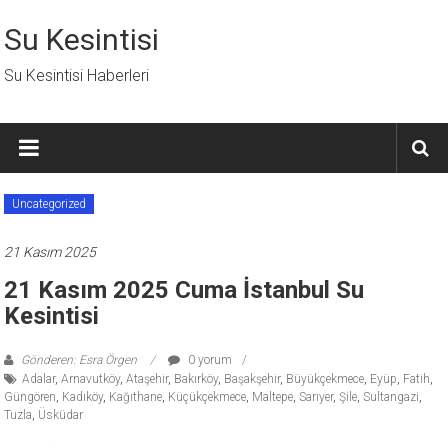
İçeriğe
geç
Su Kesintisi
Su Kesintisi Haberleri
Uncategorized
21 Kasım 2025
21 Kasım 2025 Cuma İstanbul Su
Kesintisi
Gönderen: Esra Örgen
0 yorum
Adalar
,
Arnavutköy
,
Ataşehir
,
Bakırköy
,
Başakşehir
,
Büyükçekmece
,
Eyüp
,
Fatih
,
Güngören
,
Kadıköy
,
Kağıthane
,
Küçükçekmece
,
Maltepe
,
Sarıyer
,
Şile
,
Sultangazi
,
Tuzla
,
Üsküdar