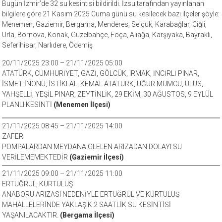
Bugün İzmir’de 32 su kesintisi bildirildi. İzsu tarafından yayınlanan
bilgilere göre 21 Kasım 2025 Cuma günü su kesilecek bazı ilçeler şöyle:
Menemen, Gaziemir, Bergama, Menderes, Selçuk, Karabağlar, Çiğli,
Urla, Bornova, Konak, Güzelbahçe, Foça, Aliağa, Karşıyaka, Bayraklı,
Seferihisar, Narlıdere, Ödemiş
20/11/2025 23:00 – 21/11/2025 05:00
ATATÜRK, CUMHURİYET, GAZİ, GÖLCÜK, IRMAK, İNCİRLİ PINAR,
İSMET İNÖNÜ, İSTİKLAL, KEMAL ATATÜRK, UĞUR MUMCU, ULUS,
YAHŞELLİ, YEŞİL PINAR, ZEYTİNLİK, 29 EKİM, 30 AĞUSTOS, 9 EYLÜL
PLANLI KESİNTİ
(Menemen İlçesi)
21/11/2025 08:45 – 21/11/2025 14:00
ZAFER
POMPALARDAN MEYDANA GLELEN ARIZADAN DOLAYI SU
VERİLEMEMEKTEDİR
(Gaziemir İlçesi)
21/11/2025 09:00 – 21/11/2025 11:00
ERTUĞRUL, KURTULUŞ
ANABORU ARIZASI NEDENİYLE ERTUĞRUL VE KURTULUŞ
MAHALLELERİNDE YAKLAŞIK 2 SAATLİK SU KESİNTİSİ
YAŞANILACAKTIR.
(Bergama İlçesi)