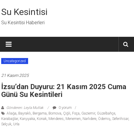
İçeriğe
geç
Su Kesintisi
Su Kesintisi Haberleri
Uncategorized
21 Kasım 2025
İzsu’dan Duyuru: 21 Kasım 2025 Cuma
Günü Su Kesintileri
Gönderen: Leyla Mutlak
0 yorum
Aliağa
,
Bayraklı
,
Bergama
,
Bornova
,
Çiğli
,
Foça
,
Gaziemir
,
Güzelbahçe
,
Karabağlar
,
Karşıyaka
,
Konak
,
Menderes
,
Menemen
,
Narlıdere
,
Ödemiş
,
Seferihisar
,
Selçuk
,
Urla