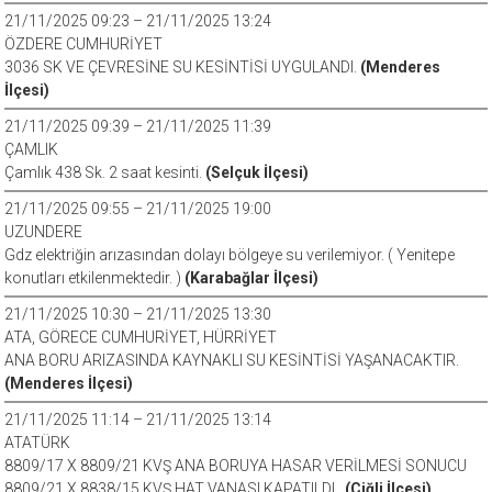
21/11/2025 09:23 – 21/11/2025 13:24
ÖZDERE CUMHURİYET
3036 SK VE ÇEVRESİNE SU KESİNTİSİ UYGULANDI.
(Menderes
İlçesi)
21/11/2025 09:39 – 21/11/2025 11:39
ÇAMLIK
Çamlık 438 Sk. 2 saat kesinti.
(Selçuk İlçesi)
21/11/2025 09:55 – 21/11/2025 19:00
UZUNDERE
Gdz elektriğin arızasından dolayı bölgeye su verilemiyor. ( Yenitepe
konutları etkilenmektedir. )
(Karabağlar İlçesi)
21/11/2025 10:30 – 21/11/2025 13:30
ATA, GÖRECE CUMHURİYET, HÜRRİYET
ANA BORU ARIZASINDA KAYNAKLI SU KESİNTİSİ YAŞANACAKTIR.
(Menderes İlçesi)
21/11/2025 11:14 – 21/11/2025 13:14
ATATÜRK
8809/17 X 8809/21 KVŞ ANA BORUYA HASAR VERİLMESİ SONUCU
8809/21 X 8838/15 KVŞ HAT VANASI KAPATILDI..
(Çiğli İlçesi)