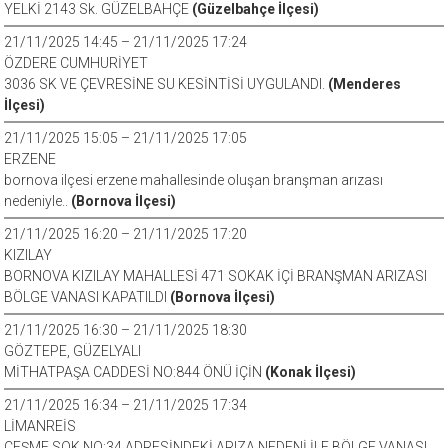
YELKİ 2143 Sk. GÜZELBAHÇE
(Güzelbahçe İlçesi)
21/11/2025 14:45 – 21/11/2025 17:24
ÖZDERE CUMHURİYET
3036 SK VE ÇEVRESİNE SU KESİNTİSİ UYGULANDI.
(Menderes
İlçesi)
21/11/2025 15:05 – 21/11/2025 17:05
ERZENE
bornova ilçesi erzene mahallesinde oluşan branşman arızası
nedeniyle..
(Bornova İlçesi)
21/11/2025 16:20 – 21/11/2025 17:20
KIZILAY
BORNOVA KIZILAY MAHALLESİ 471 SOKAK İÇİ BRANŞMAN ARIZASI
BÖLGE VANASI KAPATILDI
(Bornova İlçesi)
21/11/2025 16:30 – 21/11/2025 18:30
GÖZTEPE, GÜZELYALI
MİTHATPAŞA CADDESİ NO:844 ÖNÜ İÇİN
(Konak İlçesi)
21/11/2025 16:34 – 21/11/2025 17:34
LİMANREİS
ÇEŞME SOK.NO:34 ADRESİNDEKİ ARIZA NEDENİ İLE BÖLGE VANASI