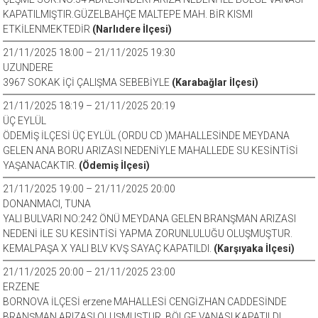
KAPATILMIŞTIR.GÜZELBAHÇE MALTEPE MAH. BİR KISMI
ETKİLENMEKTEDİR
(Narlıdere İlçesi)
21/11/2025 18:00 – 21/11/2025 19:30
UZUNDERE
3967 SOKAK İÇİ ÇALIŞMA SEBEBİYLE
(Karabağlar İlçesi)
21/11/2025 18:19 – 21/11/2025 20:19
ÜÇ EYLÜL
ÖDEMİŞ İLÇESİ ÜÇ EYLÜL (ORDU CD )MAHALLESİNDE MEYDANA
GELEN ANA BORU ARIZASI NEDENİYLE MAHALLEDE SU KESİNTİSİ
YAŞANACAKTIR.
(Ödemiş İlçesi)
21/11/2025 19:00 – 21/11/2025 20:00
DONANMACI, TUNA
YALI BULVARI NO:242 ÖNÜ MEYDANA GELEN BRANŞMAN ARIZASI
NEDENİ İLE SU KESİNTİSİ YAPMA ZORUNLULUĞU OLUŞMUŞTUR.
KEMALPAŞA X YALI BLV KVŞ SAYAÇ KAPATILDI.
(Karşıyaka İlçesi)
21/11/2025 20:00 – 21/11/2025 23:00
ERZENE
BORNOVA İLÇESİ erzene MAHALLESİ CENGİZHAN CADDESİNDE
BRANŞMAN ARIZASI OLUŞMUŞTUR. BÖLGE VANASI KAPATILDI