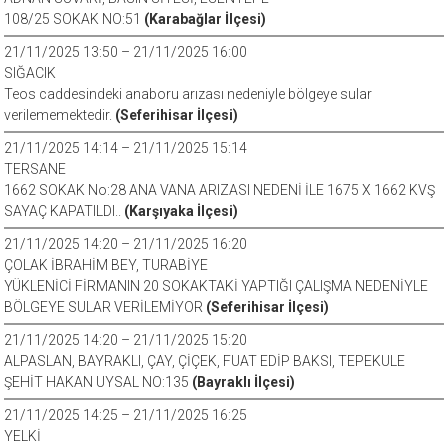
108/25 SOKAK NO:51
(Karabağlar İlçesi)
21/11/2025 13:50 – 21/11/2025 16:00
SIĞACIK
Teos caddesindeki anaboru arızası nedeniyle bölgeye sular
verilememektedir.
(Seferihisar İlçesi)
21/11/2025 14:14 – 21/11/2025 15:14
TERSANE
1662 SOKAK No:28 ANA VANA ARIZASI NEDENİ İLE 1675 X 1662 KVŞ
SAYAÇ KAPATILDI..
(Karşıyaka İlçesi)
21/11/2025 14:20 – 21/11/2025 16:20
ÇOLAK İBRAHİM BEY, TURABİYE
YÜKLENİCİ FİRMANIN 20 SOKAKTAKİ YAPTIĞI ÇALIŞMA NEDENİYLE
BÖLGEYE SULAR VERİLEMİYOR
(Seferihisar İlçesi)
21/11/2025 14:20 – 21/11/2025 15:20
ALPASLAN, BAYRAKLI, ÇAY, ÇİÇEK, FUAT EDİP BAKSI, TEPEKULE
ŞEHİT HAKAN UYSAL NO:135
(Bayraklı İlçesi)
21/11/2025 14:25 – 21/11/2025 16:25
YELKİ