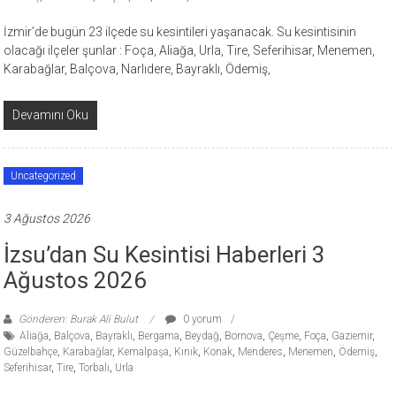
İzmir’de bugün 23 ilçede su kesintileri yaşanacak. Su kesintisinin
olacağı ilçeler şunlar : Foça, Aliağa, Urla, Tire, Seferihisar, Menemen,
Karabağlar, Balçova, Narlıdere, Bayraklı, Ödemiş,
Devamını Oku
Uncategorized
3 Ağustos 2026
İzsu’dan Su Kesintisi Haberleri 3
Ağustos 2026
Gönderen: Burak Ali Bulut
0 yorum
Aliağa
,
Balçova
,
Bayraklı
,
Bergama
,
Beydağ
,
Bornova
,
Çeşme
,
Foça
,
Gaziemir
,
Güzelbahçe
,
Karabağlar
,
Kemalpaşa
,
Kınık
,
Konak
,
Menderes
,
Menemen
,
Ödemiş
,
Seferihisar
,
Tire
,
Torbalı
,
Urla