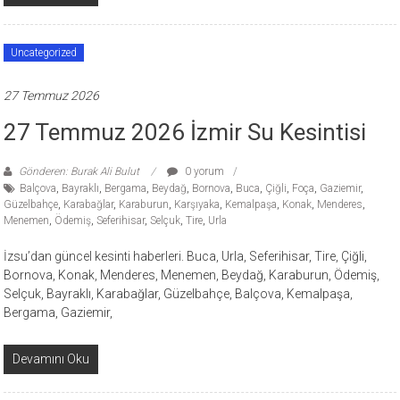
Uncategorized
27 Temmuz 2026
27 Temmuz 2026 İzmir Su Kesintisi
Gönderen: Burak Ali Bulut
0 yorum
Balçova
,
Bayraklı
,
Bergama
,
Beydağ
,
Bornova
,
Buca
,
Çiğli
,
Foça
,
Gaziemir
,
Güzelbahçe
,
Karabağlar
,
Karaburun
,
Karşıyaka
,
Kemalpaşa
,
Konak
,
Menderes
,
Menemen
,
Ödemiş
,
Seferihisar
,
Selçuk
,
Tire
,
Urla
İzsu’dan güncel kesinti haberleri. Buca, Urla, Seferihisar, Tire, Çiğli,
Bornova, Konak, Menderes, Menemen, Beydağ, Karaburun, Ödemiş,
Selçuk, Bayraklı, Karabağlar, Güzelbahçe, Balçova, Kemalpaşa,
Bergama, Gaziemir,
Devamını Oku