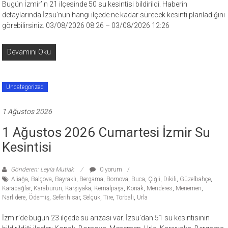
Bugün İzmir’in 21 ilçesinde 50 su kesintisi bildirildi. Haberin
detaylarında İzsu’nun hangi ilçede ne kadar sürecek kesinti planladığını
görebilirsiniz. 03/08/2026 08:26 – 03/08/2026 12:26
Devamını Oku
Uncategorized
1 Ağustos 2026
1 Ağustos 2026 Cumartesi İzmir Su
Kesintisi
Gönderen: Leyla Mutlak
0 yorum
Aliağa
,
Balçova
,
Bayraklı
,
Bergama
,
Bornova
,
Buca
,
Çiğli
,
Dikili
,
Güzelbahçe
,
Karabağlar
,
Karaburun
,
Karşıyaka
,
Kemalpaşa
,
Konak
,
Menderes
,
Menemen
,
Narlıdere
,
Ödemiş
,
Seferihisar
,
Selçuk
,
Tire
,
Torbalı
,
Urla
İzmir’de bugün 23 ilçede su arızası var. İzsu’dan 51 su kesintisinin