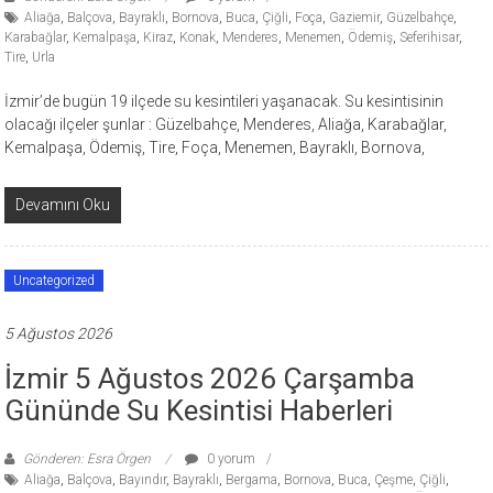
Aliağa
,
Balçova
,
Bayraklı
,
Bornova
,
Buca
,
Çiğli
,
Foça
,
Gaziemir
,
Güzelbahçe
,
Karabağlar
,
Kemalpaşa
,
Kiraz
,
Konak
,
Menderes
,
Menemen
,
Ödemiş
,
Seferihisar
,
Tire
,
Urla
İzmir’de bugün 19 ilçede su kesintileri yaşanacak. Su kesintisinin
olacağı ilçeler şunlar : Güzelbahçe, Menderes, Aliağa, Karabağlar,
Kemalpaşa, Ödemiş, Tire, Foça, Menemen, Bayraklı, Bornova,
Devamını Oku
Uncategorized
5 Ağustos 2026
İzmir 5 Ağustos 2026 Çarşamba
Gününde Su Kesintisi Haberleri
Gönderen: Esra Örgen
0 yorum
Aliağa
,
Balçova
,
Bayındır
,
Bayraklı
,
Bergama
,
Bornova
,
Buca
,
Çeşme
,
Çiğli
,