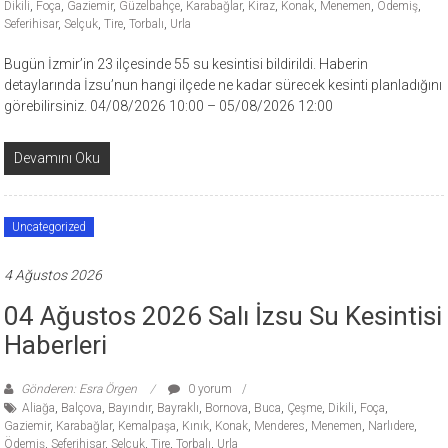
Dikili
,
Foça
,
Gaziemir
,
Güzelbahçe
,
Karabağlar
,
Kiraz
,
Konak
,
Menemen
,
Ödemiş
,
Seferihisar
,
Selçuk
,
Tire
,
Torbalı
,
Urla
Bugün İzmir’in 23 ilçesinde 55 su kesintisi bildirildi. Haberin
detaylarında İzsu’nun hangi ilçede ne kadar sürecek kesinti planladığını
görebilirsiniz. 04/08/2026 10:00 – 05/08/2026 12:00
Devamını Oku
Uncategorized
4 Ağustos 2026
04 Ağustos 2026 Salı İzsu Su Kesintisi
Haberleri
Gönderen: Esra Örgen
0 yorum
Aliağa
,
Balçova
,
Bayındır
,
Bayraklı
,
Bornova
,
Buca
,
Çeşme
,
Dikili
,
Foça
,
Gaziemir
,
Karabağlar
,
Kemalpaşa
,
Kınık
,
Konak
,
Menderes
,
Menemen
,
Narlıdere
,
Ödemiş
,
Seferihisar
,
Selçuk
,
Tire
,
Torbalı
,
Urla