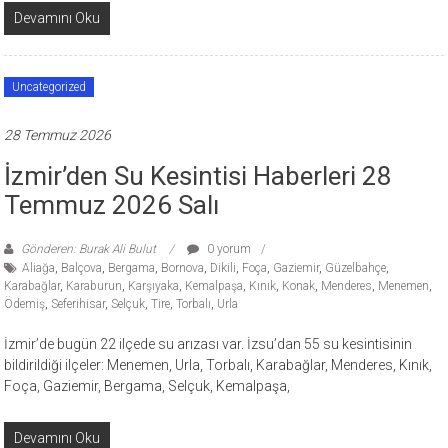
Devamını Oku
Uncategorized
28 Temmuz 2026
İzmir’den Su Kesintisi Haberleri 28
Temmuz 2026 Salı
Gönderen: Burak Ali Bulut
0 yorum
Aliağa
,
Balçova
,
Bergama
,
Bornova
,
Dikili
,
Foça
,
Gaziemir
,
Güzelbahçe
,
Karabağlar
,
Karaburun
,
Karşıyaka
,
Kemalpaşa
,
Kınık
,
Konak
,
Menderes
,
Menemen
,
Ödemiş
,
Seferihisar
,
Selçuk
,
Tire
,
Torbalı
,
Urla
İzmir’de bugün 22 ilçede su arızası var. İzsu’dan 55 su kesintisinin
bildirildiği ilçeler: Menemen, Urla, Torbalı, Karabağlar, Menderes, Kınık,
Foça, Gaziemir, Bergama, Selçuk, Kemalpaşa,
Devamını Oku