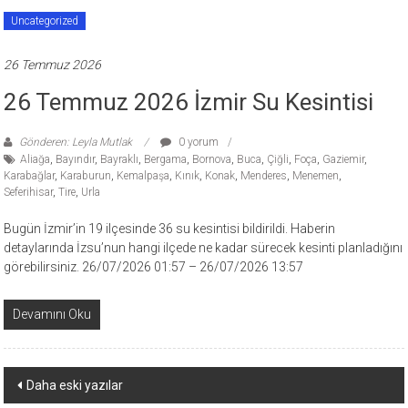
Uncategorized
26 Temmuz 2026
26 Temmuz 2026 İzmir Su Kesintisi
Gönderen: Leyla Mutlak
0 yorum
Aliağa
,
Bayındır
,
Bayraklı
,
Bergama
,
Bornova
,
Buca
,
Çiğli
,
Foça
,
Gaziemir
,
Karabağlar
,
Karaburun
,
Kemalpaşa
,
Kınık
,
Konak
,
Menderes
,
Menemen
,
Seferihisar
,
Tire
,
Urla
Bugün İzmir’in 19 ilçesinde 36 su kesintisi bildirildi. Haberin
detaylarında İzsu’nun hangi ilçede ne kadar sürecek kesinti planladığını
görebilirsiniz. 26/07/2026 01:57 – 26/07/2026 13:57
Devamını Oku
Yazı
Daha eski yazılar