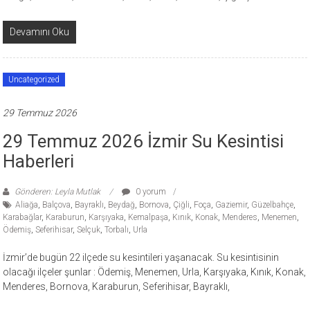
Devamını Oku
Uncategorized
29 Temmuz 2026
29 Temmuz 2026 İzmir Su Kesintisi
Haberleri
Gönderen: Leyla Mutlak
0 yorum
Aliağa
,
Balçova
,
Bayraklı
,
Beydağ
,
Bornova
,
Çiğli
,
Foça
,
Gaziemir
,
Güzelbahçe
,
Karabağlar
,
Karaburun
,
Karşıyaka
,
Kemalpaşa
,
Kınık
,
Konak
,
Menderes
,
Menemen
,
Ödemiş
,
Seferihisar
,
Selçuk
,
Torbalı
,
Urla
İzmir’de bugün 22 ilçede su kesintileri yaşanacak. Su kesintisinin
olacağı ilçeler şunlar : Ödemiş, Menemen, Urla, Karşıyaka, Kınık, Konak,
Menderes, Bornova, Karaburun, Seferihisar, Bayraklı,