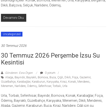
bildirildiği ilçeler: Konak, Bornova, Menemen, Urla, Karşıyaka, Bergama,
Dikili, Balçova, Selçuk, Narlıdere, Ödemiş,
Devamını Oku
Uncategorized
30 Temmuz 2026
30 Temmuz 2026 Perşembe İzsu Su
Kesintisi
Gönderen: Esra Örgen
0 yorum
Aliağa
,
Bayındır
,
Bayraklı
,
Bornova
,
Buca
,
Çiğli
,
Dikili
,
Foça
,
Gaziemir
,
Güzelbahçe
,
Karabağlar
,
Karaburun
,
Karşıyaka
,
Kiraz
,
Konak
,
Menderes
,
Menemen
,
Narlıdere
,
Ödemiş
,
Seferihisar
,
Torbalı
,
Urla
Urla, Torbalı, Seferihisar, Bayındır, Bornova, Konak, Karabağlar, Foça,
Ödemiş, Bayraklı, Güzelbahçe, Karşıyaka, Menemen, Dikili, Menderes,
Aliağa, Gaziemir, Karaburun, Buca, Kiraz, Narlıdere, Çiğli için su