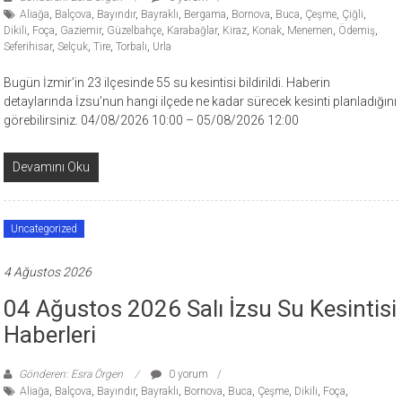
Aliağa
,
Balçova
,
Bayındır
,
Bayraklı
,
Bergama
,
Bornova
,
Buca
,
Çeşme
,
Çiğli
,
Dikili
,
Foça
,
Gaziemir
,
Güzelbahçe
,
Karabağlar
,
Kiraz
,
Konak
,
Menemen
,
Ödemiş
,
Seferihisar
,
Selçuk
,
Tire
,
Torbalı
,
Urla
Bugün İzmir’in 23 ilçesinde 55 su kesintisi bildirildi. Haberin
detaylarında İzsu’nun hangi ilçede ne kadar sürecek kesinti planladığını
görebilirsiniz. 04/08/2026 10:00 – 05/08/2026 12:00
Devamını Oku
Uncategorized
4 Ağustos 2026
04 Ağustos 2026 Salı İzsu Su Kesintisi
Haberleri
Gönderen: Esra Örgen
0 yorum
Aliağa
,
Balçova
,
Bayındır
,
Bayraklı
,
Bornova
,
Buca
,
Çeşme
,
Dikili
,
Foça
,