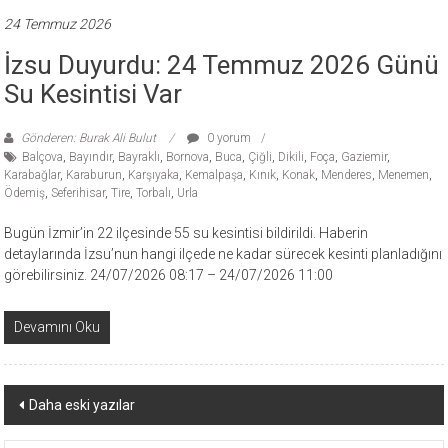
24 Temmuz 2026
İzsu Duyurdu: 24 Temmuz 2026 Günü
Su Kesintisi Var
Gönderen: Burak Ali Bulut
0 yorum
Balçova
,
Bayındır
,
Bayraklı
,
Bornova
,
Buca
,
Çiğli
,
Dikili
,
Foça
,
Gaziemir
,
Karabağlar
,
Karaburun
,
Karşıyaka
,
Kemalpaşa
,
Kınık
,
Konak
,
Menderes
,
Menemen
,
Ödemiş
,
Seferihisar
,
Tire
,
Torbalı
,
Urla
Bugün İzmir’in 22 ilçesinde 55 su kesintisi bildirildi. Haberin
detaylarında İzsu’nun hangi ilçede ne kadar sürecek kesinti planladığını
görebilirsiniz. 24/07/2026 08:17 – 24/07/2026 11:00
Devamını Oku
Yazı
Daha eski yazılar
dolaşımı