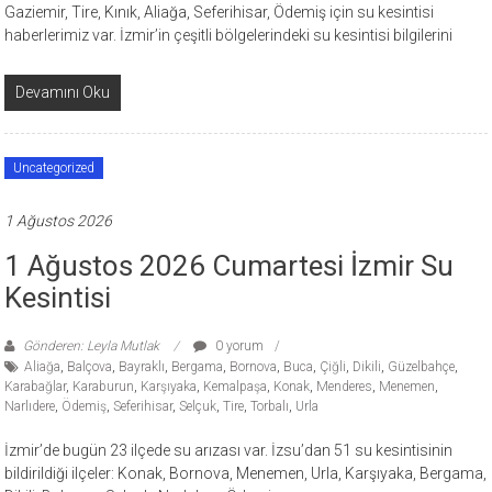
Gaziemir, Tire, Kınık, Aliağa, Seferihisar, Ödemiş için su kesintisi
haberlerimiz var. İzmir’in çeşitli bölgelerindeki su kesintisi bilgilerini
Devamını Oku
Uncategorized
1 Ağustos 2026
1 Ağustos 2026 Cumartesi İzmir Su
Kesintisi
Gönderen: Leyla Mutlak
0 yorum
Aliağa
,
Balçova
,
Bayraklı
,
Bergama
,
Bornova
,
Buca
,
Çiğli
,
Dikili
,
Güzelbahçe
,
Karabağlar
,
Karaburun
,
Karşıyaka
,
Kemalpaşa
,
Konak
,
Menderes
,
Menemen
,
Narlıdere
,
Ödemiş
,
Seferihisar
,
Selçuk
,
Tire
,
Torbalı
,
Urla
İzmir’de bugün 23 ilçede su arızası var. İzsu’dan 51 su kesintisinin
bildirildiği ilçeler: Konak, Bornova, Menemen, Urla, Karşıyaka, Bergama,