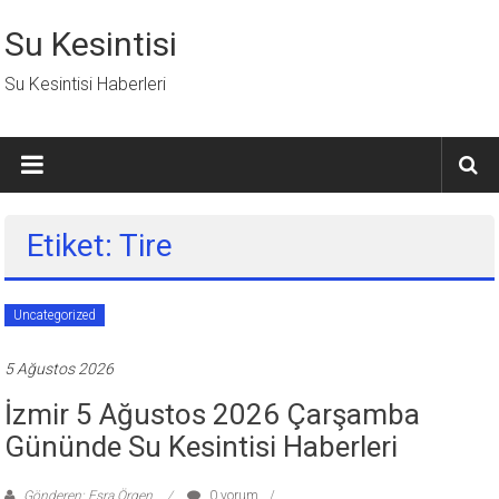
İçeriğe
geç
Su Kesintisi
Su Kesintisi Haberleri
Etiket: Tire
Uncategorized
5 Ağustos 2026
İzmir 5 Ağustos 2026 Çarşamba
Gününde Su Kesintisi Haberleri
Gönderen: Esra Örgen
0 yorum