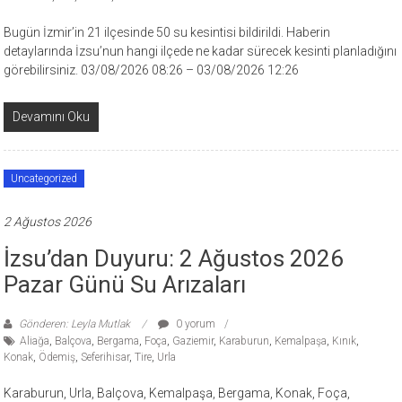
Bugün İzmir’in 21 ilçesinde 50 su kesintisi bildirildi. Haberin
detaylarında İzsu’nun hangi ilçede ne kadar sürecek kesinti planladığını
görebilirsiniz. 03/08/2026 08:26 – 03/08/2026 12:26
Devamını Oku
Uncategorized
2 Ağustos 2026
İzsu’dan Duyuru: 2 Ağustos 2026
Pazar Günü Su Arızaları
Gönderen: Leyla Mutlak
0 yorum
Aliağa
,
Balçova
,
Bergama
,
Foça
,
Gaziemir
,
Karaburun
,
Kemalpaşa
,
Kınık
,
Konak
,
Ödemiş
,
Seferihisar
,
Tire
,
Urla
Karaburun, Urla, Balçova, Kemalpaşa, Bergama, Konak, Foça,