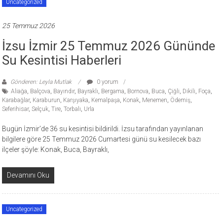
Uncategorized
25 Temmuz 2026
İzsu İzmir 25 Temmuz 2026 Gününde
Su Kesintisi Haberleri
Gönderen: Leyla Mutlak
0 yorum
Aliağa
,
Balçova
,
Bayındır
,
Bayraklı
,
Bergama
,
Bornova
,
Buca
,
Çiğli
,
Dikili
,
Foça
,
Karabağlar
,
Karaburun
,
Karşıyaka
,
Kemalpaşa
,
Konak
,
Menemen
,
Ödemiş
,
Seferihisar
,
Selçuk
,
Tire
,
Torbalı
,
Urla
Bugün İzmir’de 36 su kesintisi bildirildi. İzsu tarafından yayınlanan
bilgilere göre 25 Temmuz 2026 Cumartesi günü su kesilecek bazı
ilçeler şöyle: Konak, Buca, Bayraklı,
Devamını Oku
Uncategorized