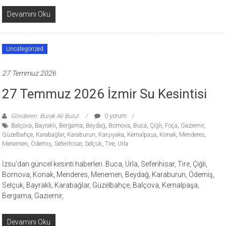
Devamını Oku
Uncategorized
27 Temmuz 2026
27 Temmuz 2026 İzmir Su Kesintisi
Gönderen: Burak Ali Bulut
0 yorum
Balçova
,
Bayraklı
,
Bergama
,
Beydağ
,
Bornova
,
Buca
,
Çiğli
,
Foça
,
Gaziemir
,
Güzelbahçe
,
Karabağlar
,
Karaburun
,
Karşıyaka
,
Kemalpaşa
,
Konak
,
Menderes
,
Menemen
,
Ödemiş
,
Seferihisar
,
Selçuk
,
Tire
,
Urla
İzsu’dan güncel kesinti haberleri. Buca, Urla, Seferihisar, Tire, Çiğli,
Bornova, Konak, Menderes, Menemen, Beydağ, Karaburun, Ödemiş,
Selçuk, Bayraklı, Karabağlar, Güzelbahçe, Balçova, Kemalpaşa,
Bergama, Gaziemir,
Devamını Oku