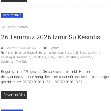
Uncategorized
26 Temmuz 2026
26 Temmuz 2026 İzmir Su Kesintisi
Gönderen: Leyla Mutlak
0 yorum
Aliağa
,
Bayındır
,
Bayraklı
,
Bergama
,
Bornova
,
Buca
,
Çiğli
,
Foça
,
Gaziemir
,
Karabağlar
,
Karaburun
,
Kemalpaşa
,
Kınık
,
Konak
,
Menderes
,
Menemen
,
Seferihisar
,
Tire
,
Urla
Bugün İzmir’in 19 ilçesinde 36 su kesintisi bildirildi. Haberin
detaylarında İzsu’nun hangi ilçede ne kadar sürecek kesinti planladığını
görebilirsiniz. 26/07/2026 01:57 – 26/07/2026 13:57
Devamını Oku