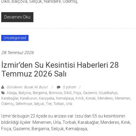
Dikili, Balçova, Selçuk, Narlıdere, Ödemiş,
Devamını Oku
Uncategorized
28 Temmuz 2026
İzmir’den Su Kesintisi Haberleri 28
Temmuz 2026 Salı
Gönderen: Burak Ali Bulut
0 yorum
Aliağa
,
Balçova
,
Bergama
,
Bornova
,
Dikili
,
Foça
,
Gaziemir
,
Güzelbahçe
,
Karabağlar
,
Karaburun
,
Karşıyaka
,
Kemalpaşa
,
Kınık
,
Konak
,
Menderes
,
Menemen
,
Ödemiş
,
Seferihisar
,
Selçuk
,
Tire
,
Torbalı
,
Urla
İzmir’de bugün 22 ilçede su arızası var. İzsu’dan 55 su kesintisinin
bildirildiği ilçeler: Menemen, Urla, Torbalı, Karabağlar, Menderes, Kınık,
Foça, Gaziemir, Bergama, Selçuk, Kemalpaşa,