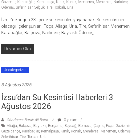
Gaziemir
,
Karabağlar
,
Kemalpaşa
,
Kınık
,
Konak
,
Menderes
,
Menemen
,
Narlıdere
,
Ödemiş
,
Seferihisar
,
Selçuk
,
Tire
,
Torbalı
,
Urla
İzmir’de bugün 23 ilçede su kesintileri yaşanacak. Su kesintisinin
olacağı ilçeler şunlar : Foça, Aliağa, Urla, Tire, Seferihisar, Menemen,
Karabağlar, Balçova, Narlıdere, Bayraklı, Ödemiş,
Devamını Oku
Uncategorized
3 Ağustos 2026
İzsu’dan Su Kesintisi Haberleri 3
Ağustos 2026
Gönderen: Burak Ali Bulut
0 yorum
Aliağa
,
Balçova
,
Bayraklı
,
Bergama
,
Beydağ
,
Bornova
,
Çeşme
,
Foça
,
Gaziemir
,
Güzelbahçe
,
Karabağlar
,
Kemalpaşa
,
Kınık
,
Konak
,
Menderes
,
Menemen
,
Ödemiş
,
Seferihisar
,
Tire
,
Torbalı
,
Urla