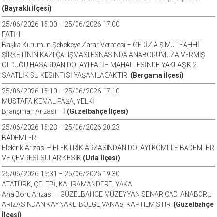
(Bayraklı İlçesi)
25/06/2026 15:00 – 25/06/2026 17:00
FATİH
Başka Kurumun Şebekeye Zarar Vermesi – GEDİZ A.Ş MÜTEAHHİT
ŞİRKETİNİN KAZI ÇALIŞMASI ESNASINDA ANABORUMUZA VERMİŞ
OLDUĞU HASARDAN DOLAYI FATİH MAHALLESİNDE YAKLAŞIK 2
SAATLİK SU KESİNTİSİ YAŞANILACAKTIR.
(Bergama İlçesi)
25/06/2026 15:10 – 25/06/2026 17:10
MUSTAFA KEMAL PAŞA, YELKİ
Branşman Arızası – İ
(Güzelbahçe İlçesi)
25/06/2026 15:23 – 25/06/2026 20:23
BADEMLER
Elektrik Arızası – ELEKTRİK ARZASINDAN DOLAYI KOMPLE BADEMLER
VE ÇEVRESİ SULAR KESİK
(Urla İlçesi)
25/06/2026 15:31 – 25/06/2026 19:30
ATATÜRK, ÇELEBİ, KAHRAMANDERE, YAKA
Ana Boru Arızası – GÜZELBAHCE MÜZEYYAN SENAR CAD. ANABORU
ARIZASINDAN KAYNAKLI BÖLGE VANASI KAPTILMISTIR.
(Güzelbahçe
İlçesi)