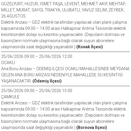
GÜZELYURT, HUZUR, İSMET PAŞA, LEVENT, MEHMET AKİF, MEHTAP,
MİLLET, MURAT, SAYGI, TRAKYA, ULUBATLI, YAVUZ SELİM, ZEYBEK,
26 AĞUSTOS
Elektrik Arızası – GDZ elektrik tarafından yapılacak olan planlı çalışma
kapsamında 09:00 – 14:00 arası Halkapınar Arıtma Tesisinde elektrik
kesintisinden dolayı su kesintisi yaşanacaktır. (Depoların dolması ve
basınçların normale ulaşmasına bağlı olarak suyun abonelere
ulaşmasında saat değişikliği yaşanabilir.)
(Konak İlçesi)
25/06/2026 09:00 – 25/06/2026 12:00
OCAKLI
Ana Boru Arızası – ÖDEMİŞ İLÇESİ OCAKLI MAHALLESİNDE MEYDANA
GELEN ANA BORU ARIZASI NEDENİYLE MAHALLEDE SU KESİNTİSİ
YAŞANACAKTIR.
(Ödemiş İlçesi)
25/06/2026 09:00 – 25/06/2026 15:00
ÇAMKULE
Elektrik Arızası – GDZ elektrik tarafından yapılacak olan planlı çalışma
kapsamında 09:00 – 14:00 arası Halkapınar Arıtma Tesisinde elektrik
kesintisinden dolayı su kesintisi yaşanacaktır. (Depoların dolması ve
basınçların normale ulaşmasına bağlı olarak suyun abonelere
ulaşmasında saat değişikliği yaşanabilir.)
(Bornova İlçesi)