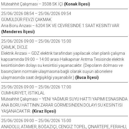
Müteahhit Çalışması – 3508 SK İÇİ
(Konak İlçesi)
25/06/2026 08:54 – 25/06/2026 09:54
GÜMÜLDÜR FEVZİ ÇAKMAK
Ana Boru Arızası – 6204 SK VE CEVRESINDE 1 SAAT KESINTI VAR
(Menderes İlçesi)
25/06/2026 09:00 – 25/06/2026 15:00
ÇAMLIK, DİCLE
Elektrik Arızası – GDZ elektrik tarafından yapılacak olan planlı çalışma
kapsamında 09:00 – 14:00 arası Halkapınar Arıtma Tesisinde elektrik
kesintisinden dolayı su kesintisi yaşanacaktır. (Depoların dolması ve
basınçların normale ulaşmasına bağlı olarak suyun abonelere
ulaşmasında saat değişikliği yaşanabilir.)
(Buca İlçesi)
25/06/2026 09:00 – 25/06/2026 17:00
CUMHURİYET, İSTİKLAL
Müteahhit Çalışması – YENİ YAĞMUR SUYU HATTI YAPIMI ESNASINDA
ANA BORU HATTININ ZARAR GÖRMESİNDEN DOLAYI SU KESİNTİSİ
YAŞANACAKTIR.
(Kiraz İlçesi)
25/06/2026 09:00 – 25/06/2026 15:00
ANADOLU, ATAMER, BOĞAZİÇİ, CENGİZ TOPEL, ÇINARTEPE, FERAHLI,