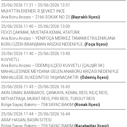
25/06/2026 11:31 – 25/06/2026 13:31
MUHİTTİN ERENER, R.ŞEVKET İNCE
Ana Boru Arızası – 2166 SOKAK NO:25
(Bayraklı İlçesi)
25/06/2026 11:40 – 25/06/2026 13:00
FEVZİ ÇAKMAK, MUSTAFA KEMAL ATATÜRK
Ana Boru Arızası – YENİFOÇA MERKEZ TAMAMI ETKİLENİR,ANA
BORU ÜZERİ BRANŞMAN ARIZASI NEDENİYLE,
(Foça İlçesi)
25/06/2026 11:40 – 25/06/2026 13:40
KUVVETLİ
Ana Boru Arızası – ÖDEMİŞ İLÇESİ KUVVETLİ (ÇALIŞIR SK)
MAHALLESİNDE MEYDANA GELEN ANABORU ARIZASI NEDENİYLE
MAHALLEDE SU KESİNTİSİ YAŞANACAKTIR.
(Ödemiş İlçesi)
25/06/2026 11:43 – 25/06/2026 16:43
AKIN SİMAV, BARBAROS, ÇANKAYA, KEMAL REİS, KILIÇ REİS,
MİTHATPAŞA, MURAT REİS, PİRİ REİS, TURGUT REİS
Bölge Sayaç Bakımı – 758 SAYAC BAKIM
(Konak İlçesi)
25/06/2026 11:44 – 25/06/2026 16:44
ARAP HASAN, BASIN SİTESİ
Bölge Sayaç Bakımı – 759 SAYAC BAKIM
(Karabağlar İlçesi)