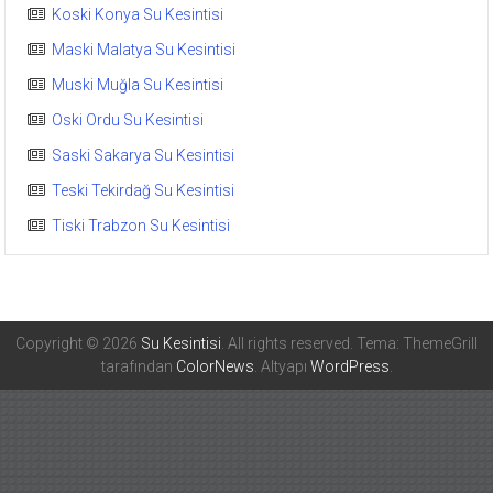
Koski Konya Su Kesintisi
Maski Malatya Su Kesintisi
Muski Muğla Su Kesintisi
Oski Ordu Su Kesintisi
Saski Sakarya Su Kesintisi
Teski Tekirdağ Su Kesintisi
Tiski Trabzon Su Kesintisi
Copyright © 2026
Su Kesintisi
. All rights reserved. Tema: ThemeGrill
tarafından
ColorNews
. Altyapı
WordPress
.