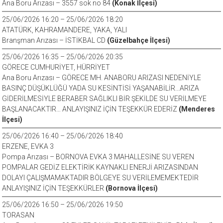
Ana Boru Arızası – 3557 sok no 84
(Konak İlçesi)
25/06/2026 16:20 – 25/06/2026 18:20
ATATÜRK, KAHRAMANDERE, YAKA, YALI
Branşman Arızası – İSTİKBAL CD
(Güzelbahçe İlçesi)
25/06/2026 16:35 – 25/06/2026 20:35
GÖRECE CUMHURİYET, HÜRRİYET
Ana Boru Arızası – GÖRECE MH. ANABORU ARIZASI NEDENİYLE
BASINÇ DÜŞÜKLÜĞÜ YADA SU KESİNTİSİ YAŞANABİLİR…ARIZA
GİDERİLMESİYLE BERABER SAĞLIKLI BİR ŞEKİLDE SU VERİLMEYE
BAŞLANACAKTIR… ANLAYIŞINIZ İÇİN TEŞEKKÜR EDERİZ
(Menderes
İlçesi)
25/06/2026 16:40 – 25/06/2026 18:40
ERZENE, EVKA 3
Pompa Arızası – BORNOVA EVKA 3 MAHALLESİNE SU VEREN
POMPALAR GEDİZ ELEKTİRİK KAYNAKLI ENERJİ ARIZASINDAN
DOLAYI ÇALIŞMAMAKTADIR BÖLGEYE SU VERİLEMEMEKTEDİR
ANLAYIŞINIZ İÇİN TEŞEKKÜRLER
(Bornova İlçesi)
25/06/2026 16:50 – 25/06/2026 19:50
TORASAN