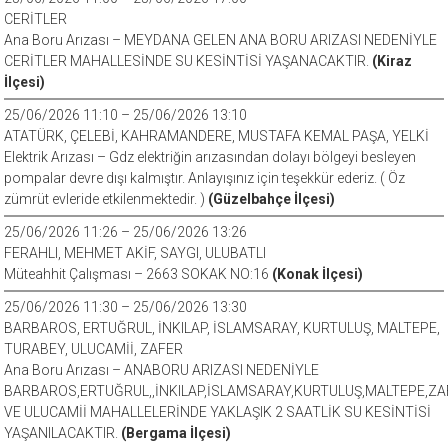
CERİTLER
Ana Boru Arızası – MEYDANA GELEN ANA BORU ARIZASI NEDENİYLE
CERİTLER MAHALLESİNDE SU KESİNTİSİ YAŞANACAKTIR.
(Kiraz
İlçesi)
25/06/2026 11:10 – 25/06/2026 13:10
ATATÜRK, ÇELEBİ, KAHRAMANDERE, MUSTAFA KEMAL PAŞA, YELKİ
Elektrik Arızası – Gdz elektriğin arızasından dolayı bölgeyi besleyen
pompalar devre dışı kalmıştır. Anlayışınız için teşekkür ederiz. ( Öz
zümrüt evleride etkilenmektedir. )
(Güzelbahçe İlçesi)
25/06/2026 11:26 – 25/06/2026 13:26
FERAHLI, MEHMET AKİF, SAYGI, ULUBATLI
Müteahhit Çalışması – 2663 SOKAK NO:16
(Konak İlçesi)
25/06/2026 11:30 – 25/06/2026 13:30
BARBAROS, ERTUĞRUL, İNKILAP, İSLAMSARAY, KURTULUŞ, MALTEPE,
TURABEY, ULUCAMİİ, ZAFER
Ana Boru Arızası – ANABORU ARIZASI NEDENİYLE
BARBAROS,ERTUĞRUL,,İNKILAP,İSLAMSARAY,KURTULUŞ,MALTEPE,Z
VE ULUCAMİİ MAHALLELERİNDE YAKLAŞIK 2 SAATLİK SU KESİNTİSİ
YAŞANILACAKTIR.
(Bergama İlçesi)