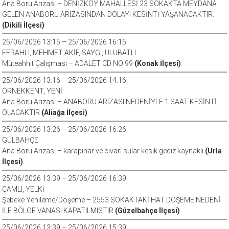
Ana Boru Arızası – DENİZKÖY MAHALLESİ 23 SOKAKTA MEYDANA
GELEN ANABORU ARIZASINDAN DOLAYI KESİNTİ YAŞANACAKTIR.
(Dikili İlçesi)
25/06/2026 13:15 – 25/06/2026 16:15
FERAHLI, MEHMET AKİF, SAYGI, ULUBATLI
Müteahhit Çalışması – ADALET CD NO:99
(Konak İlçesi)
25/06/2026 13:16 – 25/06/2026 14:16
ÖRNEKKENT, YENİ
Ana Boru Arızası – ANABORU ARIZASI NEDENİYLE 1 SAAT KESİNTİ
OLACAKTIR
(Aliağa İlçesi)
25/06/2026 13:26 – 25/06/2026 16:26
GÜLBAHÇE
Ana Boru Arızası – karapınar ve civarı sular kesik gediz kaynaklı
(Urla
İlçesi)
25/06/2026 13:39 – 25/06/2026 16:39
ÇAMLI, YELKİ
Şebeke Yenileme/Döşeme – 2553 SOKAKTAKİ HAT DÖŞEME NEDENİ
İLE BÖLGE VANASI KAPATILMISTIR
(Güzelbahçe İlçesi)
25/06/2026 13:39 – 25/06/2026 15:39