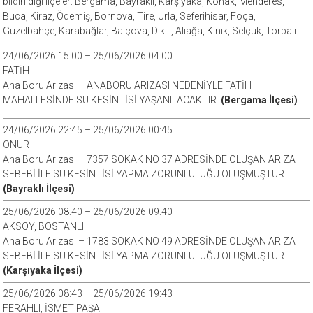
bildirildiği ilçeler: Bergama, Bayraklı, Karşıyaka, Konak, Menderes,
Buca, Kiraz, Ödemiş, Bornova, Tire, Urla, Seferihisar, Foça,
Güzelbahçe, Karabağlar, Balçova, Dikili, Aliağa, Kınık, Selçuk, Torbalı
24/06/2026 15:00 – 25/06/2026 04:00
FATİH
Ana Boru Arızası – ANABORU ARIZASI NEDENİYLE FATİH
MAHALLESİNDE SU KESİNTİSİ YAŞANILACAKTIR.
(Bergama İlçesi)
24/06/2026 22:45 – 25/06/2026 00:45
ONUR
Ana Boru Arızası – 7357 SOKAK NO 37 ADRESİNDE OLUŞAN ARIZA
SEBEBİ İLE SU KESİNTİSİ YAPMA ZORUNLULUĞU OLUŞMUŞTUR .
(Bayraklı İlçesi)
25/06/2026 08:40 – 25/06/2026 09:40
AKSOY, BOSTANLI
Ana Boru Arızası – 1783 SOKAK NO 49 ADRESİNDE OLUŞAN ARIZA
SEBEBİ İLE SU KESİNTİSİ YAPMA ZORUNLULUĞU OLUŞMUŞTUR .
(Karşıyaka İlçesi)
25/06/2026 08:43 – 25/06/2026 19:43
FERAHLI, İSMET PAŞA