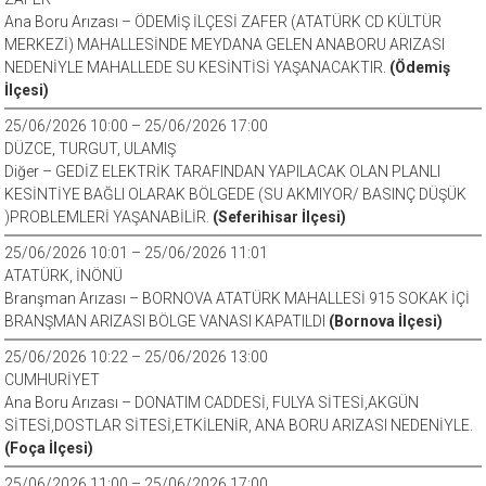
Ana Boru Arızası – ÖDEMİŞ İLÇESİ ZAFER (ATATÜRK CD KÜLTÜR
MERKEZİ) MAHALLESİNDE MEYDANA GELEN ANABORU ARIZASI
NEDENİYLE MAHALLEDE SU KESİNTİSİ YAŞANACAKTIR.
(Ödemiş
İlçesi)
25/06/2026 10:00 – 25/06/2026 17:00
DÜZCE, TURGUT, ULAMIŞ
Diğer – GEDİZ ELEKTRİK TARAFINDAN YAPILACAK OLAN PLANLI
KESİNTİYE BAĞLI OLARAK BÖLGEDE (SU AKMIYOR/ BASINÇ DÜŞÜK
)PROBLEMLERİ YAŞANABİLİR.
(Seferihisar İlçesi)
25/06/2026 10:01 – 25/06/2026 11:01
ATATÜRK, İNÖNÜ
Branşman Arızası – BORNOVA ATATÜRK MAHALLESİ 915 SOKAK İÇİ
BRANŞMAN ARIZASI BÖLGE VANASI KAPATILDI
(Bornova İlçesi)
25/06/2026 10:22 – 25/06/2026 13:00
CUMHURİYET
Ana Boru Arızası – DONATIM CADDESİ, FULYA SİTESİ,AKGÜN
SİTESİ,DOSTLAR SİTESİ,ETKİLENİR, ANA BORU ARIZASI NEDENİYLE.
(Foça İlçesi)
25/06/2026 11:00 – 25/06/2026 17:00