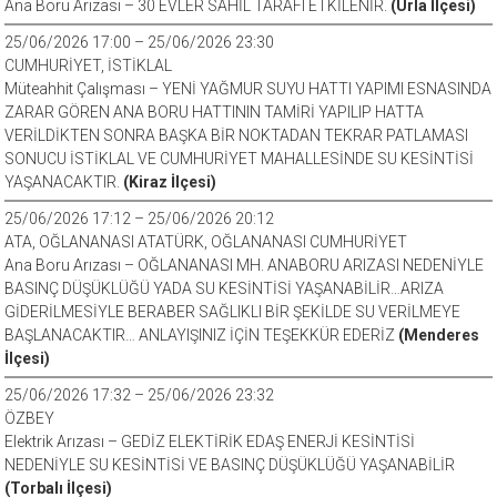
Ana Boru Arızası – 30 EVLER SAHİL TARAFI ETKİLENİR.
(Urla İlçesi)
25/06/2026 17:00 – 25/06/2026 23:30
CUMHURİYET, İSTİKLAL
Müteahhit Çalışması – YENİ YAĞMUR SUYU HATTI YAPIMI ESNASINDA
ZARAR GÖREN ANA BORU HATTININ TAMİRİ YAPILIP HATTA
VERİLDİKTEN SONRA BAŞKA BİR NOKTADAN TEKRAR PATLAMASI
SONUCU İSTİKLAL VE CUMHURİYET MAHALLESİNDE SU KESİNTİSİ
YAŞANACAKTIR.
(Kiraz İlçesi)
25/06/2026 17:12 – 25/06/2026 20:12
ATA, OĞLANANASI ATATÜRK, OĞLANANASI CUMHURİYET
Ana Boru Arızası – OĞLANANASI MH. ANABORU ARIZASI NEDENİYLE
BASINÇ DÜŞÜKLÜĞÜ YADA SU KESİNTİSİ YAŞANABİLİR…ARIZA
GİDERİLMESİYLE BERABER SAĞLIKLI BİR ŞEKİLDE SU VERİLMEYE
BAŞLANACAKTIR… ANLAYIŞINIZ İÇİN TEŞEKKÜR EDERİZ
(Menderes
İlçesi)
25/06/2026 17:32 – 25/06/2026 23:32
ÖZBEY
Elektrik Arızası – GEDİZ ELEKTİRİK EDAŞ ENERJİ KESİNTİSİ
NEDENİYLE SU KESİNTİSİ VE BASINÇ DÜŞÜKLÜĞÜ YAŞANABİLİR
(Torbalı İlçesi)