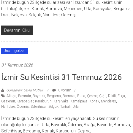
İzmir’de bugün 23 ilçede su arızası var. İzsu’dan 51 su kesintisinin
bildirildiği ilçeler: Konak, Bornova, Menemen, Urla, Karşıyaka, Bergama,
Dikili, Balçova, Selçuk, Narlıdere, Ödemiş,
Devamını Oku
Uncategorized
31 Temmuz 2026
İzmir Su Kesintisi 31 Temmuz 2026
Gönderen: Leyla Mutlak
0 yorum
Aliağa
,
Bayındır
,
Bayraklı
,
Bergama
,
Bornova
,
Buca
,
Çeşme
,
Çiğli
,
Dikili
,
Foça
,
Gaziemir
,
Karabağlar
,
Karaburun
,
Karşıyaka
,
Kemalpaşa
,
Konak
,
Menderes
,
Narlıdere
,
Ödemiş
,
Seferihisar
,
Selçuk
,
Torbalı
,
Urla
İzmir’de bugün 23 ilçede su kesintileri yaşanacak. Su kesintisinin
olacağı ilçeler şunlar : Urla, Bayraklı, Ödemiş, Aliağa, Bayındır, Bornova,
Seferihisar, Bergama, Konak, Karaburun, Çeşme,