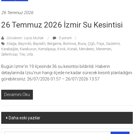
26 Temmuz 2026
26 Temmuz 2026 İzmir Su Kesintisi
Gönderen: Leyla Mutlak
0 yorum
Aliağa
,
Bayındır
,
Bayraklı
,
Bergama
,
Bornova
,
Buca
,
Çiğli
,
Foça
,
Gaziemir
,
Karabağlar
,
Karaburun
,
Kemalpaşa
,
Kınık
,
Konak
,
Menderes
,
Menemen
,
Seferihisar
,
Tire
,
Urla
Bugün İzmir’in 19 ilçesinde 36 su kesintisi bildirildi. Haberin
detaylarında İzsu’nun hangi ilçede ne kadar sürecek kesinti planladığını
görebilirsiniz. 26/07/2026 01:57 – 26/07/2026 13:57
Devamını Oku
Yazı
Daha eski yazılar
dolaşımı