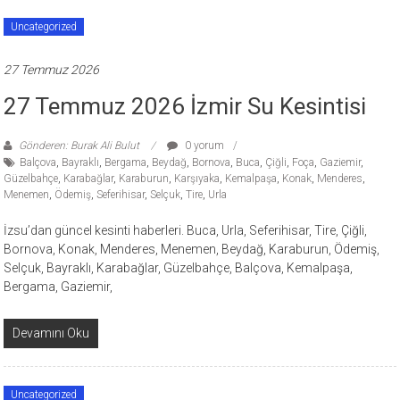
Uncategorized
27 Temmuz 2026
27 Temmuz 2026 İzmir Su Kesintisi
Gönderen: Burak Ali Bulut
0 yorum
Balçova
,
Bayraklı
,
Bergama
,
Beydağ
,
Bornova
,
Buca
,
Çiğli
,
Foça
,
Gaziemir
,
Güzelbahçe
,
Karabağlar
,
Karaburun
,
Karşıyaka
,
Kemalpaşa
,
Konak
,
Menderes
,
Menemen
,
Ödemiş
,
Seferihisar
,
Selçuk
,
Tire
,
Urla
İzsu’dan güncel kesinti haberleri. Buca, Urla, Seferihisar, Tire, Çiğli,
Bornova, Konak, Menderes, Menemen, Beydağ, Karaburun, Ödemiş,
Selçuk, Bayraklı, Karabağlar, Güzelbahçe, Balçova, Kemalpaşa,
Bergama, Gaziemir,
Devamını Oku
Uncategorized