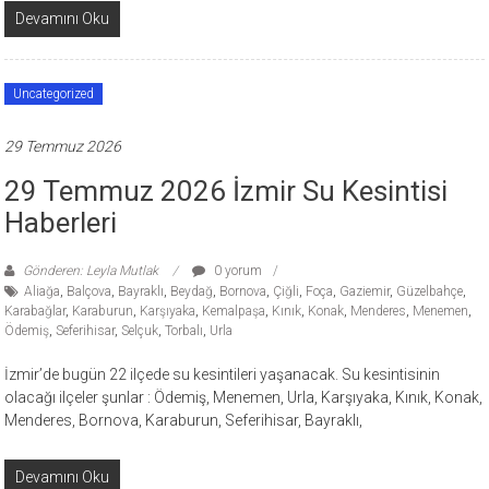
Devamını Oku
Uncategorized
29 Temmuz 2026
29 Temmuz 2026 İzmir Su Kesintisi
Haberleri
Gönderen: Leyla Mutlak
0 yorum
Aliağa
,
Balçova
,
Bayraklı
,
Beydağ
,
Bornova
,
Çiğli
,
Foça
,
Gaziemir
,
Güzelbahçe
,
Karabağlar
,
Karaburun
,
Karşıyaka
,
Kemalpaşa
,
Kınık
,
Konak
,
Menderes
,
Menemen
,
Ödemiş
,
Seferihisar
,
Selçuk
,
Torbalı
,
Urla
İzmir’de bugün 22 ilçede su kesintileri yaşanacak. Su kesintisinin
olacağı ilçeler şunlar : Ödemiş, Menemen, Urla, Karşıyaka, Kınık, Konak,
Menderes, Bornova, Karaburun, Seferihisar, Bayraklı,
Devamını Oku