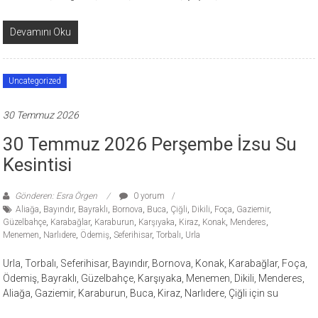
Devamını Oku
Uncategorized
30 Temmuz 2026
30 Temmuz 2026 Perşembe İzsu Su
Kesintisi
Gönderen: Esra Örgen
0 yorum
Aliağa
,
Bayındır
,
Bayraklı
,
Bornova
,
Buca
,
Çiğli
,
Dikili
,
Foça
,
Gaziemir
,
Güzelbahçe
,
Karabağlar
,
Karaburun
,
Karşıyaka
,
Kiraz
,
Konak
,
Menderes
,
Menemen
,
Narlıdere
,
Ödemiş
,
Seferihisar
,
Torbalı
,
Urla
Urla, Torbalı, Seferihisar, Bayındır, Bornova, Konak, Karabağlar, Foça,
Ödemiş, Bayraklı, Güzelbahçe, Karşıyaka, Menemen, Dikili, Menderes,
Aliağa, Gaziemir, Karaburun, Buca, Kiraz, Narlıdere, Çiğli için su