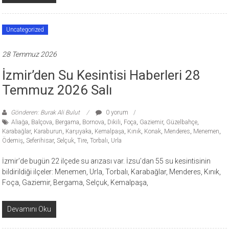
Uncategorized
28 Temmuz 2026
İzmir’den Su Kesintisi Haberleri 28
Temmuz 2026 Salı
Gönderen: Burak Ali Bulut
0 yorum
Aliağa
,
Balçova
,
Bergama
,
Bornova
,
Dikili
,
Foça
,
Gaziemir
,
Güzelbahçe
,
Karabağlar
,
Karaburun
,
Karşıyaka
,
Kemalpaşa
,
Kınık
,
Konak
,
Menderes
,
Menemen
,
Ödemiş
,
Seferihisar
,
Selçuk
,
Tire
,
Torbalı
,
Urla
İzmir’de bugün 22 ilçede su arızası var. İzsu’dan 55 su kesintisinin
bildirildiği ilçeler: Menemen, Urla, Torbalı, Karabağlar, Menderes, Kınık,
Foça, Gaziemir, Bergama, Selçuk, Kemalpaşa,
Devamını Oku