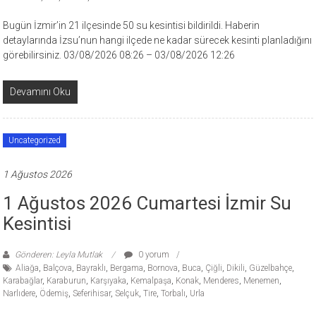
Bugün İzmir’in 21 ilçesinde 50 su kesintisi bildirildi. Haberin
detaylarında İzsu’nun hangi ilçede ne kadar sürecek kesinti planladığını
görebilirsiniz. 03/08/2026 08:26 – 03/08/2026 12:26
Devamını Oku
Uncategorized
1 Ağustos 2026
1 Ağustos 2026 Cumartesi İzmir Su
Kesintisi
Gönderen: Leyla Mutlak
0 yorum
Aliağa
,
Balçova
,
Bayraklı
,
Bergama
,
Bornova
,
Buca
,
Çiğli
,
Dikili
,
Güzelbahçe
,
Karabağlar
,
Karaburun
,
Karşıyaka
,
Kemalpaşa
,
Konak
,
Menderes
,
Menemen
,
Narlıdere
,
Ödemiş
,
Seferihisar
,
Selçuk
,
Tire
,
Torbalı
,
Urla