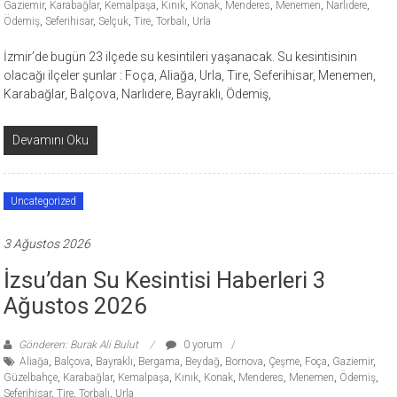
Gaziemir
,
Karabağlar
,
Kemalpaşa
,
Kınık
,
Konak
,
Menderes
,
Menemen
,
Narlıdere
,
Ödemiş
,
Seferihisar
,
Selçuk
,
Tire
,
Torbalı
,
Urla
İzmir’de bugün 23 ilçede su kesintileri yaşanacak. Su kesintisinin
olacağı ilçeler şunlar : Foça, Aliağa, Urla, Tire, Seferihisar, Menemen,
Karabağlar, Balçova, Narlıdere, Bayraklı, Ödemiş,
Devamını Oku
Uncategorized
3 Ağustos 2026
İzsu’dan Su Kesintisi Haberleri 3
Ağustos 2026
Gönderen: Burak Ali Bulut
0 yorum
Aliağa
,
Balçova
,
Bayraklı
,
Bergama
,
Beydağ
,
Bornova
,
Çeşme
,
Foça
,
Gaziemir
,
Güzelbahçe
,
Karabağlar
,
Kemalpaşa
,
Kınık
,
Konak
,
Menderes
,
Menemen
,
Ödemiş
,
Seferihisar
,
Tire
,
Torbalı
,
Urla