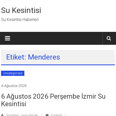
İçeriğe
geç
Su Kesintisi
Su Kesintisi Haberleri
Etiket: Menderes
Uncategorized
6 Ağustos 2026
6 Ağustos 2026 Perşembe İzmir Su
Kesintisi
Gönderen: Leyla Mutlak
0 yorum