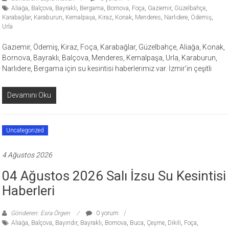
Aliağa
,
Balçova
,
Bayraklı
,
Bergama
,
Bornova
,
Foça
,
Gaziemir
,
Güzelbahçe
,
Karabağlar
,
Karaburun
,
Kemalpaşa
,
Kiraz
,
Konak
,
Menderes
,
Narlıdere
,
Ödemiş
,
Urla
Gaziemir, Ödemiş, Kiraz, Foça, Karabağlar, Güzelbahçe, Aliağa, Konak,
Bornova, Bayraklı, Balçova, Menderes, Kemalpaşa, Urla, Karaburun,
Narlıdere, Bergama için su kesintisi haberlerimiz var. İzmir’in çeşitli
Devamını Oku
Uncategorized
4 Ağustos 2026
04 Ağustos 2026 Salı İzsu Su Kesintisi
Haberleri
Gönderen: Esra Örgen
0 yorum
Aliağa
,
Balçova
,
Bayındır
,
Bayraklı
,
Bornova
,
Buca
,
Çeşme
,
Dikili
,
Foça
,