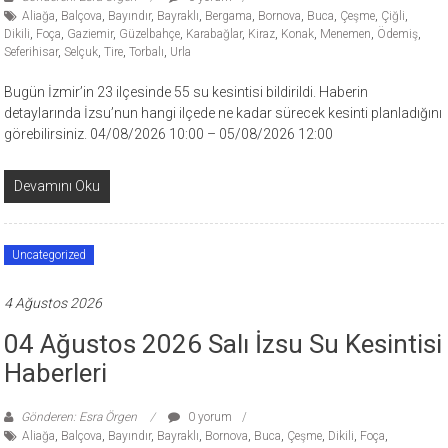
Aliağa
,
Balçova
,
Bayındır
,
Bayraklı
,
Bergama
,
Bornova
,
Buca
,
Çeşme
,
Çiğli
,
Dikili
,
Foça
,
Gaziemir
,
Güzelbahçe
,
Karabağlar
,
Kiraz
,
Konak
,
Menemen
,
Ödemiş
,
Seferihisar
,
Selçuk
,
Tire
,
Torbalı
,
Urla
Bugün İzmir’in 23 ilçesinde 55 su kesintisi bildirildi. Haberin
detaylarında İzsu’nun hangi ilçede ne kadar sürecek kesinti planladığını
görebilirsiniz. 04/08/2026 10:00 – 05/08/2026 12:00
Devamını Oku
Uncategorized
4 Ağustos 2026
04 Ağustos 2026 Salı İzsu Su Kesintisi
Haberleri
Gönderen: Esra Örgen
0 yorum
Aliağa
,
Balçova
,
Bayındır
,
Bayraklı
,
Bornova
,
Buca
,
Çeşme
,
Dikili
,
Foça
,