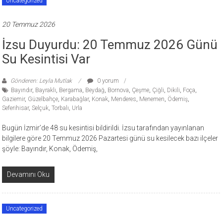
Uncategorized
20 Temmuz 2026
İzsu Duyurdu: 20 Temmuz 2026 Günü
Su Kesintisi Var
Gönderen: Leyla Mutlak
0 yorum
Bayındır
,
Bayraklı
,
Bergama
,
Beydağ
,
Bornova
,
Çeşme
,
Çiğli
,
Dikili
,
Foça
,
Gaziemir
,
Güzelbahçe
,
Karabağlar
,
Konak
,
Menderes
,
Menemen
,
Ödemiş
,
Seferihisar
,
Selçuk
,
Torbalı
,
Urla
Bugün İzmir’de 48 su kesintisi bildirildi. İzsu tarafından yayınlanan
bilgilere göre 20 Temmuz 2026 Pazartesi günü su kesilecek bazı ilçeler
şöyle: Bayındır, Konak, Ödemiş,
Devamını Oku
Uncategorized