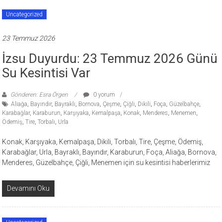
Uncategorized
23 Temmuz 2026
İzsu Duyurdu: 23 Temmuz 2026 Günü
Su Kesintisi Var
Gönderen: Esra Örgen
0 yorum
Aliağa
,
Bayındır
,
Bayraklı
,
Bornova
,
Çeşme
,
Çiğli
,
Dikili
,
Foça
,
Güzelbahçe
,
Karabağlar
,
Karaburun
,
Karşıyaka
,
Kemalpaşa
,
Konak
,
Menderes
,
Menemen
,
Ödemiş
,
Tire
,
Torbalı
,
Urla
Konak, Karşıyaka, Kemalpaşa, Dikili, Torbalı, Tire, Çeşme, Ödemiş,
Karabağlar, Urla, Bayraklı, Bayındır, Karaburun, Foça, Aliağa, Bornova,
Menderes, Güzelbahçe, Çiğli, Menemen için su kesintisi haberlerimiz
Devamını Oku