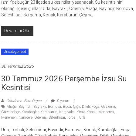
İzmir’de bugün 23 ilçede su kesintileri yaşanacak. Su kesintisinin
olacağı ilçeler şunlar : Urla, Bayraklı, Ödemiş, Aliağa, Bayındır, Bornova,
Seferihisar, Bergama, Konak, Karaburun, Çeşme,
Devamını Oku
Uncategorized
30 Temmuz 2026
30 Temmuz 2026 Perşembe İzsu Su
Kesintisi
Gönderen: Esra Örgen
0 yorum
Aliağa
,
Bayındır
,
Bayraklı
,
Bornova
,
Buca
,
Çiğli
,
Dikili
,
Foça
,
Gaziemir
,
Güzelbahçe
,
Karabağlar
,
Karaburun
,
Karşıyaka
,
Kiraz
,
Konak
,
Menderes
,
Menemen
,
Narlıdere
,
Ödemiş
,
Seferihisar
,
Torbalı
,
Urla
Urla, Torbalı, Seferihisar, Bayındır, Bornova, Konak, Karabağlar, Foça,