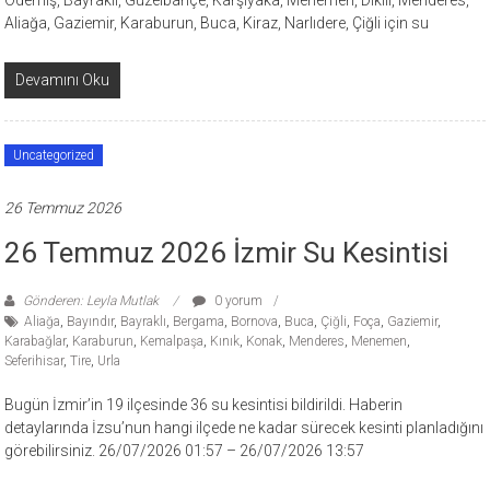
Ödemiş, Bayraklı, Güzelbahçe, Karşıyaka, Menemen, Dikili, Menderes,
Aliağa, Gaziemir, Karaburun, Buca, Kiraz, Narlıdere, Çiğli için su
Devamını Oku
Uncategorized
26 Temmuz 2026
26 Temmuz 2026 İzmir Su Kesintisi
Gönderen: Leyla Mutlak
0 yorum
Aliağa
,
Bayındır
,
Bayraklı
,
Bergama
,
Bornova
,
Buca
,
Çiğli
,
Foça
,
Gaziemir
,
Karabağlar
,
Karaburun
,
Kemalpaşa
,
Kınık
,
Konak
,
Menderes
,
Menemen
,
Seferihisar
,
Tire
,
Urla
Bugün İzmir’in 19 ilçesinde 36 su kesintisi bildirildi. Haberin
detaylarında İzsu’nun hangi ilçede ne kadar sürecek kesinti planladığını
görebilirsiniz. 26/07/2026 01:57 – 26/07/2026 13:57