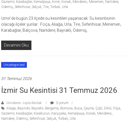
Gaziemir
,
Karabağlar
,
Kemalpaşa
,
Kınık
,
Konak
,
Menderes
,
Menemen
,
Narlıdere
,
Ödemiş
,
Seferihisar
,
Selçuk
,
Tire
,
Torbalı
,
Urla
İzmir’de bugün 23 ilçede su kesintileri yaşanacak. Su kesintisinin
olacağı ilçeler şunlar : Foça, Aliağa, Urla, Tire, Seferihisar, Menemen,
Karabağlar, Balçova, Narlıdere, Bayraklı, Ödemiş,
Devamını Oku
Uncategorized
31 Temmuz 2026
İzmir Su Kesintisi 31 Temmuz 2026
Gönderen: Leyla Mutlak
0 yorum
Aliağa
,
Bayındır
,
Bayraklı
,
Bergama
,
Bornova
,
Buca
,
Çeşme
,
Çiğli
,
Dikili
,
Foça
,
Gaziemir
,
Karabağlar
,
Karaburun
,
Karşıyaka
,
Kemalpaşa
,
Konak
,
Menderes
,
Narlıdere
,
Ödemiş
,
Seferihisar
,
Selçuk
,
Torbalı
,
Urla