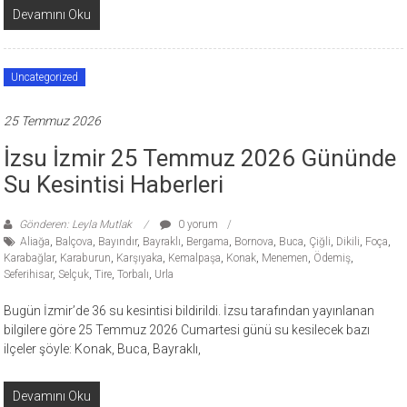
Devamını Oku
Uncategorized
25 Temmuz 2026
İzsu İzmir 25 Temmuz 2026 Gününde
Su Kesintisi Haberleri
Gönderen: Leyla Mutlak
0 yorum
Aliağa
,
Balçova
,
Bayındır
,
Bayraklı
,
Bergama
,
Bornova
,
Buca
,
Çiğli
,
Dikili
,
Foça
,
Karabağlar
,
Karaburun
,
Karşıyaka
,
Kemalpaşa
,
Konak
,
Menemen
,
Ödemiş
,
Seferihisar
,
Selçuk
,
Tire
,
Torbalı
,
Urla
Bugün İzmir’de 36 su kesintisi bildirildi. İzsu tarafından yayınlanan
bilgilere göre 25 Temmuz 2026 Cumartesi günü su kesilecek bazı
ilçeler şöyle: Konak, Buca, Bayraklı,
Devamını Oku