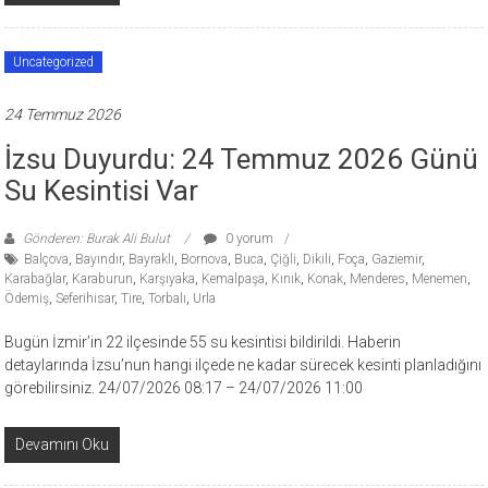
Uncategorized
24 Temmuz 2026
İzsu Duyurdu: 24 Temmuz 2026 Günü
Su Kesintisi Var
Gönderen: Burak Ali Bulut
0 yorum
Balçova
,
Bayındır
,
Bayraklı
,
Bornova
,
Buca
,
Çiğli
,
Dikili
,
Foça
,
Gaziemir
,
Karabağlar
,
Karaburun
,
Karşıyaka
,
Kemalpaşa
,
Kınık
,
Konak
,
Menderes
,
Menemen
,
Ödemiş
,
Seferihisar
,
Tire
,
Torbalı
,
Urla
Bugün İzmir’in 22 ilçesinde 55 su kesintisi bildirildi. Haberin
detaylarında İzsu’nun hangi ilçede ne kadar sürecek kesinti planladığını
görebilirsiniz. 24/07/2026 08:17 – 24/07/2026 11:00
Devamını Oku