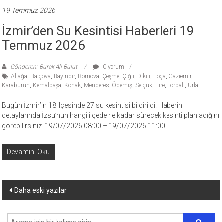
19 Temmuz 2026
İzmir’den Su Kesintisi Haberleri 19
Temmuz 2026
Gönderen: Burak Ali Bulut
0 yorum
Aliağa
,
Balçova
,
Bayındır
,
Bornova
,
Çeşme
,
Çiğli
,
Dikili
,
Foça
,
Gaziemir
,
Karaburun
,
Kemalpaşa
,
Konak
,
Menderes
,
Ödemiş
,
Selçuk
,
Tire
,
Torbalı
,
Urla
Bugün İzmir’in 18 ilçesinde 27 su kesintisi bildirildi. Haberin
detaylarında İzsu’nun hangi ilçede ne kadar sürecek kesinti planladığını
görebilirsiniz. 19/07/2026 08:00 – 19/07/2026 11:00
Devamını Oku
Yazı
Daha eski yazılar
dolaşımı