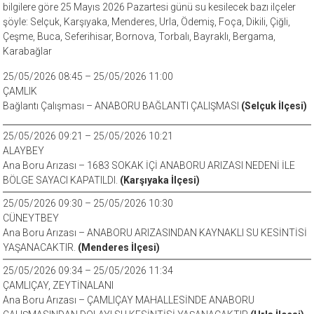
bilgilere göre 25 Mayıs 2026 Pazartesi günü su kesilecek bazı ilçeler
şöyle: Selçuk, Karşıyaka, Menderes, Urla, Ödemiş, Foça, Dikili, Çiğli,
Çeşme, Buca, Seferihisar, Bornova, Torbalı, Bayraklı, Bergama,
Karabağlar
25/05/2026 08:45 – 25/05/2026 11:00
ÇAMLIK
Bağlantı Çalışması – ANABORU BAĞLANTI ÇALIŞMASI
(Selçuk İlçesi)
25/05/2026 09:21 – 25/05/2026 10:21
ALAYBEY
Ana Boru Arızası – 1683 SOKAK İÇİ ANABORU ARIZASI NEDENİ İLE
BÖLGE SAYACI KAPATILDI.
(Karşıyaka İlçesi)
25/05/2026 09:30 – 25/05/2026 10:30
CÜNEYTBEY
Ana Boru Arızası – ANABORU ARIZASINDAN KAYNAKLI SU KESİNTİSİ
YAŞANACAKTIR.
(Menderes İlçesi)
25/05/2026 09:34 – 25/05/2026 11:34
ÇAMLIÇAY, ZEYTİNALANI
Ana Boru Arızası – ÇAMLIÇAY MAHALLESİNDE ANABORU