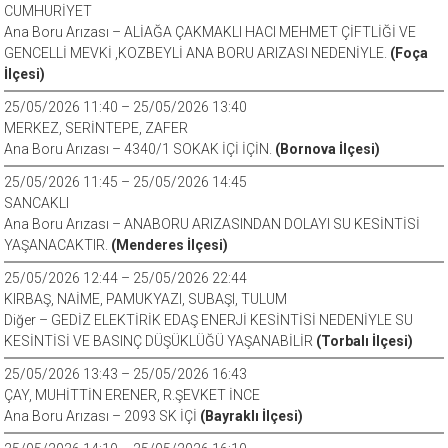
CUMHURİYET
Ana Boru Arızası – ALİAĞA ÇAKMAKLI HACI MEHMET ÇİFTLİĞİ VE
GENCELLİ MEVKİ ,KOZBEYLİ ANA BORU ARIZASI NEDENİYLE.
(Foça
İlçesi)
25/05/2026 11:40 – 25/05/2026 13:40
MERKEZ, SERİNTEPE, ZAFER
Ana Boru Arızası – 4340/1 SOKAK İÇİ İÇİN.
(Bornova İlçesi)
25/05/2026 11:45 – 25/05/2026 14:45
SANCAKLI
Ana Boru Arızası – ANABORU ARIZASINDAN DOLAYI SU KESİNTİSİ
YAŞANACAKTIR.
(Menderes İlçesi)
25/05/2026 12:44 – 25/05/2026 22:44
KIRBAŞ, NAİME, PAMUKYAZI, SUBAŞI, TULUM
Diğer – GEDİZ ELEKTİRİK EDAŞ ENERJİ KESİNTİSİ NEDENİYLE SU
KESİNTİSİ VE BASINÇ DÜŞÜKLÜĞÜ YAŞANABİLİR
(Torbalı İlçesi)
25/05/2026 13:43 – 25/05/2026 16:43
ÇAY, MUHİTTİN ERENER, R.ŞEVKET İNCE
Ana Boru Arızası – 2093 SK İÇİ
(Bayraklı İlçesi)