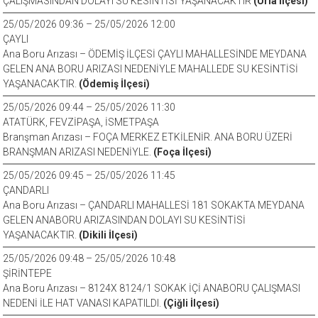
ÇALIŞMASINDAN DOLAYI SU KESİNTİSİ YAŞANACAKTIR
(Urla İlçesi)
25/05/2026 09:36 – 25/05/2026 12:00
ÇAYLI
Ana Boru Arızası – ÖDEMİŞ İLÇESİ ÇAYLI MAHALLESİNDE MEYDANA
GELEN ANA BORU ARIZASI NEDENİYLE MAHALLEDE SU KESİNTİSİ
YAŞANACAKTIR.
(Ödemiş İlçesi)
25/05/2026 09:44 – 25/05/2026 11:30
ATATÜRK, FEVZİPAŞA, İSMETPAŞA
Branşman Arızası – FOÇA MERKEZ ETKİLENİR. ANA BORU ÜZERİ
BRANŞMAN ARIZASI NEDENİYLE.
(Foça İlçesi)
25/05/2026 09:45 – 25/05/2026 11:45
ÇANDARLI
Ana Boru Arızası – ÇANDARLI MAHALLESİ 181 SOKAKTA MEYDANA
GELEN ANABORU ARIZASINDAN DOLAYI SU KESİNTİSİ
YAŞANACAKTIR.
(Dikili İlçesi)
25/05/2026 09:48 – 25/05/2026 10:48
ŞİRİNTEPE
Ana Boru Arızası – 8124X 8124/1 SOKAK İÇİ ANABORU ÇALIŞMASI
NEDENİ İLE HAT VANASI KAPATILDI.
(Çiğli İlçesi)