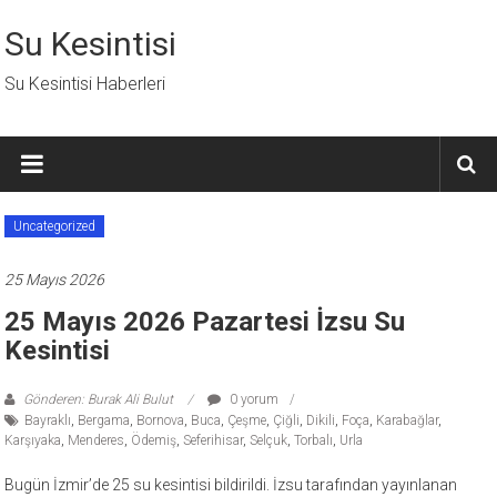
İçeriğe
geç
Su Kesintisi
Su Kesintisi Haberleri
Uncategorized
25 Mayıs 2026
25 Mayıs 2026 Pazartesi İzsu Su
Kesintisi
Gönderen: Burak Ali Bulut
0 yorum
Bayraklı
,
Bergama
,
Bornova
,
Buca
,
Çeşme
,
Çiğli
,
Dikili
,
Foça
,
Karabağlar
,
Karşıyaka
,
Menderes
,
Ödemiş
,
Seferihisar
,
Selçuk
,
Torbalı
,
Urla
Bugün İzmir’de 25 su kesintisi bildirildi. İzsu tarafından yayınlanan