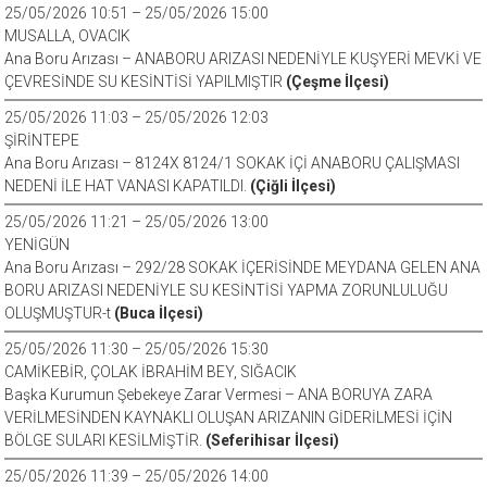
25/05/2026 10:51 – 25/05/2026 15:00
MUSALLA, OVACIK
Ana Boru Arızası – ANABORU ARIZASI NEDENİYLE KUŞYERİ MEVKİ VE
ÇEVRESİNDE SU KESİNTİSİ YAPILMIŞTIR
(Çeşme İlçesi)
25/05/2026 11:03 – 25/05/2026 12:03
ŞİRİNTEPE
Ana Boru Arızası – 8124X 8124/1 SOKAK İÇİ ANABORU ÇALIŞMASI
NEDENİ İLE HAT VANASI KAPATILDI.
(Çiğli İlçesi)
25/05/2026 11:21 – 25/05/2026 13:00
YENİGÜN
Ana Boru Arızası – 292/28 SOKAK İÇERİSİNDE MEYDANA GELEN ANA
BORU ARIZASI NEDENİYLE SU KESİNTİSİ YAPMA ZORUNLULUĞU
OLUŞMUŞTUR-t
(Buca İlçesi)
25/05/2026 11:30 – 25/05/2026 15:30
CAMİKEBİR, ÇOLAK İBRAHİM BEY, SIĞACIK
Başka Kurumun Şebekeye Zarar Vermesi – ANA BORUYA ZARA
VERİLMESİNDEN KAYNAKLI OLUŞAN ARIZANIN GİDERİLMESİ İÇİN
BÖLGE SULARI KESİLMİŞTİR.
(Seferihisar İlçesi)
25/05/2026 11:39 – 25/05/2026 14:00