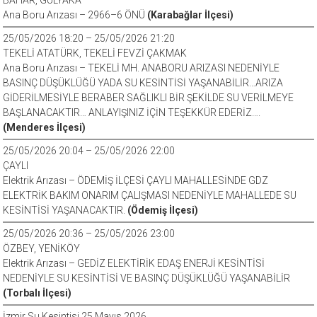
BAHAR, GÜLYAKA
Ana Boru Arızası – 2966–6 ÖNÜ
(Karabağlar İlçesi)
25/05/2026 18:20 – 25/05/2026 21:20
TEKELİ ATATÜRK, TEKELİ FEVZİ ÇAKMAK
Ana Boru Arızası – TEKELİ MH. ANABORU ARIZASI NEDENİYLE
BASINÇ DÜŞÜKLÜĞÜ YADA SU KESİNTİSİ YAŞANABİLİR…ARIZA
GİDERİLMESİYLE BERABER SAĞLIKLI BİR ŞEKİLDE SU VERİLMEYE
BAŞLANACAKTIR… ANLAYIŞINIZ İÇİN TEŞEKKÜR EDERİZ….
(Menderes İlçesi)
25/05/2026 20:04 – 25/05/2026 22:00
ÇAYLI
Elektrik Arızası – ÖDEMİŞ İLÇESİ ÇAYLI MAHALLESİNDE GDZ
ELEKTRİK BAKIM ONARIM ÇALIŞMASI NEDENİYLE MAHALLEDE SU
KESİNTİSİ YAŞANACAKTIR.
(Ödemiş İlçesi)
25/05/2026 20:36 – 25/05/2026 23:00
ÖZBEY, YENİKÖY
Elektrik Arızası – GEDİZ ELEKTİRİK EDAŞ ENERJİ KESİNTİSİ
NEDENİYLE SU KESİNTİSİ VE BASINÇ DÜŞÜKLÜĞÜ YAŞANABİLİR
(Torbalı İlçesi)
İzmir Su Kesintisi 25 Mayıs 2026