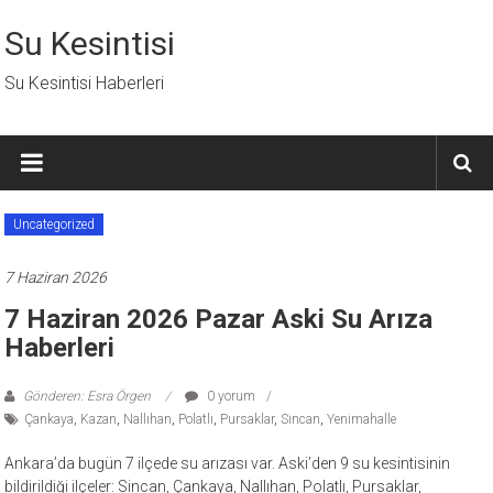
İçeriğe
geç
Su Kesintisi
Su Kesintisi Haberleri
Uncategorized
7 Haziran 2026
7 Haziran 2026 Pazar Aski Su Arıza
Haberleri
Gönderen: Esra Örgen
0 yorum
Çankaya
,
Kazan
,
Nallıhan
,
Polatlı
,
Pursaklar
,
Sincan
,
Yenimahalle
Ankara’da bugün 7 ilçede su arızası var. Aski’den 9 su kesintisinin
bildirildiği ilçeler: Sincan, Çankaya, Nallıhan, Polatlı, Pursaklar,