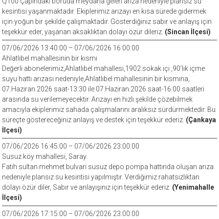
Q100 Çapındaki boruda meydana gelen arıza nedeniyle plansız su
kesintisi yaşanmaktadır. Ekiplerimiz arızayı en kısa sürede gidermek
için yoğun bir şekilde çalışmaktadır. Gösterdiğiniz sabır ve anlayış için
teşekkür eder, yaşanan aksaklıktan dolayı özür dileriz.
(Sincan İlçesi)
07/06/2026 13:40:00 – 07/06/2026 16:00:00
Ahlatlıbel mahallesinin bir kısmı
Değerli abonelerimiz,Ahlatlıbel mahallesi,1902.sokak içi ,90’lık içme
suyu hattı arızası nedeniyle,Ahlatlıbel mahallesinin bir kısmına,
07.Haziran.2026 saat-13:30 ile 07.Haziran.2026 saat-16:00 saatleri
arasında su verilemeyecektir. Arızayı en hızlı şekilde çözebilmek
amacıyla ekiplerimiz sahada çalışmalarını aralıksız sürdürmektedir. Bu
süreçte göstereceğiniz anlayış ve destek için teşekkür ederiz.
(Çankaya
İlçesi)
07/06/2026 16:45:00 – 07/06/2026 23:00:00
Susuz köy mahallesi, Saray.
Fatih sultan mehmet bulvarı susuz depo pompa hattında oluşan arıza
nedeniyle plansız su kesintisi yapılmıştır. Verdiğimiz rahatsızlıktan
dolayı özür diler, Sabır ve anlayışınız için teşekkür ederiz.
(Yenimahalle
İlçesi)
07/06/2026 17:15:00 – 07/06/2026 23:00:00