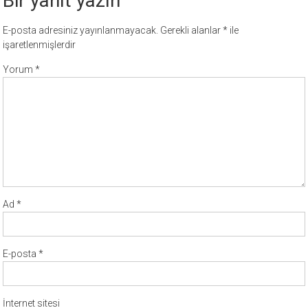
Bir yanıt yazın
E-posta adresiniz yayınlanmayacak.
Gerekli alanlar
*
ile
işaretlenmişlerdir
Yorum
*
Ad
*
E-posta
*
İnternet sitesi