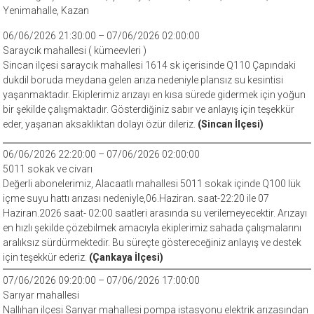
Yenimahalle, Kazan
06/06/2026 21:30:00 – 07/06/2026 02:00:00
Saraycık mahallesi ( kümeevleri )
Sincan ilçesi saraycık mahallesi 1614 sk içerisinde Q110 Çapındaki
dukdil boruda meydana gelen arıza nedeniyle plansız su kesintisi
yaşanmaktadır. Ekiplerimiz arızayı en kısa sürede gidermek için yoğun
bir şekilde çalışmaktadır. Gösterdiğiniz sabır ve anlayış için teşekkür
eder, yaşanan aksaklıktan dolayı özür dileriz.
(Sincan İlçesi)
06/06/2026 22:20:00 – 07/06/2026 02:00:00
5011 sokak ve civarı
Değerli abonelerimiz, Alacaatlı mahallesi 5011 sokak içinde Q100 lük
içme suyu hattı arızası nedeniyle,06.Haziran. saat-22:20 ile 07
Haziran.2026 saat- 02:00 saatleri arasında su verilemeyecektir. Arızayı
en hızlı şekilde çözebilmek amacıyla ekiplerimiz sahada çalışmalarını
aralıksız sürdürmektedir. Bu süreçte göstereceğiniz anlayış ve destek
için teşekkür ederiz.
(Çankaya İlçesi)
07/06/2026 09:20:00 – 07/06/2026 17:00:00
Sarıyar mahallesi
Nallıhan ilçesi Sarıyar mahallesi pompa istasyonu elektrik arızasından