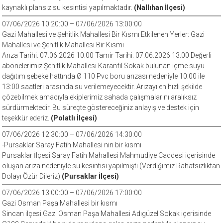
kaynaklı plansız su kesintisi yapılmaktadır.
(Nallıhan İlçesi)
07/06/2026 10:20:00 – 07/06/2026 13:00:00
Gazi Mahallesi ve Şehitlik Mahallesi Bir Kısmı Etkilenen Yerler: Gazi
Mahallesi ve Şehitlik Mahallesi Bir Kısmı
Arıza Tarihi: 07.06.2026 10:00 Tamir Tarihi: 07.06.2026 13:00 Değerli
abonelerimiz Şehitlik Mahallesi Karanfil Sokak bulunan içme suyu
dağıtım şebeke hattında Ø 110 Pvc boru arızası nedeniyle 10:00 ile
13:00 saatleri arasında su verilemeyecektir. Arızayı en hızlı şekilde
çözebilmek amacıyla ekiplerimiz sahada çalışmalarını aralıksız
sürdürmektedir. Bu süreçte göstereceğiniz anlayış ve destek için
teşekkür ederiz.
(Polatlı İlçesi)
07/06/2026 12:30:00 – 07/06/2026 14:30:00
-Pursaklar Saray Fatih Mahallesi nin bir kısmı
Pursaklar İlçesi Saray Fatih Mahallesi Mahmudiye Caddesi içerisinde
oluşan arıza nedeniyle su kesintisi yapılmıştı (Verdiğimiz Rahatsızlıktan
Dolayı Özür Dileriz)
(Pursaklar İlçesi)
07/06/2026 13:00:00 – 07/06/2026 17:00:00
Gazi Osman Paşa Mahallesi bir kısmı
Sincan ilçesi Gazi Osman Paşa Mahallesi Adıgüzel Sokak içerisinde