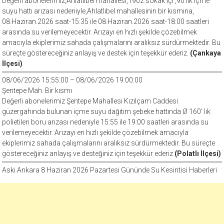
Değerli abonelerimiz,Ahlatlıbel mahallesi,1902.sokak içi ,90’lık içme
suyu hattı arızası nedeniyle,Ahlatlıbel mahallesinin bir kısmına,
08.Haziran.2026 saat-15:35 ile 08.Haziran.2026 saat-18:00 saatleri
arasında su verilemeyecektir. Arızayı en hızlı şekilde çözebilmek
amacıyla ekiplerimiz sahada çalışmalarını aralıksız sürdürmektedir. Bu
süreçte göstereceğiniz anlayış ve destek için teşekkür ederiz.
(Çankaya
İlçesi)
08/06/2026 15:55:00 – 08/06/2026 19:00:00
Şentepe Mah. Bir kısmı
Değerli abonelerimiz Şentepe Mahallesi Kızılçam Caddesi
güzergahında bulunan içme suyu dağıtım şebeke hattında Ø 160′ lık
polietilen boru arızası nedeniyle 15:55 ile 19:00 saatleri arasında su
verilemeyecektir. Arızayı en hızlı şekilde çözebilmek amacıyla
ekiplerimiz sahada çalışmalarını aralıksız sürdürmektedir. Bu süreçte
göstereceğiniz anlayış ve desteğiniz için teşekkür ederiz
(Polatlı İlçesi)
Aski Ankara 8 Haziran 2026 Pazartesi Gününde Su Kesintisi Haberleri