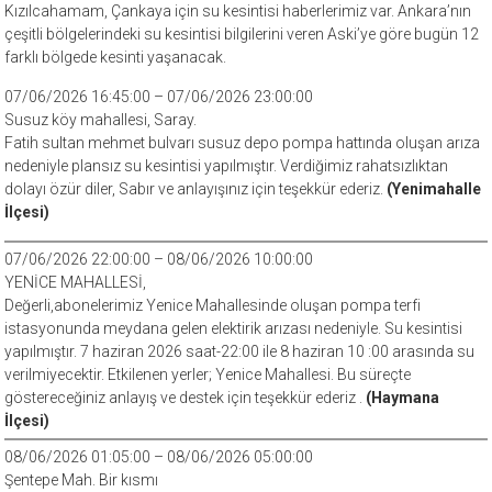
Kızılcahamam, Çankaya için su kesintisi haberlerimiz var. Ankara’nın
çeşitli bölgelerindeki su kesintisi bilgilerini veren Aski’ye göre bugün 12
farklı bölgede kesinti yaşanacak.
07/06/2026 16:45:00 – 07/06/2026 23:00:00
Susuz köy mahallesi, Saray.
Fatih sultan mehmet bulvarı susuz depo pompa hattında oluşan arıza
nedeniyle plansız su kesintisi yapılmıştır. Verdiğimiz rahatsızlıktan
dolayı özür diler, Sabır ve anlayışınız için teşekkür ederiz.
(Yenimahalle
İlçesi)
07/06/2026 22:00:00 – 08/06/2026 10:00:00
YENİCE MAHALLESİ,
Değerli,abonelerimiz Yenice Mahallesinde oluşan pompa terfi
istasyonunda meydana gelen elektirik arızası nedeniyle. Su kesintisi
yapılmıştır. 7 haziran 2026 saat-22:00 ile 8 haziran 10 :00 arasında su
verilmiyecektir. Etkilenen yerler; Yenice Mahallesi. Bu süreçte
göstereceğiniz anlayış ve destek için teşekkür ederiz .
(Haymana
İlçesi)
08/06/2026 01:05:00 – 08/06/2026 05:00:00
Şentepe Mah. Bir kısmı