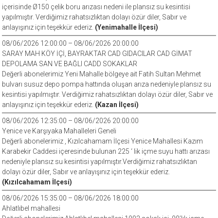
içerisinde Ø150 çelik boru arızası nedeni ile plansız su kesintisi
yapılmıştır. Verdiğimiz rahatsızlıktan dolayı özür diler, Sabır ve
anlayışınız için teşekkür ederiz.
(Yenimahalle İlçesi)
08/06/2026 12:00:00 – 08/06/2026 20:00:00
SARAY MAH KÖY İÇİ, BAYRAKTAR CAD GIDACILAR CAD GİMAT
DEPOLAMA SAN VE BAĞLI CADD SOKAKLAR
Değerli abonelerimiz Yeni Mahalle bölgeye ait Fatih Sultan Mehmet
bulvarı susuz depo pompa hattında oluşan arıza nedeniyle plansız su
kesintisi yapılmıştır. Verdiğimiz rahatsızlıktan dolayı özür diler, Sabır ve
anlayışınız için teşekkür ederiz.
(Kazan İlçesi)
08/06/2026 12:35:00 – 08/06/2026 20:00:00
Yenice ve Karşıyaka Mahalleleri Geneli
Değerli abonelerimiz , Kızılcahamam İlçesi Yenice Mahallesi Kazım
Karabekir Caddesi içeresinde bulunan 225 ‘ lik içme suyu hattı arızası
nedeniyle plansız su kesintisi yapılmıştır.Verdiğimiz rahatsızlıktan
dolayı özür diler, Sabır ve anlayışınız için teşekkür ederiz.
(Kızılcahamam İlçesi)
08/06/2026 15:35:00 – 08/06/2026 18:00:00
Ahlatlıbel mahallesi