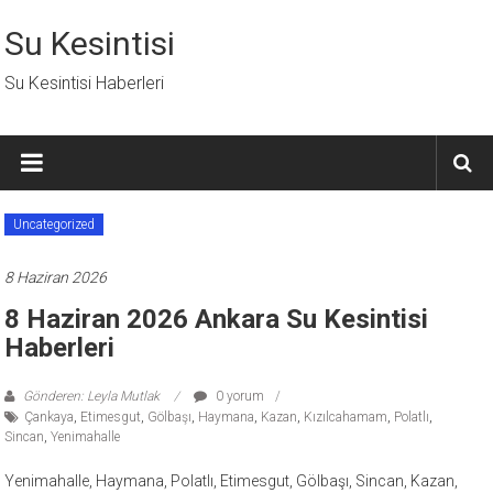
İçeriğe
geç
Su Kesintisi
Su Kesintisi Haberleri
Uncategorized
8 Haziran 2026
8 Haziran 2026 Ankara Su Kesintisi
Haberleri
Gönderen: Leyla Mutlak
0 yorum
Çankaya
,
Etimesgut
,
Gölbaşı
,
Haymana
,
Kazan
,
Kızılcahamam
,
Polatlı
,
Sincan
,
Yenimahalle
Yenimahalle, Haymana, Polatlı, Etimesgut, Gölbaşı, Sincan, Kazan,