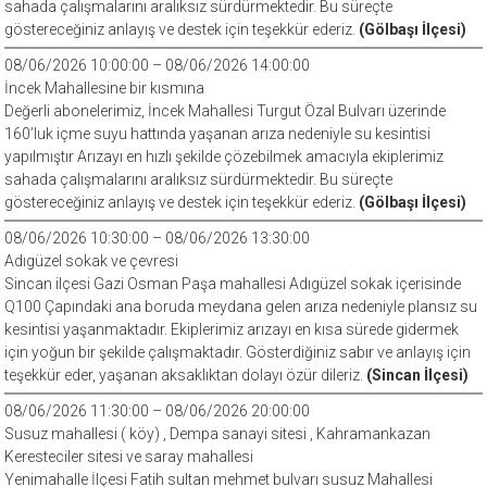
sahada çalışmalarını aralıksız sürdürmektedir. Bu süreçte
göstereceğiniz anlayış ve destek için teşekkür ederiz.
(Gölbaşı İlçesi)
08/06/2026 10:00:00 – 08/06/2026 14:00:00
İncek Mahallesine bir kısmına
Değerli abonelerimiz, İncek Mahallesi Turgut Özal Bulvarı üzerinde
160’luk içme suyu hattında yaşanan arıza nedeniyle su kesintisi
yapılmıştır Arızayı en hızlı şekilde çözebilmek amacıyla ekiplerimiz
sahada çalışmalarını aralıksız sürdürmektedir. Bu süreçte
göstereceğiniz anlayış ve destek için teşekkür ederiz.
(Gölbaşı İlçesi)
08/06/2026 10:30:00 – 08/06/2026 13:30:00
Adıgüzel sokak ve çevresi
Sincan ilçesi Gazi Osman Paşa mahallesi Adıgüzel sokak içerisinde
Q100 Çapındaki ana boruda meydana gelen arıza nedeniyle plansız su
kesintisi yaşanmaktadır. Ekiplerimiz arızayı en kısa sürede gidermek
için yoğun bir şekilde çalışmaktadır. Gösterdiğiniz sabır ve anlayış için
teşekkür eder, yaşanan aksaklıktan dolayı özür dileriz.
(Sincan İlçesi)
08/06/2026 11:30:00 – 08/06/2026 20:00:00
Susuz mahallesi ( köy) , Dempa sanayi sitesi , Kahramankazan
Keresteciler sitesi ve saray mahallesi
Yenimahalle İlçesi Fatih sultan mehmet bulvarı susuz Mahallesi