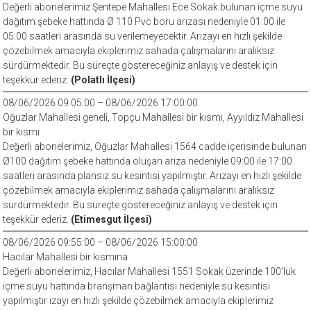
Değerli abonelerimiz Şentepe Mahallesi Ece Sokak bulunan içme suyu
dağıtım şebeke hattında Ø 110 Pvc boru arızası nedeniyle 01:00 ile
05:00 saatleri arasında su verilemeyecektir. Arızayı en hızlı şekilde
çözebilmek amacıyla ekiplerimiz sahada çalışmalarını aralıksız
sürdürmektedir. Bu süreçte göstereceğiniz anlayış ve destek için
teşekkür ederiz.
(Polatlı İlçesi)
08/06/2026 09:05:00 – 08/06/2026 17:00:00
Oğuzlar Mahallesi geneli, Topçu Mahallesi bir kısmı, Ayyıldız Mahallesi
bir kısmı
Değerli abonelerimiz, Oğuzlar Mahallesi 1564 cadde içerisinde bulunan
Ø100 dağıtım şebeke hattında oluşan arıza nedeniyle 09:00 ile 17:00
saatleri arasında plansız su kesintisi yapılmıştır. Arızayı en hızlı şekilde
çözebilmek amacıyla ekiplerimiz sahada çalışmalarını aralıksız
sürdürmektedir. Bu süreçte göstereceğiniz anlayış ve destek için
teşekkür ederiz.
(Etimesgut İlçesi)
08/06/2026 09:55:00 – 08/06/2026 15:00:00
Hacılar Mahallesi bir kısmına
Değerli abonelerimiz, Hacılar Mahallesi 1551 Sokak üzerinde 100’lük
içme suyu hattında branşman bağlantısı nedeniyle su kesintisi
yapılmıştır ızayı en hızlı şekilde çözebilmek amacıyla ekiplerimiz