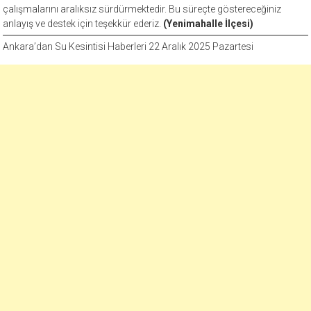
çalışmalarını aralıksız sürdürmektedir. Bu süreçte göstereceğiniz
anlayış ve destek için teşekkür ederiz.
(Yenimahalle İlçesi)
Ankara’dan Su Kesintisi Haberleri 22 Aralık 2025 Pazartesi