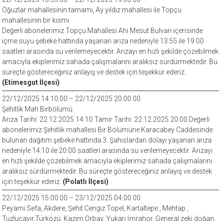
Oğuzlar mahallesinin tamamı, Ay yıldız mahallesi ile Topçu
mahallesinin bir kısmı.
Değerli abonelerimiz Topçu Mahallesi Ahi Mesut Bulvarı içerisinde
içme suyu şebeke hattında yaşanan arıza nedeniyle 13:55 ile 19:00
saatleri arasında su verilemeyecektir. Arızayı en hızlı şekilde çözebilmek
amacıyla ekiplerimiz sahada çalışmalarını aralıksız sürdürmektedir. Bu
süreçte göstereceğiniz anlayış ve destek için teşekkür ederiz.
(Etimesgut İlçesi)
22/12/2025 14:10:00 – 22/12/2025 20:00:00
Şehitlik Mah Birbölümü
Arıza Tarihi: 22.12.2025 14:10 Tamir Tarihi: 22.12.2025 20:00 Değerli
abonelerimiz Şehitlik mahallesi Bir Bölümüne Karacabey Caddesinde
bulunan dağıtım şebeke hattında 3. Şahıslardan dolayı yaşanan arıza
nedeniyle 14:10 ile 20:00 saatleri arasında su verilemeyecektir. Arızayı
en hızlı şekilde çözebilmek amacıyla ekiplerimiz sahada çalışmalarını
aralıksız sürdürmektedir. Bu süreçte göstereceğiniz anlayış ve destek
için teşekkür ederiz.
(Polatlı İlçesi)
22/12/2025 15:00:00 – 23/12/2025 04:00:00
Peyami Sefa, Akdere, Şehit Cengiz Topel, Kartaltepe , Mehtap ,
Tuzluçayır,Türközü, Kazım Orbay, Yukarı İmrahor, General zeki doğan,