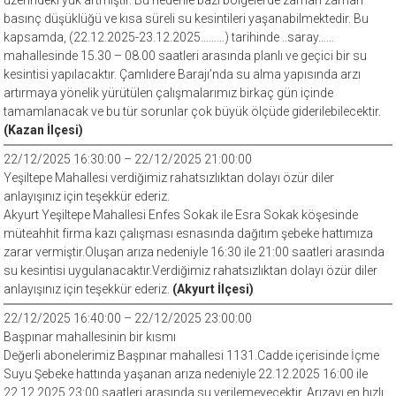
üzerindeki yük artmıştır. Bu nedenle bazı bölgelerde zaman zaman
basınç düşüklüğü ve kısa süreli su kesintileri yaşanabilmektedir. Bu
kapsamda, (22.12.2025-23.12.2025………) tarihinde ..saray……
mahallesinde 15.30 – 08.00 saatleri arasında planlı ve geçici bir su
kesintisi yapılacaktır. Çamlıdere Barajı’nda su alma yapısında arzı
artırmaya yönelik yürütülen çalışmalarımız birkaç gün içinde
tamamlanacak ve bu tür sorunlar çok büyük ölçüde giderilebilecektir.
(Kazan İlçesi)
22/12/2025 16:30:00 – 22/12/2025 21:00:00
Yeşiltepe Mahallesi verdiğimiz rahatsızlıktan dolayı özür diler
anlayışınız için teşekkür ederiz.
Akyurt Yeşiltepe Mahallesi Enfes Sokak ile Esra Sokak köşesinde
müteahhit firma kazı çalışması esnasında dağıtım şebeke hattımıza
zarar vermiştir.Oluşan arıza nedeniyle 16:30 ile 21:00 saatleri arasında
su kesintisi uygulanacaktır.Verdiğimiz rahatsızlıktan dolayı özür diler
anlayışınız için teşekkür ederiz.
(Akyurt İlçesi)
22/12/2025 16:40:00 – 22/12/2025 23:00:00
Başpınar mahallesinin bir kısmı
Değerli abonelerimiz Başpınar mahallesi 1131.Cadde içerisinde İçme
Suyu Şebeke hattında yaşanan arıza nedeniyle 22.12.2025 16:00 ile
22.12.2025 23:00 saatleri arasında su verilemeyecektir. Arızayı en hızlı