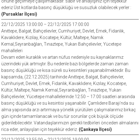
önüne geçilmeye çalışılmaktadır. sabır ve anlayışınız için teşekkür
ederiz Üst kotlarda basınç düşüklüğü ve susuzluk olabilecek yerler :
(Pursaklar İlçesi)
22/12/2025 13:00:00 – 22/12/2025 17:00:00
Anıttepe, Balgat, Bahçelievler, Cumhuriyet, Devlet, Emek, Fidanlık,
Kavaklıdere, Kızılay, Kocatepe, Kültür, Maltepe, Namık
Kemal,Seyranbağları, Tınaztepe, Yukarı Bahçelievler, Yücetepe
mahalleleri
Devam eden kuraklık ve artan nüfus nedeniyle su kaynaklarımız
üzerindeki yük artmıştır. Bu nedenle bazı bölgelerde zaman zaman
basınç düşüklüğü ve kısa süreli su kesintileri yaşanabilmektedir. Bu
kapsamda, (22.12.2025) tarihinde Anıttepe, Balgat, Bahçelievler,
Cumhuriyet, Devlet, Emek, Fidanlık, Kavaklıdere, Kızılay, Kocatepe,
Kültür, Maltepe, Namık Kemal,Seyranbağları, Tınaztepe, Yukarı
Bahçelievler, Yücetepe mahallelerinde 12:50 – 17:00 saatleri arasında
basınç düşüklüğü ve su kesintisi yaşanabilir. Çamlıdere Barajı’nda su
alma yapısında arzı artırmaya yönelik yürütülen çalışmalarımız birkaç
gün içinde tamamlanacak ve bu tür sorunlar çok büyük ölçüde
giderilebilecektir. Vatandaşlarımızın gerekli tedbirleri önceden almalarını
rica eder, anlayışları için teşekkür ederiz.
(Çankaya İlçesi)
22/12/2025 13:55:00 – 22/12/2025 19:00:00