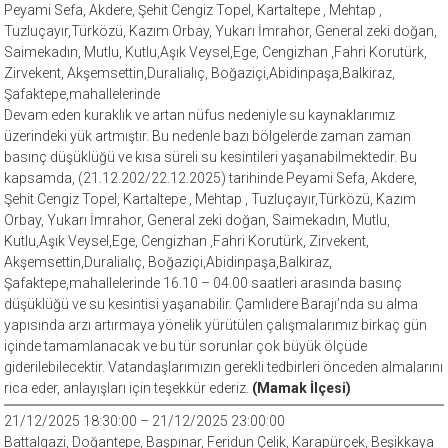
Peyami Sefa, Akdere, Şehit Cengiz Topel, Kartaltepe , Mehtap ,
Tuzluçayır,Türközü, Kazım Orbay, Yukarı İmrahor, General zeki doğan,
Saimekadın, Mutlu, Kutlu,Aşık Veysel,Ege, Cengizhan ,Fahri Korutürk,
Zirvekent, Akşemsettin,Duralialıç, Boğaziçi,Abidinpaşa,Balkiraz,
Şafaktepe,mahallelerinde
Devam eden kuraklık ve artan nüfus nedeniyle su kaynaklarımız
üzerindeki yük artmıştır. Bu nedenle bazı bölgelerde zaman zaman
basınç düşüklüğü ve kısa süreli su kesintileri yaşanabilmektedir. Bu
kapsamda, (21.12.202/22.12.2025) tarihinde Peyami Sefa, Akdere,
Şehit Cengiz Topel, Kartaltepe , Mehtap , Tuzluçayır,Türközü, Kazım
Orbay, Yukarı İmrahor, General zeki doğan, Saimekadın, Mutlu,
Kutlu,Aşık Veysel,Ege, Cengizhan ,Fahri Korutürk, Zirvekent,
Akşemsettin,Duralialıç, Boğaziçi,Abidinpaşa,Balkiraz,
Şafaktepe,mahallelerinde 16.10 – 04.00 saatleri arasında basınç
düşüklüğü ve su kesintisi yaşanabilir. Çamlıdere Barajı’nda su alma
yapısında arzı artırmaya yönelik yürütülen çalışmalarımız birkaç gün
içinde tamamlanacak ve bu tür sorunlar çok büyük ölçüde
giderilebilecektir. Vatandaşlarımızın gerekli tedbirleri önceden almalarını
rica eder, anlayışları için teşekkür ederiz.
(Mamak İlçesi)
21/12/2025 18:30:00 – 21/12/2025 23:00:00
Battalgazi, Doğantepe, Başpınar, Feridun Çelik, Karapürçek, Beşikkaya