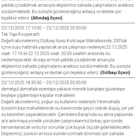
şekilde çözebilmek amacıyla ekiplerimiz sahada çalışmalarını aralıksız
sürdürmektedir. Bu süreçte göstereceğiniz anlayış ve destek için
teşekkür ederiz.
(Altındağ İlçesi)
22/12/2025 17:10:00 – 22/12/2025 20:00:00
Tek Yapı Kooperatifi
Değerli abonelerimiz,Gölbaşı İlçesi Kızılcaşar Mahallesinde, 200’lük
İçme suyu hattında yapılacak arıza çalışması nedeniyle,22.12.2025
saat- 17:10 ile 22.12.2025 saat- 20:00 saatleri arasında su
verilemeyecektir. Arızayı en hızlı şekilde çözebilmek amacıyla
ekiplerimiz sahada çalışmalarını aralıksız sürdürmektedir. Bu süreçte
göstereceğiniz anlayış ve destek için teşekkür ederiz.
(Gölbaşı İlçesi)
22/12/2025 18:30:00 – 23/12/2025 02:00:00
demetgül demetlale esentepe yakacık memlik barıştepe güventepe
beştepe çigdemtepe kayalar mahalleleri
Değerli abonelerimiz, yoğun su kullanımı nedeniyle Yenimahalle
ilçesinin bazı mahallelerinde su basıncında geçici olarak düşüş, yer yer
su kesintileri yaşanabilecektir. Çamlıdere Barajı’nda su alma yapısında
arzı artırmaya yönelik yürütülen çalışmalarımız birkaç gün içinde
tamamlanacak ve bu tür sorunlar çok büyük ölçüde giderilebilecektir.
Ekiplerimiz, sürecin en kısa sürede normale dönmesi için sahada