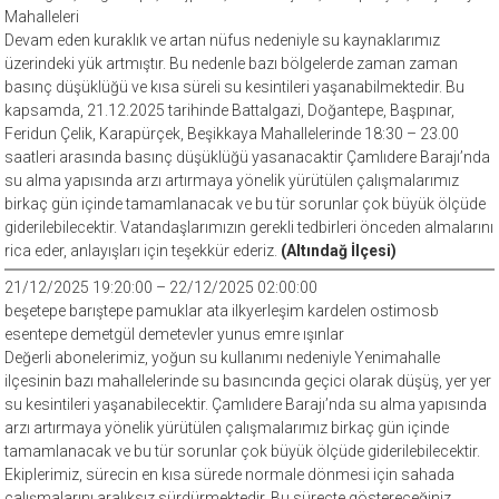
Mahalleleri
Devam eden kuraklık ve artan nüfus nedeniyle su kaynaklarımız
üzerindeki yük artmıştır. Bu nedenle bazı bölgelerde zaman zaman
basınç düşüklüğü ve kısa süreli su kesintileri yaşanabilmektedir. Bu
kapsamda, 21.12.2025 tarihinde Battalgazi, Doğantepe, Başpınar,
Feridun Çelik, Karapürçek, Beşikkaya Mahallelerinde 18:30 – 23.00
saatleri arasında basınç düşüklüğü yasanacaktir Çamlıdere Barajı’nda
su alma yapısında arzı artırmaya yönelik yürütülen çalışmalarımız
birkaç gün içinde tamamlanacak ve bu tür sorunlar çok büyük ölçüde
giderilebilecektir. Vatandaşlarımızın gerekli tedbirleri önceden almalarını
rica eder, anlayışları için teşekkür ederiz.
(Altındağ İlçesi)
21/12/2025 19:20:00 – 22/12/2025 02:00:00
beşetepe barıştepe pamuklar ata ilkyerleşim kardelen ostimosb
esentepe demetgül demetevler yunus emre ışınlar
Değerli abonelerimiz, yoğun su kullanımı nedeniyle Yenimahalle
ilçesinin bazı mahallelerinde su basıncında geçici olarak düşüş, yer yer
su kesintileri yaşanabilecektir. Çamlıdere Barajı’nda su alma yapısında
arzı artırmaya yönelik yürütülen çalışmalarımız birkaç gün içinde
tamamlanacak ve bu tür sorunlar çok büyük ölçüde giderilebilecektir.
Ekiplerimiz, sürecin en kısa sürede normale dönmesi için sahada
çalışmalarını aralıksız sürdürmektedir. Bu süreçte göstereceğiniz