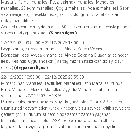
Mustafa Kemal mahallesi, Fevzi çakmak mahallesi, Menderes
mahallesi, 29 ekim mahallesi, Çoğlu mahallesi, Adalet mahallesi. Sabır
ve anlayışınız için teşekkür eder, vermiş olduğumuz rahatsızlıktan
dolayı özür dileriz.
Ana hat üzerinde meydana gelen 600 lük vana arızası nedeniyle plansız
su kesintisi yapılmaktadır.
(Sincan İlçesi)
22/12/2025 09:50:00 – 22/12/2025 13:00:00
Beypazarı ilçesi Ayvaşık mahallesi Akyazı Sokak Ve civarı
Beypazarı ilçesi Ayvaşık mahallesi Akyazı Sokakta Oluşan arıza nedeni
ile su Kesintisi Uygulancaktır ( Verdiğimiz rahatsızlıktan dolayı özür
dileriz)
(Beypazarı İlçesi)
22/12/2025 10:50:00 – 22/12/2025 23:55:00
Mimar Sinan Mahallesi Tevfik İleri Mahallesi Fatih Mahallesi Yunus
Emre Mahallesi Merkez Mahallesi Ayyıldız Mahallesi Tahmini su
verilme saati 22/12/2025 – 23:59
Pursaklar ilçemizin ana içme suyu kaynağı olan Çubuk-2 Barajında,
uzun süredir devam eden kuraklık nedeniyle su seviyesi kritik seviyelere
gerilemiştir. Bu durum, su temininde zaman zaman yaşanan
kesintilerin ana nedeni olup, ASKİ ekiplerimiz tarafından alternatif
kaynaklarla takviye sağlanarak vatandaşlarımızın mağduriyetinin