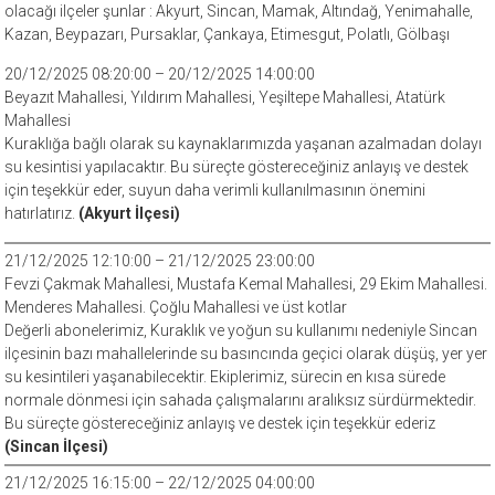
olacağı ilçeler şunlar : Akyurt, Sincan, Mamak, Altındağ, Yenimahalle,
Kazan, Beypazarı, Pursaklar, Çankaya, Etimesgut, Polatlı, Gölbaşı
20/12/2025 08:20:00 – 20/12/2025 14:00:00
Beyazıt Mahallesi, Yıldırım Mahallesi, Yeşiltepe Mahallesi, Atatürk
Mahallesi
Kuraklığa bağlı olarak su kaynaklarımızda yaşanan azalmadan dolayı
su kesintisi yapılacaktır. Bu süreçte göstereceğiniz anlayış ve destek
için teşekkür eder, suyun daha verimli kullanılmasının önemini
hatırlatırız.
(Akyurt İlçesi)
21/12/2025 12:10:00 – 21/12/2025 23:00:00
Fevzi Çakmak Mahallesi, Mustafa Kemal Mahallesi, 29 Ekim Mahallesi.
Menderes Mahallesi. Çoğlu Mahallesi ve üst kotlar
Değerli abonelerimiz, Kuraklık ve yoğun su kullanımı nedeniyle Sincan
ilçesinin bazı mahallelerinde su basıncında geçici olarak düşüş, yer yer
su kesintileri yaşanabilecektir. Ekiplerimiz, sürecin en kısa sürede
normale dönmesi için sahada çalışmalarını aralıksız sürdürmektedir.
Bu süreçte göstereceğiniz anlayış ve destek için teşekkür ederiz
(Sincan İlçesi)
21/12/2025 16:15:00 – 22/12/2025 04:00:00