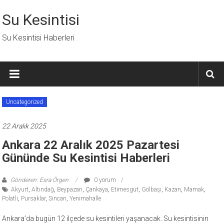
İçeriğe
geç
Su Kesintisi
Su Kesintisi Haberleri
Uncategorized
22 Aralık 2025
Ankara 22 Aralık 2025 Pazartesi
Gününde Su Kesintisi Haberleri
Gönderen: Esra Örgen
0 yorum
Akyurt
,
Altındağ
,
Beypazarı
,
Çankaya
,
Etimesgut
,
Gölbaşı
,
Kazan
,
Mamak
,
Polatlı
,
Pursaklar
,
Sincan
,
Yenimahalle
Ankara’da bugün 12 ilçede su kesintileri yaşanacak. Su kesintisinin