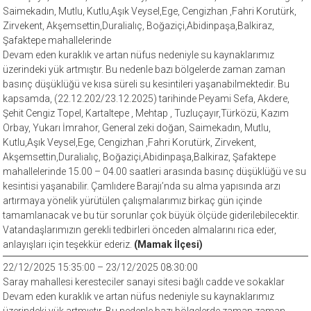
Saimekadın, Mutlu, Kutlu,Aşık Veysel,Ege, Cengizhan ,Fahri Korutürk,
Zirvekent, Akşemsettin,Duralialıç, Boğaziçi,Abidinpaşa,Balkiraz,
Şafaktepe mahallelerinde
Devam eden kuraklık ve artan nüfus nedeniyle su kaynaklarımız
üzerindeki yük artmıştır. Bu nedenle bazı bölgelerde zaman zaman
basınç düşüklüğü ve kısa süreli su kesintileri yaşanabilmektedir. Bu
kapsamda, (22.12.202/23.12.2025) tarihinde Peyami Sefa, Akdere,
Şehit Cengiz Topel, Kartaltepe , Mehtap , Tuzluçayır,Türközü, Kazım
Orbay, Yukarı İmrahor, General zeki doğan, Saimekadın, Mutlu,
Kutlu,Aşık Veysel,Ege, Cengizhan ,Fahri Korutürk, Zirvekent,
Akşemsettin,Duralialıç, Boğaziçi,Abidinpaşa,Balkiraz, Şafaktepe
mahallelerinde 15.00 – 04.00 saatleri arasında basınç düşüklüğü ve su
kesintisi yaşanabilir. Çamlıdere Barajı’nda su alma yapısında arzı
artırmaya yönelik yürütülen çalışmalarımız birkaç gün içinde
tamamlanacak ve bu tür sorunlar çok büyük ölçüde giderilebilecektir.
Vatandaşlarımızın gerekli tedbirleri önceden almalarını rica eder,
anlayışları için teşekkür ederiz.
(Mamak İlçesi)
22/12/2025 15:35:00 – 23/12/2025 08:30:00
Saray mahallesi keresteciler sanayi sitesi bağlı cadde ve sokaklar
Devam eden kuraklık ve artan nüfus nedeniyle su kaynaklarımız