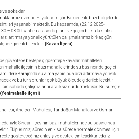
de ve sokaklar
aklarımız üzerindeki yük artmıştır. Bu nedenle bazı bölgelerde
intileri yaşanabilmektedir. Bu kapsamda, (22.12.2025-
 – 08.00 saatleri arasında planlı ve geçici bir su kesintisi
 arzı artırmaya yönelik yürütülen çalışmalarımız birkaç gün
üde giderilebilecektir.
(Kazan İlçesi)
pe güventepe beştepe çigdemtepe kayalar mahalleleri
enimahalle ilçesinin bazı mahallelerinde su basıncında geçici
. Çamlıdere Barajı’nda su alma yapısında arzı artırmaya yönelik
cak ve bu tür sorunlar çok büyük ölçüde giderilebilecektir.
için sahada çalışmalarını aralıksız sürdürmektedir. Bu süreçte
(Yenimahalle İlçesi)
Mahallesi, Andiçen Mahallesi, Tandoğan Mahallesi ve Osmanlı
 nedeniyle Sincan ilçesinin bazı mahallelerinde su basıncında
cektir. Ekiplerimiz, sürecin en kısa sürede normale dönmesi için
eçte göstereceğiniz anlayış ve destek için teşekkür ederiz