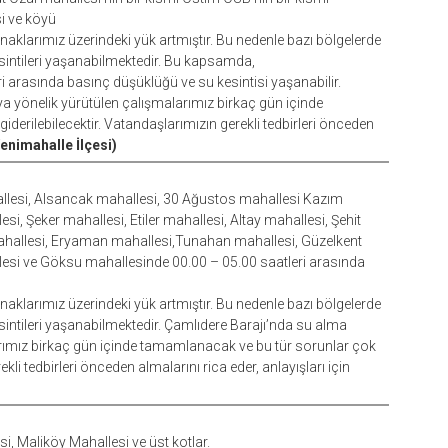
i ve köyü
aklarımız üzerindeki yük artmıştır. Bu nedenle bazı bölgelerde
intileri yaşanabilmektedir. Bu kapsamda,
i arasında basınç düşüklüğü ve su kesintisi yaşanabilir.
a yönelik yürütülen çalışmalarımız birkaç gün içinde
erilebilecektir. Vatandaşlarımızın gerekli tedbirleri önceden
enimahalle İlçesi)
llesi, Alsancak mahallesi, 30 Ağustos mahallesi Kazım
i, Şeker mahallesi, Etiler mahallesi, Altay mahallesi, Şehit
ahallesi, Eryaman mahallesi,Tunahan mahallesi, Güzelkent
lesi ve Göksu mahallesinde 00.00 – 05.00 saatleri arasında
aklarımız üzerindeki yük artmıştır. Bu nedenle bazı bölgelerde
ntileri yaşanabilmektedir. Çamlıdere Barajı’nda su alma
arımız birkaç gün içinde tamamlanacak ve bu tür sorunlar çok
kli tedbirleri önceden almalarını rica eder, anlayışları için
i, Maliköy Mahallesi ve üst kotlar.