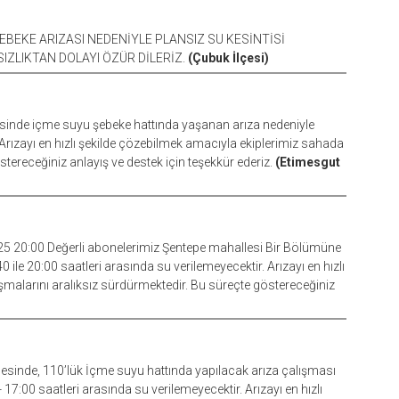
EBEKE ARIZASI NEDENİYLE PLANSIZ SU KESİNTİSİ
ZLIKTAN DOLAYI ÖZÜR DİLERİZ.
(Çubuk İlçesi)
isinde içme suyu şebeke hattında yaşanan arıza nedeniyle
 Arızayı en hızlı şekilde çözebilmek amacıyla ekiplerimiz sahada
stereceğiniz anlayış ve destek için teşekkür ederiz.
(Etimesgut
2025 20:00 Değerli abonelerimiz Şentepe mahallesi Bir Bölümüne
ile 20:00 saatleri arasında su verilemeyecektir. Arızayı en hızlı
malarını aralıksız sürdürmektedir. Bu süreçte göstereceğiniz
lesinde, 110’lük İçme suyu hattında yapılacak arıza çalışması
17:00 saatleri arasında su verilemeyecektir. Arızayı en hızlı