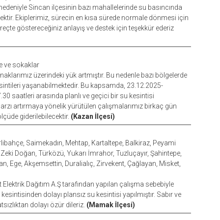
 nedeniyle Sincan ilçesinin bazı mahallelerinde su basıncında
cektir. Ekiplerimiz, sürecin en kısa sürede normale dönmesi için
eçte göstereceğiniz anlayış ve destek için teşekkür ederiz
de ve sokaklar
aklarımız üzerindeki yük artmıştır. Bu nedenle bazı bölgelerde
intileri yaşanabilmektedir. Bu kapsamda, 23.12.2025-
0 saatleri arasında planlı ve geçici bir su kesintisi
 arzı artırmaya yönelik yürütülen çalışmalarımız birkaç gün
üde giderilebilecektir.
(Kazan İlçesi)
irlibahçe, Saimekadın, Mehtap, Kartaltepe, Balkiraz, Peyami
l Zeki Doğan, Türközü, Yukarı İmrahor, Tuzluçayır, Şahintepe,
an, Ege, Akşemsettin, Duralialıç, Zirvekent, Çağlayan, Misket,
 Elektrik Dağıtım A.Ş tarafından yapılan çalışma sebebiyle
intisinden dolayı plansız su kesintisi yapılmıştır. Sabır ve
sızlıktan dolayı özür dileriz.
(Mamak İlçesi)