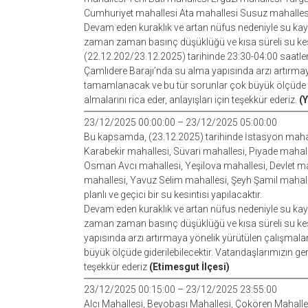
Cumhuriyet mahallesi Ata mahallesi Susuz mahalles
Devam eden kuraklık ve artan nüfus nedeniyle su kayn
zaman zaman basınç düşüklüğü ve kısa süreli su kes
(22.12.202/23.12.2025) tarihinde 23:30-04:00 saatler
Çamlıdere Barajı’nda su alma yapısında arzı artırmay
tamamlanacak ve bu tür sorunlar çok büyük ölçüde gid
almalarını rica eder, anlayışları için teşekkür ederiz.
(Y
23/12/2025 00:00:00 – 23/12/2025 05:00:00
Bu kapsamda, (23.12.2025) tarihinde İstasyon maha
Karabekir mahallesi, Süvari mahallesi, Piyade mahalles
Osman Avcı mahallesi, Yeşilova mahallesi, Devlet m
mahallesi, Yavuz Selim mahallesi, Şeyh Şamil mahal
planlı ve geçici bir su kesintisi yapılacaktır.
Devam eden kuraklık ve artan nüfus nedeniyle su kayn
zaman zaman basınç düşüklüğü ve kısa süreli su kesi
yapısında arzı artırmaya yönelik yürütülen çalışmal
büyük ölçüde giderilebilecektir. Vatandaşlarımızın gere
teşekkür ederiz
(Etimesgut İlçesi)
23/12/2025 00:15:00 – 23/12/2025 23:55:00
Alcı Mahallesi, Beyobası Mahallesi, Çokören Mahalles