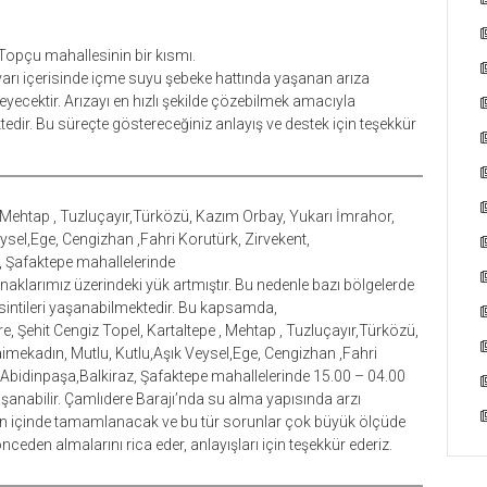
 Topçu mahallesinin bir kısmı.
arı içerisinde içme suyu şebeke hattında yaşanan arıza
eyecektir. Arızayı en hızlı şekilde çözebilmek amacıyla
edir. Bu süreçte göstereceğiniz anlayış ve destek için teşekkür
, Mehtap , Tuzluçayır,Türközü, Kazım Orbay, Yukarı İmrahor,
ysel,Ege, Cengizhan ,Fahri Korutürk, Zirvekent,
, Şafaktepe mahallelerinde
aklarımız üzerindeki yük artmıştır. Bu nedenle bazı bölgelerde
intileri yaşanabilmektedir. Bu kapsamda,
, Şehit Cengiz Topel, Kartaltepe , Mehtap , Tuzluçayır,Türközü,
imekadın, Mutlu, Kutlu,Aşık Veysel,Ege, Cengizhan ,Fahri
i,Abidinpaşa,Balkiraz, Şafaktepe mahallelerinde 15.00 – 04.00
şanabilir. Çamlıdere Barajı’nda su alma yapısında arzı
gün içinde tamamlanacak ve bu tür sorunlar çok büyük ölçüde
 önceden almalarını rica eder, anlayışları için teşekkür ederiz.