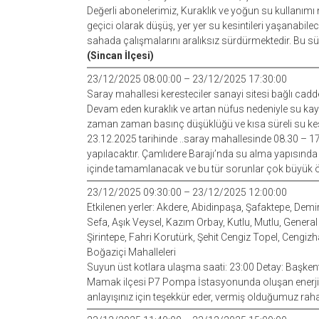
Değerli abonelerimiz, Kuraklık ve yoğun su kullanımı
geçici olarak düşüş, yer yer su kesintileri yaşanabile
sahada çalışmalarını aralıksız sürdürmektedir. Bu sür
(Sincan İlçesi)
23/12/2025 08:00:00 – 23/12/2025 17:30:00
Saray mahallesi keresteciler sanayi sitesi bağlı cad
Devam eden kuraklık ve artan nüfus nedeniyle su kayn
zaman zaman basınç düşüklüğü ve kısa süreli su kes
23.12.2025 tarihinde ..saray mahallesinde 08.30 – 17.3
yapılacaktır. Çamlıdere Barajı’nda su alma yapısında
içinde tamamlanacak ve bu tür sorunlar çok büyük ölç
23/12/2025 09:30:00 – 23/12/2025 12:00:00
Etkilenen yerler: Akdere, Abidinpaşa, Şafaktepe, Dem
Sefa, Aşık Veysel, Kazım Orbay, Kutlu, Mutlu, Genera
Şirintepe, Fahri Korutürk, Şehit Cengiz Topel, Cengizh
Boğaziçi Mahalleleri
Suyun üst kotlara ulaşma saati: 23:00 Detay: Başkent
Mamak ilçesi P7 Pompa İstasyonunda oluşan enerji kes
anlayışınız için teşekkür eder, vermiş olduğumuz rahat