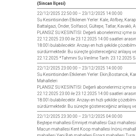
(Sincan İlçesi)
22/12/2025 22:50:00 – 23/12/2025 14:00:00
Su Kesintisinden Etkilenen Yerler: Kale, Atıfbey, Kar
Battalgazi, Önder, Solfasol, Gültepe, Tatlar, Kavaklı, 
PLANSIZ SU KESİNTİSİ: Değerli abonelerimiz içme s
22.12.2025 23:00 ile 23.12.2025 14:00 saatleri aras
18:00’i bulabilecektir. Arızayı en hızlı şekilde çözebi
sürdürmektedir. Bu süreçte göstereceğiniz anlayış ve d
22.12.2025 *Tahmini Su Verilme Tarih: 23.12.2025 Sa
22/12/2025 23:00:00 – 23/12/2025 14:00:00
Su Kesintisinden Etkilenen Yerler: Ekin,Bostancık, K
Mahalleleri
PLANSIZ SU KESİNTİSİ: Değerli abonelerimiz içme s
22.12.2025 23:00 ile 23.12.2025 14:00 saatleri aras
18:00’i bulabilecektir. Arızayı en hızlı şekilde çözebi
sürdürmektedir. Bu süreçte göstereceğiniz anlayış ve 
22/12/2025 23:30:00 – 23/12/2025 04:00:00
Beştepe mahallesi Emniyet mahallesi Gazi mahallesi (
Macun mahallesi Kent Koop mahallesi İnönü mahallesi
mahallesi Yeni Batı mahallesi Ergazi mahallesi Turgu