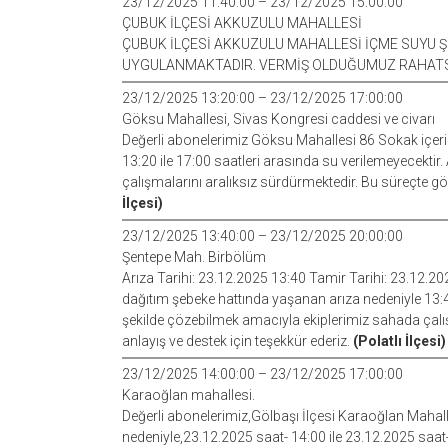
23/12/2025 11:40:00 – 23/12/2025 15:00:00
ÇUBUK İLÇESİ AKKUZULU MAHALLESİ
ÇUBUK İLÇESİ AKKUZULU MAHALLESİ İÇME SUYU Ş
UYGULANMAKTADIR. VERMİŞ OLDUĞUMUZ RAHATSI
23/12/2025 13:20:00 – 23/12/2025 17:00:00
Göksu Mahallesi, Sivas Kongresi caddesi ve civarı
Değerli abonelerimiz Göksu Mahallesi 86 Sokak içer
13:20 ile 17:00 saatleri arasında su verilemeyecektir.
çalışmalarını aralıksız sürdürmektedir. Bu süreçte gö
İlçesi)
23/12/2025 13:40:00 – 23/12/2025 20:00:00
Şentepe Mah. Birbölüm
Arıza Tarihi: 23.12.2025 13:40 Tamir Tarihi: 23.12.
dağıtım şebeke hattında yaşanan arıza nedeniyle 13:40 
şekilde çözebilmek amacıyla ekiplerimiz sahada çalış
anlayış ve destek için teşekkür ederiz.
(Polatlı İlçesi)
23/12/2025 14:00:00 – 23/12/2025 17:00:00
Karaoğlan mahallesi.
Değerli abonelerimiz,Gölbaşı İlçesi Karaoğlan Mahal
nedeniyle,23.12.2025 saat- 14:00 ile 23.12.2025 saat- 