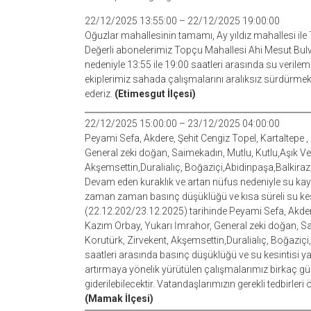
22/12/2025 13:55:00 – 22/12/2025 19:00:00
Oğuzlar mahallesinin tamamı, Ay yıldız mahallesi ile
Değerli abonelerimiz Topçu Mahallesi Ahi Mesut Bulv
nedeniyle 13:55 ile 19:00 saatleri arasında su verilem
ekiplerimiz sahada çalışmalarını aralıksız sürdürmekt
ederiz.
(Etimesgut İlçesi)
22/12/2025 15:00:00 – 23/12/2025 04:00:00
Peyami Sefa, Akdere, Şehit Cengiz Topel, Kartaltepe 
General zeki doğan, Saimekadın, Mutlu, Kutlu,Aşık Ve
Akşemsettin,Duralialıç, Boğaziçi,Abidinpaşa,Balkiraz
Devam eden kuraklık ve artan nüfus nedeniyle su kayn
zaman zaman basınç düşüklüğü ve kısa süreli su kes
(22.12.202/23.12.2025) tarihinde Peyami Sefa, Akdere
Kazım Orbay, Yukarı İmrahor, General zeki doğan, Sa
Korutürk, Zirvekent, Akşemsettin,Duralialıç, Boğaziç
saatleri arasında basınç düşüklüğü ve su kesintisi ya
artırmaya yönelik yürütülen çalışmalarımız birkaç 
giderilebilecektir. Vatandaşlarımızın gerekli tedbirleri
(Mamak İlçesi)