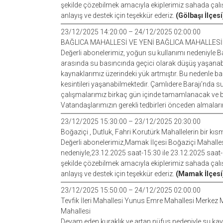
şekilde çözebilmek amacıyla ekiplerimiz sahada çalış
anlayış ve destek için teşekkür ederiz.
(Gölbaşı İlçesi
23/12/2025 14:20:00 – 24/12/2025 02:00:00
BAĞLICA MAHALLESİ VE YENİ BAĞLICA MAHALLESİ
Değerli abonelerimiz, yoğun su kullanımı nedeniyle Ba
arasında su basıncında geçici olarak düşüş yaşanabi
kaynaklarımız üzerindeki yük artmıştır. Bu nedenle 
kesintileri yaşanabilmektedir. Çamlıdere Barajı’nda s
çalışmalarımız birkaç gün içinde tamamlanacak ve bu 
Vatandaşlarımızın gerekli tedbirleri önceden almalarını
23/12/2025 15:30:00 – 23/12/2025 20:30:00
Boğaziçi , Dutluk, Fahri Korutürk Mahallelerin bir kıs
Değerli abonelerimiz,Mamak İlçesi Boğaziçi Mahalles
nedeniyle,23.12.2025 saat-15:30 ile 23.12.2025 saat- 2
şekilde çözebilmek amacıyla ekiplerimiz sahada çalış
anlayış ve destek için teşekkür ederiz.
(Mamak İlçesi
23/12/2025 15:50:00 – 24/12/2025 02:00:00
Tevfik İleri Mahallesi Yunus Emre Mahallesi Merkez 
Mahallesi
Devam eden kuraklık ve artan nüfus nedeniyle su kayn