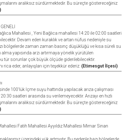
malarını aralıksız sürdürmektedir. Bu süreçte göstereceğiniz
)
 GENELİ
ğlıca Mahallesi , Yeni Bağlıca mahallesi 14:20 ile 02:00 saatleri
lecektir. Devam eden kuraklık ve artan nüfus nedeniyle su
bazı bölgelerde zaman zaman basınç düşüklüğü ve kısa süreli su
u alma yapısında arzı artırmaya yönelik yürütülen
tür sorunlar çok büyük ölçüde giderilebilecektir.
 rica eder, anlayışları için teşekkür ederiz.
(Etimesgut İlçesi)
mı
inde 100’lük İçme suyu hattında yapılacak arıza çalışması
0:30 saatleri arasında su verilemeyecektir. Arızayı en hızlı
malarını aralıksız sürdürmektedir. Bu süreçte göstereceğiniz
)
Mahallesi Fatih Mahallesi Ayyıldız Mahallesi Mimar Sinan
aklarımız üzerindeki yük artmıştır. Bu nedenle bazı bölgelerde