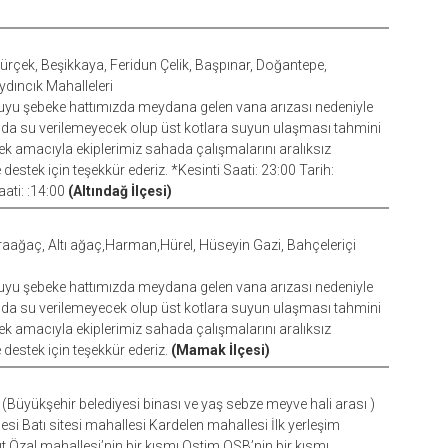
apürçek, Beşikkaya, Feridun Çelik, Başpınar, Doğantepe,
Aydıncık Mahalleleri
uyu şebeke hattımızda meydana gelen vana arızası nedeniyle
ında su verilemeyecek olup üst kotlara suyun ulaşması tahmini
lmek amacıyla ekiplerimiz sahada çalışmalarını aralıksız
estek için teşekkür ederiz. *Kesinti Saati: 23:00 Tarih:
ati: :14:00
(Altındağ İlçesi)
araağaç, Altı ağaç,Harman,Hürel, Hüseyin Gazi, Bahçeleriçi
uyu şebeke hattımızda meydana gelen vana arızası nedeniyle
ında su verilemeyecek olup üst kotlara suyun ulaşması tahmini
lmek amacıyla ekiplerimiz sahada çalışmalarını aralıksız
destek için teşekkür ederiz.
(Mamak İlçesi)
Büyükşehir belediyesi binası ve yaş sebze meyve hali arası )
 Batı sitesi mahallesi Kardelen mahallesi İlk yerleşim
t Özal mahallesi’nin bir kısmı Ostim OSB’nin bir kısmı