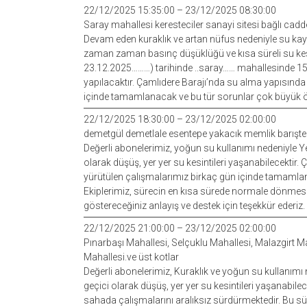
22/12/2025 15:35:00 – 23/12/2025 08:30:00
Saray mahallesi keresteciler sanayi sitesi bağlı cad
Devam eden kuraklık ve artan nüfus nedeniyle su kayn
zaman zaman basınç düşüklüğü ve kısa süreli su kes
23.12.2025………) tarihinde ..saray…… mahallesinde 15.30
yapılacaktır. Çamlıdere Barajı’nda su alma yapısında
içinde tamamlanacak ve bu tür sorunlar çok büyük ölç
22/12/2025 18:30:00 – 23/12/2025 02:00:00
demetgül demetlale esentepe yakacık memlik barışte
Değerli abonelerimiz, yoğun su kullanımı nedeniyle Y
olarak düşüş, yer yer su kesintileri yaşanabilecektir
yürütülen çalışmalarımız birkaç gün içinde tamamlana
Ekiplerimiz, sürecin en kısa sürede normale dönmesi 
göstereceğiniz anlayış ve destek için teşekkür ederiz.
22/12/2025 21:00:00 – 23/12/2025 02:00:00
Pınarbaşı Mahallesi, Selçuklu Mahallesi, Malazgirt 
Mahallesi.ve üst kotlar
Değerli abonelerimiz, Kuraklık ve yoğun su kullanımı
geçici olarak düşüş, yer yer su kesintileri yaşanabile
sahada çalışmalarını aralıksız sürdürmektedir. Bu sür