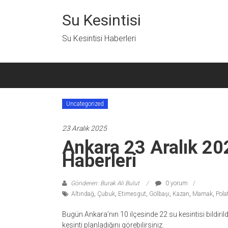
İçeriğe
geç
Su Kesintisi
Su Kesintisi Haberleri
Uncategorized
23 Aralık 2025
Ankara 23 Aralık 20
Haberleri
Gönderen: Burak Ali Bulut
0 yorum
Altındağ
,
Çubuk
,
Etimesgut
,
Gölbaşı
,
Kazan
,
Mamak
,
Polat
Bugün Ankara’nın 10 ilçesinde 22 su kesintisi bildiril
kesinti planladığını görebilirsiniz.