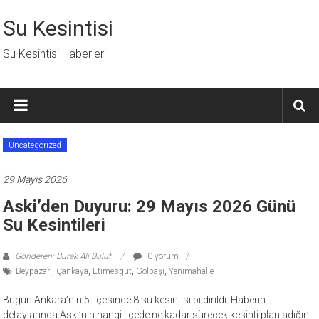
İçeriğe
geç
Su Kesintisi
Su Kesintisi Haberleri
Uncategorized
29 Mayıs 2026
Aski’den Duyuru: 29 Mayıs 2026 Günü
Su Kesintileri
Gönderen: Burak Ali Bulut
0 yorum
Beypazarı
,
Çankaya
,
Etimesgut
,
Gölbaşı
,
Yenimahalle
Bugün Ankara’nın 5 ilçesinde 8 su kesintisi bildirildi. Haberin
detaylarında Aski’nin hangi ilçede ne kadar sürecek kesinti planladığını