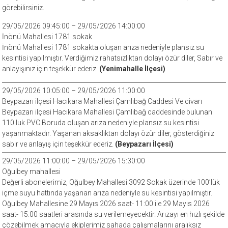
görebilirsiniz.
29/05/2026 09:45:00 – 29/05/2026 14:00:00
İnönü Mahallesi 1781 sokak
İnönü Mahallesi 1781 sokakta oluşan arıza nedeniyle plansız su
kesintisi yapılmıştır. Verdiğimiz rahatsızlıktan dolayı özür diler, Sabır ve
anlayışınız için teşekkür ederiz.
(Yenimahalle İlçesi)
29/05/2026 10:05:00 – 29/05/2026 11:00:00
Beypazarı ilçesi Hacıkara Mahallesi Çamlıbağ Caddesi Ve civarı
Beypazarı ilçesi Hacıkara Mahallesi Çamlıbağ caddesinde bulunan
110 luk PVC Boruda oluşan arıza nedeniyle plansız su kesintisi
yaşanmaktadır. Yaşanan aksaklıktan dolayı özür diler, gösterdiğiniz
sabır ve anlayış için teşekkür ederiz.
(Beypazarı İlçesi)
29/05/2026 11:00:00 – 29/05/2026 15:30:00
Oğulbey mahallesi
Değerli abonelerimiz, Oğulbey Mahallesi 3092 Sokak üzerinde 100’lük
içme suyu hattında yaşanan arıza nedeniyle su kesintisi yapılmıştır.
Oğulbey Mahallesine 29 Mayıs 2026 saat- 11:00 ile 29 Mayıs 2026
saat- 15:00 saatleri arasında su verilemeyecektir. Arızayı en hızlı şekilde
çözebilmek amacıyla ekiplerimiz sahada çalışmalarını aralıksız