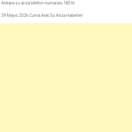
Ankara su arıza telefon numarası 185 tir.
29 Mayıs 2026 Cuma Aski Su Arıza Haberleri