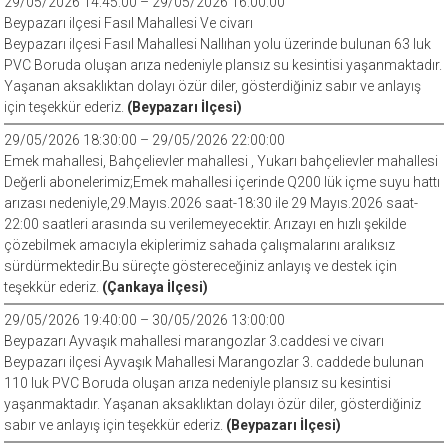
29/05/2026 14:45:00 – 29/05/2026 16:00:00
Beypazarı ilçesi Fasıl Mahallesi Ve civarı
Beypazarı ilçesi Fasıl Mahallesi Nallıhan yolu üzerinde bulunan 63 luk
PVC Boruda oluşan arıza nedeniyle plansız su kesintisi yaşanmaktadır.
Yaşanan aksaklıktan dolayı özür diler, gösterdiğiniz sabır ve anlayış
için teşekkür ederiz.
(Beypazarı İlçesi)
29/05/2026 18:30:00 – 29/05/2026 22:00:00
Emek mahallesi, Bahçelievler mahallesi , Yukarı bahçelievler mahallesi
Değerli abonelerimiz;Emek mahallesi içerinde Q200 lük içme suyu hattı
arızası nedeniyle,29.Mayıs.2026 saat-18:30 ile 29 Mayıs.2026 saat-
22:00 saatleri arasında su verilemeyecektir. Arızayı en hızlı şekilde
çözebilmek amacıyla ekiplerimiz sahada çalışmalarını aralıksız
sürdürmektedir.Bu süreçte göstereceğiniz anlayış ve destek için
teşekkür ederiz.
(Çankaya İlçesi)
29/05/2026 19:40:00 – 30/05/2026 13:00:00
Beypazarı Ayvaşık mahallesi marangozlar 3.caddesi ve civarı
Beypazarı ilçesi Ayvaşık Mahallesi Marangozlar 3. caddede bulunan
110 luk PVC Boruda oluşan arıza nedeniyle plansız su kesintisi
yaşanmaktadır. Yaşanan aksaklıktan dolayı özür diler, gösterdiğiniz
sabır ve anlayış için teşekkür ederiz.
(Beypazarı İlçesi)