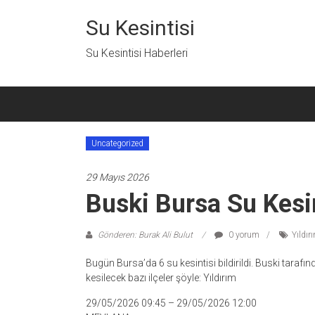
İçeriğe
geç
Su Kesintisi
Su Kesintisi Haberleri
Uncategorized
29 Mayıs 2026
Buski Bursa Su Kesi
Gönderen: Burak Ali Bulut
0 yorum
Yıldır
Bugün Bursa’da 6 su kesintisi bildirildi. Buski tara
kesilecek bazı ilçeler şöyle: Yıldırım
29/05/2026 09:45 – 29/05/2026 12:00