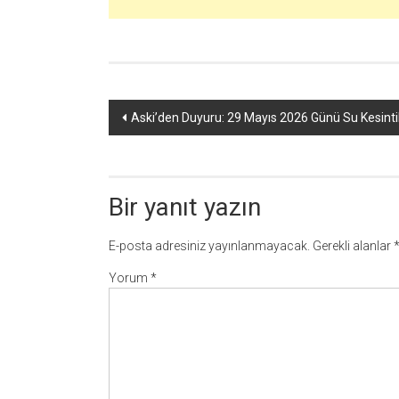
Yazı
Aski’den Duyuru: 29 Mayıs 2026 Günü Su Kesintil
dolaşımı
Bir yanıt yazın
E-posta adresiniz yayınlanmayacak.
Gerekli alanlar
Yorum
*