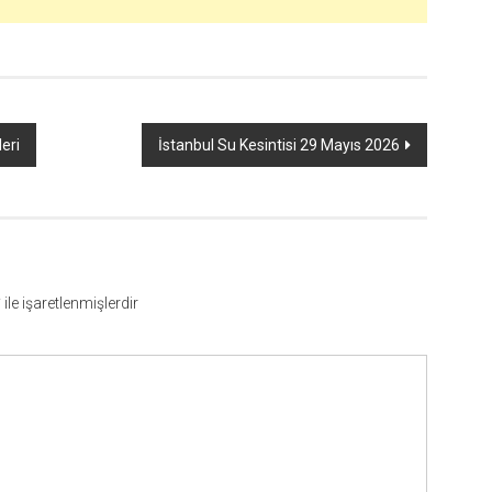
eri
İstanbul Su Kesintisi 29 Mayıs 2026
*
ile işaretlenmişlerdir