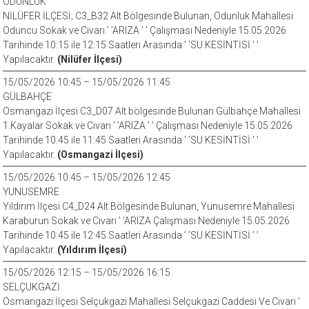
ODUNLUK
NİLÜFER İLÇESİ; C3_B32 Alt Bölgesinde Bulunan, Odunluk Mahallesi
Oduncu Sokak ve Civarı ’ ’ARIZA ’ ’ Çalışması Nedeniyle 15.05.2026
Tarihinde 10:15 ile 12:15 Saatleri Arasında ’ ’SU KESİNTİSİ ’ ’
Yapılacaktır.
(Nilüfer İlçesi)
15/05/2026 10:45 – 15/05/2026 11:45
GÜLBAHÇE
Osmangazi İlçesi C3_D07 Alt bölgesinde Bulunan Gülbahçe Mahallesi
1.Kayalar Sokak ve Civarı ’ ’ARIZA ’ ’ Çalışması Nedeniyle 15.05.2026
Tarihinde 10:45 ile 11:45 Saatleri Arasında ’ ’SU KESİNTİSİ ’ ’
Yapılacaktır.
(Osmangazi İlçesi)
15/05/2026 10:45 – 15/05/2026 12:45
YUNUSEMRE
Yıldırım İlçesi C4_D24 Alt Bölgesinde Bulunan, Yunusemre Mahallesi
Karaburun Sokak ve Civarı ’ ’ARIZA Çalışması Nedeniyle 15.05.2026
Tarihinde 10:45 ile 12:45 Saatleri Arasında ’ ’SU KESİNTİSİ ’ ’
Yapılacaktır.
(Yıldırım İlçesi)
15/05/2026 12:15 – 15/05/2026 16:15
SELÇUKGAZİ
Osmangazi İlçesi Selçukgazi Mahallesi Selçukgazi Caddesi Ve Civarı ’