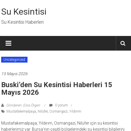
İçeriğe
geç
Su Kesintisi
Su Kesintisi Haberleri
Uncategorized
15 Mayıs 2026
Buski’den Su Kesintisi Haberleri 15
Mayıs 2026
Gönderen: Esra Örgen
0 yorum
Mustafakemalpaşa
,
Nilüfer
,
Osmangazi
,
Yıldırım
Mustafakemalpaşa, Yıldırım, Osmangazi, Nilüfer için su kesintisi
haberlerimiz var. Bursa’nın çeşitli bölgelerindeki su kesintisi bilgilerini