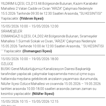
YILDIRIM İLÇESİ; C3_D13 Alt Bölgesinde Bulunan, Kazım Karabekir
Mahallesi 2 Vatan Cadde ve Civarı “ARIZA” Çalışması Nedeniyle
15.5.2026 Tarihinde 09:30 ile 12:30 Saatleri Arasında, “SU KESİNTİSİ”
Yapılacaktır.
(Yıldırım İlçesi)
15/05/2026 10:00 – 15/05/2026 12:00
SIRAMEŞELER
OSMANGAZİ İLÇESİ; C4_D02 Alt Bölgesinde Bulunan, Sırameşeler
Mahallesi 1.Sürmeli Sokak ve Civarı, “ARIZA” Çalışması Nedeniyle
15.05.2026 Tarihinde 10:00 ile 12:00 Saatleri Arasında, ’ ’SU KESİNTİSİ
’ ’ Yapılacaktır.
(Osmangazi İlçesi)
15/05/2026 10:00 – 19/05/2026 18:00
ÖZLÜCE
BUSKİ Genel Müdürlüğümüz Kanalizasyon Dairesi Başkanlığı
tarafından yapılacak çalışmalar kapsamında mevcut içme suyu
hatlarında meydana gelebilecek arızaların yaşanması durumunda;
Nilüfer İlçesi Özlüce Mahallesi ve civarında 15.05.2026 – 19.05.2026
tarihleri arasında 10.00-18.00 saatleri arasında zaman zaman su
kesintisi yapılacaktır.
(Nilüfer İlçesi)
15/05/2026 10:15 – 15/05/2026 12:15