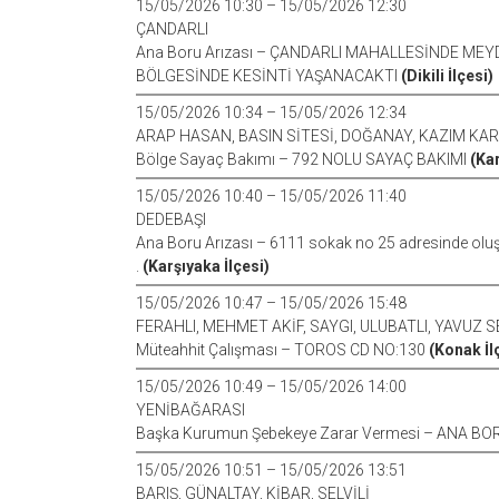
15/05/2026 10:30 – 15/05/2026 12:30
ÇANDARLI
Ana Boru Arızası – ÇANDARLI MAHALLESİNDE ME
BÖLGESİNDE KESİNTİ YAŞANACAKTI
(Dikili İlçesi)
15/05/2026 10:34 – 15/05/2026 12:34
ARAP HASAN, BASIN SİTESİ, DOĞANAY, KAZIM KA
Bölge Sayaç Bakımı – 792 NOLU SAYAÇ BAKIMI
(Kar
15/05/2026 10:40 – 15/05/2026 11:40
DEDEBAŞI
Ana Boru Arızası – 6111 sokak no 25 adresinde oluşa
.
(Karşıyaka İlçesi)
15/05/2026 10:47 – 15/05/2026 15:48
FERAHLI, MEHMET AKİF, SAYGI, ULUBATLI, YAVUZ S
Müteahhit Çalışması – TOROS CD NO:130
(Konak İl
15/05/2026 10:49 – 15/05/2026 14:00
YENİBAĞARASI
Başka Kurumun Şebekeye Zarar Vermesi – ANA BO
15/05/2026 10:51 – 15/05/2026 13:51
BARIŞ, GÜNALTAY, KİBAR, SELVİLİ