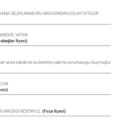
YDANA GELEN ANABORU ARIZASINDAN DOLAYI SİTELER
RABEKİR, VATAN
abağlar İlçesi)
n arıza sebebi ile su kesintisi yapma zorunluluıgu oluşmuştur
ELİM
çesi)
RU ARIZASI NEDENİYLE.
(Foça İlçesi)