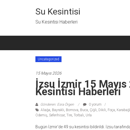
İçeriğe
geç
Su Kesintisi
Su Kesintisi Haberleri
Uncategorized
15 Mayıs 2026
İzsu İzmir 15 Mayı
Kesintisi Haberleri
Gönderen: Esra Örgen
0 yorum
Aliağa
,
Bayraklı
,
Bornova
,
Buca
,
Çiğli
,
Dikili
,
Foça
,
Karabağl
Ödemiş
,
Seferihisar
,
Tire
,
Torbalı
,
Urla
Bugün İzmir’de 49 su kesintisi bildirildi. İzsu tarafı