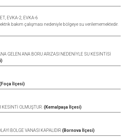
T, EVKA-2, EVKA-6
lektrik bakım çalışması nedeniyle bölgeye su verilememektedir.
DANA GELEN ANA BORU ARIZASI NEDENİYLE SU KESİNTİSİ
i)
(Foça İlçesi)
YI KESİNTİ OLMUŞTUR.
(Kemalpaşa İlçesi)
OLAYI BOLGE VANASI KAPALIDIR
(Bornova İlçesi)