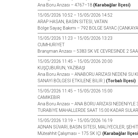
Ana Boru Arızası – 4767–18
(Karabağlar İlçesi)
15/05/2026 10:52 – 15/05/2026 14:52
ARAP HASAN, BASIN SİTESİ, VATAN
Bölge Sayaç Bakımı – 792 BOLGE SAYAC (CANKAY
15/05/2026 11:23 – 15/05/2026 13:23
CUMHURİYET
Branşman Arızası – 5383 SK VE CEVRESINDE 2 S
15/05/2026 11:45 – 15/05/2026 20:00
KUŞÇUBURUN, YAZIBAŞI
Ana Boru Arızası – ANABORU ARIZASI NEDENİ SU K
SANAYİ BÖLGESİ ETKİLENE BİLİR )
(Torbalı İlçesi)
15/05/2026 11:45 – 15/05/2026 15:00
CAMİKEBİR
Ana Boru Arızası – ANA BORU ARIZASI NEDENİY
TURABİYE MAHALLERDE SAAT 15:00 KADAR SULAR
15/05/2026 13:19 – 15/05/2026 16:19
ADNAN SÜVARİ, BASIN SİTESİ, MALİYECİLER, ŞEHİ
Müteahhit Çalışması – 175 SK İÇİ
(Karabağlar İlçesi