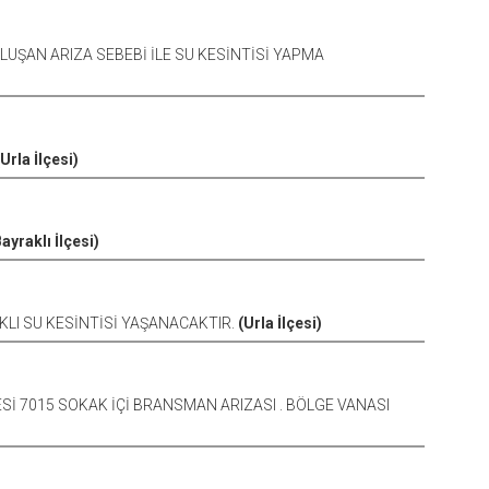
OLUŞAN ARIZA SEBEBİ İLE SU KESİNTİSİ YAPMA
(Urla İlçesi)
Bayraklı İlçesi)
KLI SU KESİNTİSİ YAŞANACAKTIR.
(Urla İlçesi)
Sİ 7015 SOKAK İÇİ BRANSMAN ARIZASI . BÖLGE VANASI