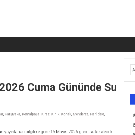
s 2026 Cuma Gününde Su
ar
,
Karşıyaka
,
Kemalpaşa
,
Kiraz
,
Kınık
,
Konak
,
Menderes
,
Narlıdere
,
ndan yayınlanan bilgilere göre 15 Mayıs 2026 günü su kesilecek