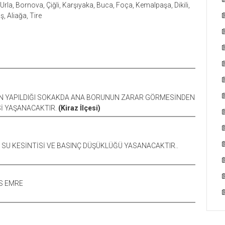
, Urla, Bornova, Çiğli, Karşıyaka, Buca, Foça, Kemalpaşa, Dikili,
, Aliağa, Tire
ININ YAPILDIĞI SOKAKDA ANA BORUNUN ZARAR GÖRMESİNDEN
İ YAŞANACAKTIR.
(Kiraz İlçesi)
I SU KESİNTİSİ VE BASINÇ DÜŞÜKLÜĞÜ YASANACAKTIR..
US EMRE