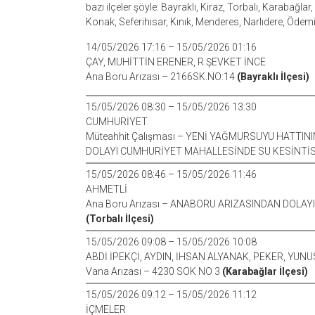
bazı ilçeler şöyle: Bayraklı, Kiraz, Torbalı, Karabağlar
Konak, Seferihisar, Kınık, Menderes, Narlıdere, Ödemiş
14/05/2026 17:16 – 15/05/2026 01:16
ÇAY, MUHİTTİN ERENER, R.ŞEVKET İNCE
Ana Boru Arızası – 2166SK.NO:14
(Bayraklı İlçesi)
15/05/2026 08:30 – 15/05/2026 13:30
CUMHURİYET
Müteahhit Çalışması – YENİ YAĞMURSUYU HATT
DOLAYI CUMHURİYET MAHALLESİNDE SU KESİNTİS
15/05/2026 08:46 – 15/05/2026 11:46
AHMETLİ
Ana Boru Arızası – ANABORU ARIZASINDAN DOLAY
(Torbalı İlçesi)
15/05/2026 09:08 – 15/05/2026 10:08
ABDİ İPEKÇİ, AYDIN, İHSAN ALYANAK, PEKER, YUN
Vana Arızası – 4230 SOK NO 3
(Karabağlar İlçesi)
15/05/2026 09:12 – 15/05/2026 11:12
İÇMELER