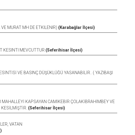
A VE MURAT MH DE ETKILENIR)
(Karabağlar İlçesi)
AAT KESINTI MEVCUTTUR
(Seferihisar İlçesi)
ESİNTİSİ VE BASINÇ DÜŞÜKLÜĞÜ YASANABİLİR.. ( YAZIBAŞI
LE 3 MAHALLEYİ KAPSAYAN CAMİKEBİR ÇOLAKİBRAHİMBEY VE
 KESİLMİŞTİR.
(Seferihisar İlçesi)
TLER, VATAN
)